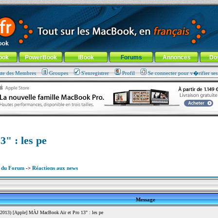
ade !
général
-
Aller au menu de la rubrique
ook
PowerBook
iBook
Forums
Annonces
Do
ste des Membres
Groupes
S'enregistrer
Profil
Se connecter pour v�rifier se
" : les pe
x du Forum
->
Réactions aux news
Message
013) [Apple] MÀJ MacBook Air et Pro 13" : les pe