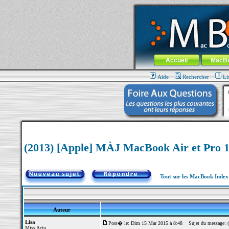
MacBook-fr.com : 100% Apple... 100% nom
Aller au contenu
-
Aller au menu 
Menu général
Accueil
MacB
Aide
Rechercher
Li
(2013) [Apple] MÀJ MacBook Air et Pro 13
Tout sur les MacBook Inde
Auteur
Lisa
Post� le: Dim 15 Mar 2015 à 8:48
Sujet du message: (2
Miss Actu