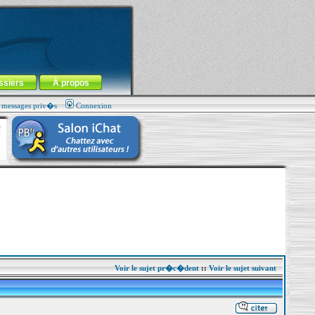
ssiers
À propos
s messages priv�s
Connexion
Voir le sujet pr�c�dent
::
Voir le sujet suivant