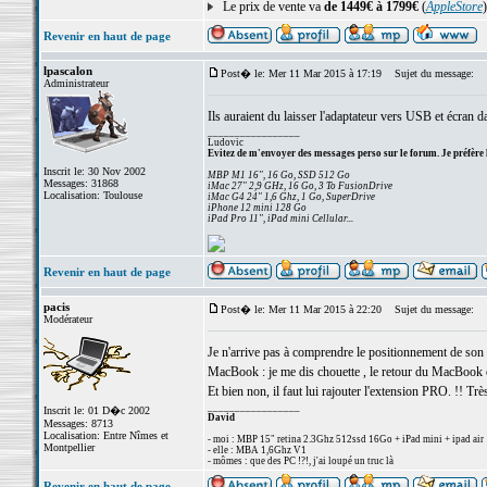
Le prix de vente va
de 1449€ à 1799€
(
AppleStore
)
Revenir en haut de page
lpascalon
Post� le: Mer 11 Mar 2015 à 17:19
Sujet du message:
Administrateur
Ils auraient du laisser l'adaptateur vers USB et écran d
_________________
Ludovic
Evitez de m'envoyer des messages perso sur le forum. Je préfère 
Inscrit le: 30 Nov 2002
MBP M1 16", 16 Go, SSD 512 Go
Messages: 31868
iMac 27" 2,9 GHz, 16 Go, 3 To FusionDrive
Localisation: Toulouse
iMac G4 24" 1,6 Ghz, 1 Go, SuperDrive
iPhone 12 mini 128 Go
iPad Pro 11", iPad mini Cellular...
Revenir en haut de page
pacis
Post� le: Mer 11 Mar 2015 à 22:20
Sujet du message:
Modérateur
Je n'arrive pas à comprendre le positionnement de son
MacBook : je me dis chouette , le retour du MacBook
Et bien non, il faut lui rajouter l'extension PRO. !! Trè
_________________
Inscrit le: 01 D�c 2002
David
Messages: 8713
Localisation: Entre Nîmes et
- moi : MBP 15" retina 2.3Ghz 512ssd 16Go + iPad mini + ipad air
Montpellier
- elle : MBA 1,6Ghz V1
- mômes : que des PC !?!, j'ai loupé un truc là
Revenir en haut de page