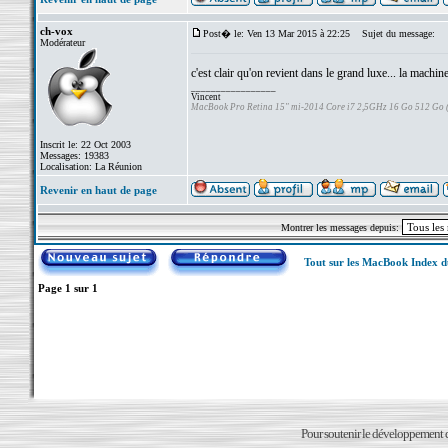
ch-vox
Post� le: Ven 13 Mar 2015 à 22:25
Sujet du message:
Modérateur
c'est clair qu'on revient dans le grand luxe... la machine
_________________
Vincent
MacBook Pro Retina 15" mi-2014 Core i7 2,5GHz 16 Go 512 Go
Inscrit le: 22 Oct 2003
Messages: 19383
Localisation: La Réunion
Revenir en haut de page
Montrer les messages depuis:
Tout sur les MacBook Index 
Page
1
sur
1
Pour soutenir le développement du