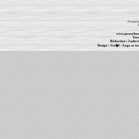
Powered b
T
www.powerboo
Vers
Rédaction :
Ludovi
Design :
Ga�l
- Logo et te
Informations :
PowerBook
-
MacBook Pro
-
i