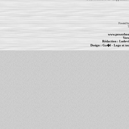
Powered b
T
www.powerboo
Vers
Rédaction :
Ludovi
Design :
Ga�l
- Logo et te
Informations :
PowerBook
-
MacBook Pro
-
i