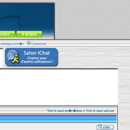
ssiers
À propos
s messages priv�s
Connexion
Voir le sujet pr�c�dent
::
Voir le sujet suivant