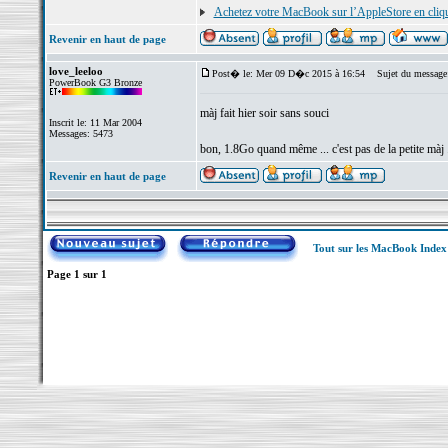
Achetez votre MacBook sur l’AppleStore en cliqu
Revenir en haut de page
love_leeloo
Post� le: Mer 09 D�c 2015 à 16:54
Sujet du message
PowerBook G3 Bronze
màj fait hier soir sans souci
Inscrit le: 11 Mar 2004
Messages: 5473
bon, 1.8Go quand même ... c'est pas de la petite màj .
Revenir en haut de page
Tout sur les MacBook Inde
Page
1
sur
1