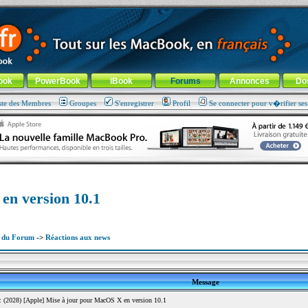
ade !
général
-
Aller au menu de la rubrique
ook
PowerBook
iBook
Forums
Annonces
Do
ste des Membres
Groupes
S'enregistrer
Profil
Se connecter pour v�rifier se
en version 10.1
x du Forum
->
Réactions aux news
Message
(2028) [Apple] Mise à jour pour MacOS X en version 10.1