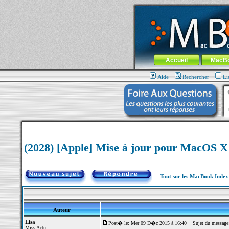
MacBook-fr.com : 100% Apple... 100% nom
Aller au contenu
-
Aller au menu 
Menu général
Accueil
MacB
Aide
Rechercher
Li
(2028) [Apple] Mise à jour pour MacOS X 
Tout sur les MacBook Inde
Auteur
Lisa
Post� le: Mer 09 D�c 2015 à 16:40
Sujet du message: 
Miss Actu