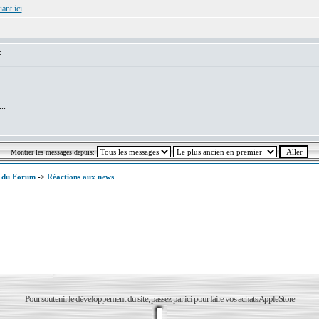
ant ici
:
..
Montrer les messages depuis:
x du Forum
->
Réactions aux news
Pour soutenir le développement du site, passez par ici pour faire vos achats AppleStore