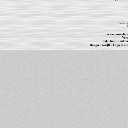
Powered b
T
www.powerboo
Vers
Rédaction :
Ludovi
Design :
Ga�l
- Logo et te
Informations :
PowerBook
-
MacBook Pro
-
i