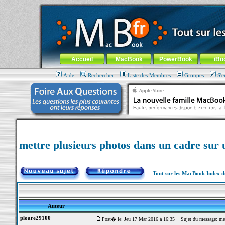
MacBook-fr.com : 100% Apple... 100% nomade !
Aller au contenu
-
Aller au menu général
-
Aller au menu de la
Menu général
Accueil
MacBook
PowerBook
iBo
Aide
Rechercher
Liste des Membres
Groupes
S'e
mettre plusieurs photos dans un cadre sur
Tout sur les MacBook Index 
Auteur
ploare29100
Post� le: Jeu 17 Mar 2016 à 16:35
Sujet du message: mett