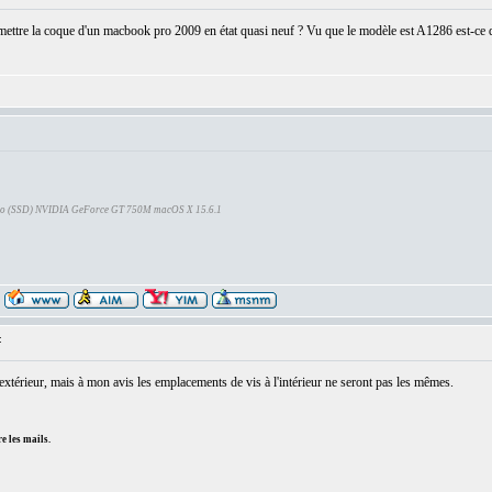
ettre la coque d'un macbook pro 2009 en état quasi neuf ? Vu que le modèle est A1286 est-ce qu
Go (SSD) NVIDIA GeForce GT 750M macOS X 15.6.1
:
xtérieur, mais à mon avis les emplacements de vis à l'intérieur ne seront pas les mêmes.
e les mails.