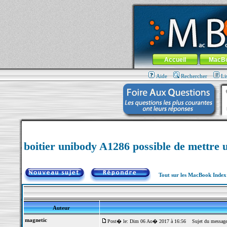
MacBook-fr.com : 100% Apple... 100% nom
Aller au contenu
-
Aller au menu 
Menu général
Accueil
MacB
Aide
Rechercher
Li
boitier unibody A1286 possible de mettre 
Tout sur les MacBook Inde
Auteur
magnetic
Post� le: Dim 06 Ao� 2017 à 16:56
Sujet du message: 