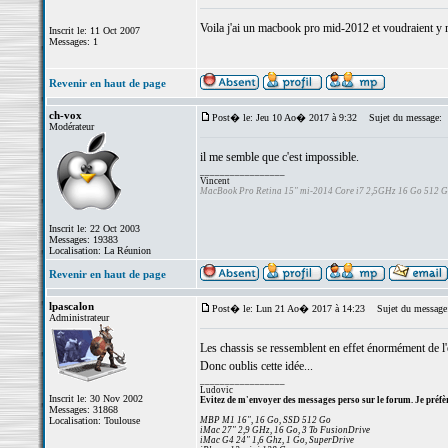
Voila j'ai un macbook pro mid-2012 et voudraient y m
Inscrit le: 11 Oct 2007
Messages: 1
Revenir en haut de page
ch-vox
Post� le: Jeu 10 Ao� 2017 à 9:32
Sujet du message:
Modérateur
il me semble que c'est impossible.
_________________
Vincent
MacBook Pro Retina 15" mi-2014 Core i7 2,5GHz 16 Go 512 
Inscrit le: 22 Oct 2003
Messages: 19383
Localisation: La Réunion
Revenir en haut de page
lpascalon
Post� le: Lun 21 Ao� 2017 à 14:23
Sujet du message
Administrateur
Les chassis se ressemblent en effet énormément de l'e
Donc oublis cette idée...
_________________
Ludovic
Inscrit le: 30 Nov 2002
Evitez de m'envoyer des messages perso sur le forum. Je préfèr
Messages: 31868
Localisation: Toulouse
MBP M1 16", 16 Go, SSD 512 Go
iMac 27" 2,9 GHz, 16 Go, 3 To FusionDrive
iMac G4 24" 1,6 Ghz, 1 Go, SuperDrive