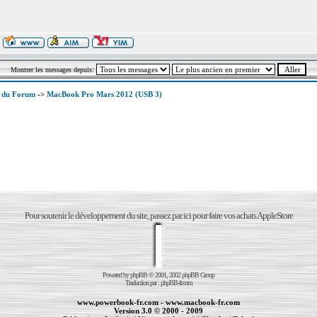
Montrer les messages depuis:
x du Forum
->
MacBook Pro Mars 2012 (USB 3)
Pour soutenir le développement du site, passez par ici pour faire vos achats AppleStore
Powered by
phpBB
© 2001, 2002 phpBB Group
Traduction par :
phpBB-fr.com
www.powerbook-fr.com
-
www.macbook-fr.com
Version 3.0 © 2000 - 2009