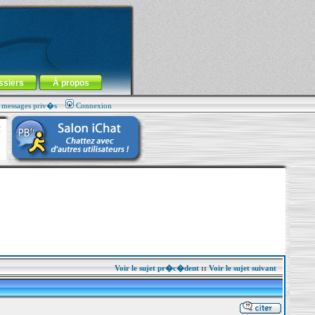
ssiers
À propos
s messages priv�s
Connexion
Voir le sujet pr�c�dent
::
Voir le sujet suivant