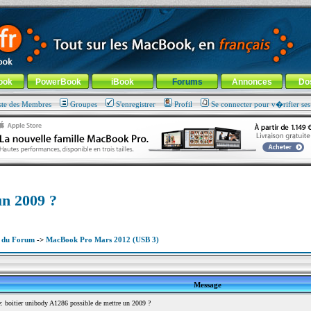
ade !
général
-
Aller au menu de la rubrique
ook
PowerBook
iBook
Forums
Annonces
Do
ste des Membres
Groupes
S'enregistrer
Profil
Se connecter pour v�rifier se
un 2009 ?
x du Forum
->
MacBook Pro Mars 2012 (USB 3)
Message
boitier unibody A1286 possible de mettre un 2009 ?