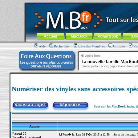
MacBook-fr.com : 100% Apple... 100% nomade !
Aller au contenu
-
Aller au menu général
-
Aller au menu de la
Menu général
Accueil
MacBook
PowerBook
iBo
Aide
Rechercher
Liste des Membres
Groupes
S'e
Numériser des vinyles sans accessoires spéc
Tout sur les MacBook Index 
Auteur
Pascal 77
Post� le: Lun 02 F�v 2015 à 12:58
Sujet du message: Num
PowerBook de Vermeil