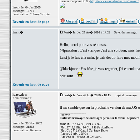
La mine d'or pour OS X -
http://www.versiontracker.com/macosx/
Inscrit le: 04 Jan 2005
Messages: 16711
Localisation: /Library/Scripts/
Revenir en haut de page
Invit�
Post� le: Jeu 25 Ao� 2016 à 14:22
Sujet du message:
Hello, merci pour vos réponses.
@lpascalon : C'est vrai que c'est une solution, mais l'ava
La si je le fais à la main, je vais devoir faire mes modif
@blackjmac : Pas bête, je vais regarder, j'ai entendu p
prix sont...
Revenir en haut de page
lpascalon
Post� le: Ven 26 Ao� 2016 à 18:15
Sujet du message:
Administrateur
Il me semble que sur la prochaine version de macOS on 
_________________
Ludovic
Evitez de m'envoyer des messages perso sur le forum. Je préfère 
Inscrit le: 30 Nov 2002
MBP M1 16", 16 Go, SSD 512 Go
Messages: 31868
iMac 27" 2,9 GHz, 16 Go, 3 To FusionDrive
Localisation: Toulouse
iMac G4 24" 1,6 Ghz, 1 Go, SuperDrive
iPhone 12 mini 128 Go
iPad Pro 11", iPad mini Cellular...