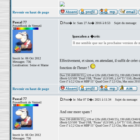
Revenir en haut de page
Pascal 77
Post� le: Sam 27 Ao� 2016 à 8:53
Sujet du message:
PowerBook de Vermeil
lpascalon a �crit:
Il me semble que sur la prochaine version de m
Inscrit le: 06 Oct 2012
Effectivement, et sinon, en attendant, il suffit de crée
Messages: 736
Localisation: Seine et Marne
fonction de l'heure !
_________________
Duo 230 (68030/33,), 520 et 520c (68LC040/25), 190 (68LC040/66/
iBook G3/500 "Dual USB, "Pismo" (G3/500, ), G4"Ti"/550, iBook
Core i7 à 2,2 Ghz et MBP 15" Quad Core i7 2,5 Ghz, Mac mini 201
Revenir en haut de page
Pascal 77
Post� le: Mar 07 D�c 2021 à 11:34
Sujet du message:
PowerBook de Vermeil
And one more spam !
_________________
Duo 230 (68030/33,), 520 et 520c (68LC040/25), 190 (68LC040/66/
iBook G3/500 "Dual USB, "Pismo" (G3/500, ), G4"Ti"/550, iBook
Core i7 à 2,2 Ghz et MBP 15" Quad Core i7 2,5 Ghz, Mac mini 201
Inscrit le: 06 Oct 2012
Messages: 736