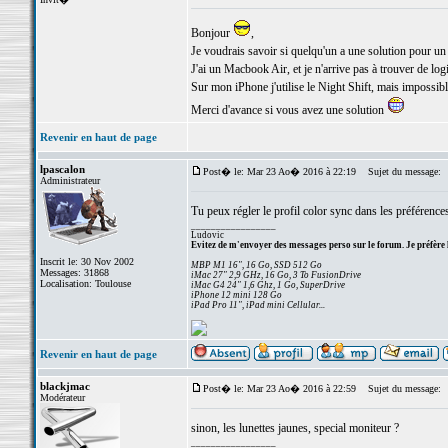
Bonjour
,
Je voudrais savoir si quelqu'un a une solution pour un
J'ai un Macbook Air, et je n'arrive pas à trouver de logi
Sur mon iPhone j'utilise le Night Shift, mais impossibl
Merci d'avance si vous avez une solution
Revenir en haut de page
lpascalon
Post� le: Mar 23 Ao� 2016 à 22:19
Sujet du message:
Administrateur
Tu peux régler le profil color sync dans les préférence
_________________
Ludovic
Evitez de m'envoyer des messages perso sur le forum. Je préfère 
Inscrit le: 30 Nov 2002
MBP M1 16", 16 Go, SSD 512 Go
Messages: 31868
iMac 27" 2,9 GHz, 16 Go, 3 To FusionDrive
Localisation: Toulouse
iMac G4 24" 1,6 Ghz, 1 Go, SuperDrive
iPhone 12 mini 128 Go
iPad Pro 11", iPad mini Cellular...
Revenir en haut de page
blackjmac
Post� le: Mar 23 Ao� 2016 à 22:59
Sujet du message:
Modérateur
sinon, les lunettes jaunes, special moniteur ?
_________________