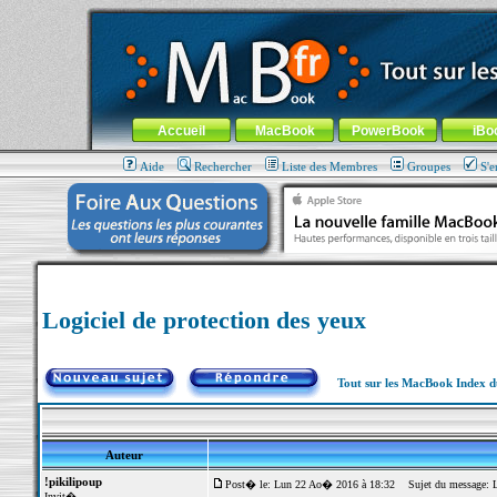
MacBook-fr.com : 100% Apple... 100% nomade !
Aller au contenu
-
Aller au menu général
-
Aller au menu de la
Menu général
Accueil
MacBook
PowerBook
iBo
Aide
Rechercher
Liste des Membres
Groupes
S'e
Logiciel de protection des yeux
Tout sur les MacBook Index 
Auteur
!pikilipoup
Post� le: Lun 22 Ao� 2016 à 18:32
Sujet du message: Lo
Invit�