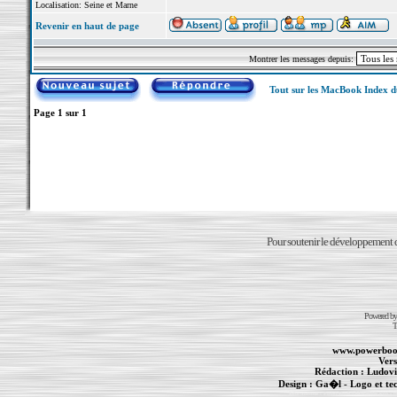
Localisation: Seine et Marne
Revenir en haut de page
Montrer les messages depuis:
Tout sur les MacBook Index 
Page
1
sur
1
Pour soutenir le développement du
Powered b
T
www.powerboo
Vers
Rédaction :
Ludovi
Design :
Ga�l
- Logo et te
Informations :
PowerBook
-
MacBook Pro
-
i