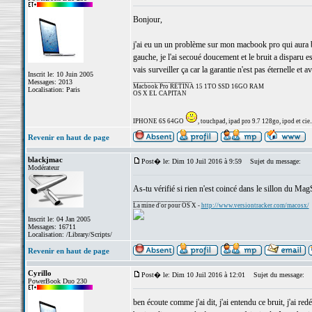
Bonjour,
j'ai eu un un problème sur mon macbook pro qui aura bi
gauche, je l'ai secoué doucement et le bruit a disparu est
vais surveiller ça car la garantie n'est pas éternelle et 
Inscrit le: 10 Juin 2005
_________________
Messages: 2013
Macbook Pro RETINA 15 1TO SSD 16GO RAM
Localisation: Paris
OS X EL CAPITAN
IPHONE 6S 64GO
, touchpad, ipad pro 9.7 128go, ipod et cie..
Revenir en haut de page
blackjmac
Post� le: Dim 10 Juil 2016 à 9:59
Sujet du message:
Modérateur
As-tu vérifié si rien n'est coincé dans le sillon du Mag
_________________
La mine d'or pour OS X -
http://www.versiontracker.com/macosx/
Inscrit le: 04 Jan 2005
Messages: 16711
Localisation: /Library/Scripts/
Revenir en haut de page
Cyrillo
Post� le: Dim 10 Juil 2016 à 12:01
Sujet du message:
PowerBook Duo 230
ben écoute comme j'ai dit, j'ai entendu ce bruit, j'ai redém