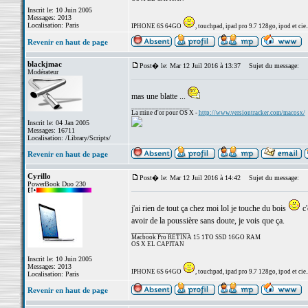
Inscrit le: 10 Juin 2005
Messages: 2013
Localisation: Paris
IPHONE 6S 64GO
, touchpad, ipad pro 9.7 128go, ipod et cie..
Revenir en haut de page
blackjmac
Post� le: Mar 12 Juil 2016 à 13:37
Sujet du message:
Modérateur
mas une blatte ...
_________________
La mine d'or pour OS X -
http://www.versiontracker.com/macosx/
Inscrit le: 04 Jan 2005
Messages: 16711
Localisation: /Library/Scripts/
Revenir en haut de page
Cyrillo
Post� le: Mar 12 Juil 2016 à 14:42
Sujet du message:
PowerBook Duo 230
j'ai rien de tout ça chez moi lol je touche du bois
c'
avoir de la poussière sans doute, je vois que ça.
_________________
Macbook Pro RETINA 15 1TO SSD 16GO RAM
OS X EL CAPITAN
Inscrit le: 10 Juin 2005
Messages: 2013
IPHONE 6S 64GO
, touchpad, ipad pro 9.7 128go, ipod et cie..
Localisation: Paris
Revenir en haut de page