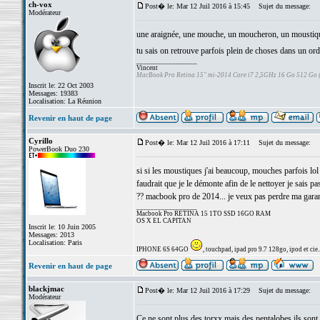
ch-vox
Post� le: Mar 12 Juil 2016 à 15:45
Sujet du message:
Modérateur
une araignée, une mouche, un moucheron, un moustique
tu sais on retrouve parfois plein de choses dans un ord
_________________
Vincent
MacBook Pro Retina 15" mi-2014 Core i7 2,5GHz 16 Go 512 Go
Inscrit le: 22 Oct 2003
Messages: 19383
Localisation: La Réunion
Revenir en haut de page
Cyrillo
Post� le: Mar 12 Juil 2016 à 17:11
Sujet du message:
PowerBook Duo 230
si si les moustiques j'ai beaucoup, mouches parfois lol
faudrait que je le démonte afin de le nettoyer je sais p
?? macbook pro de 2014... je veux pas perdre ma garan
_________________
Macbook Pro RETINA 15 1TO SSD 16GO RAM
OS X EL CAPITAN
Inscrit le: 10 Juin 2005
Messages: 2013
Localisation: Paris
IPHONE 6S 64GO
, touchpad, ipad pro 9.7 128go, ipod et cie..
Revenir en haut de page
blackjmac
Post� le: Mar 12 Juil 2016 à 17:29
Sujet du message:
Modérateur
Ce ne sont plus des torxx mais des pentalobes ils sont 