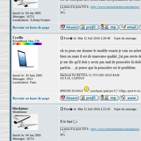
_________________
La mine d'or pour OS X -
http://www.versiontracker.com/macosx/
Inscrit le: 04 Jan 2005
Messages: 16711
Localisation: /Library/Scripts/
Revenir en haut de page
Cyrillo
Post� le: Mar 12 Juil 2016 à 20:48
Sujet du message:
PowerBook Duo 230
ok tu peux me donner le modèle exacte je vais en acheter
bien un mais il est de mauvaise qualité, j'ai pas envie de
je me dis qu'il doit y avoir pas mal de poussière là de
parfois.... je pense que la poussière est le problème.
_________________
Inscrit le: 10 Juin 2005
Macbook Pro RETINA 15 1TO SSD 16GO RAM
OS X EL CAPITAN
Messages: 2013
Localisation: Paris
IPHONE 6S 64GO
, touchpad, ipad pro 9.7 128go, ipod et cie..
Revenir en haut de page
blackjmac
Post� le: Mar 12 Juil 2016 à 22:45
Sujet du message:
Modérateur
Il te faut
Ça
_________________
La mine d'or pour OS X -
http://www.versiontracker.com/macosx/
Inscrit le: 04 Jan 2005
Messages: 16711