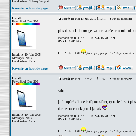
Localisation: /Library/Scripts/
Revenir en haut de page
Cyrillo
Post� le: Mer 13 Juil 2016 à 10:17
Sujet du message:
PowerBook Duo 230
plus de stock dommage, ya une sacrée demande lol bon j'
_________________
Macbook Pro RETINA 15 1TO SSD 16GO RAM
OS X EL CAPITAN
IPHONE 6S 64GO
, touchpad, ipad pro 9.7 128go, ipod et cie..
Inscrit le: 10 Juin 2005
Messages: 2013
Localisation: Paris
Revenir en haut de page
Cyrillo
Post� le: Mer 07 Sep 2016 à 19:55
Sujet du message:
PowerBook Duo 230
salut
je l'ai opéré afin de le dépoussiérer, ça ne le faisait pl
dernier macbook pro si jamais
_________________
Inscrit le: 10 Juin 2005
Macbook Pro RETINA 15 1TO SSD 16GO RAM
Messages: 2013
OS X EL CAPITAN
Localisation: Paris
IPHONE 6S 64GO
, touchpad, ipad pro 9.7 128go, ipod et cie..