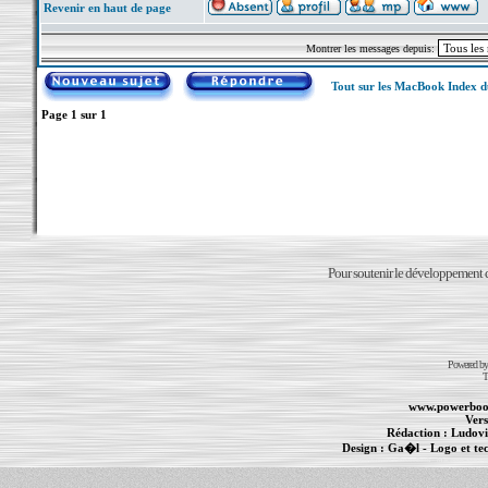
Revenir en haut de page
Montrer les messages depuis:
Tout sur les MacBook Index 
Page
1
sur
1
Pour soutenir le développement du
Powered b
T
www.powerboo
Vers
Rédaction :
Ludovi
Design :
Ga�l
- Logo et te
Informations :
PowerBook
-
MacBook Pro
-
i