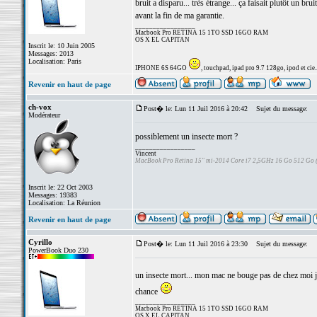
bruit a disparu... très étrange... ça faisait plutôt un br
avant la fin de ma garantie.
_________________
Macbook Pro RETINA 15 1TO SSD 16GO RAM
OS X EL CAPITAN
Inscrit le: 10 Juin 2005
Messages: 2013
Localisation: Paris
IPHONE 6S 64GO
, touchpad, ipad pro 9.7 128go, ipod et cie..
Revenir en haut de page
ch-vox
Post� le: Lun 11 Juil 2016 à 20:42
Sujet du message:
Modérateur
possiblement un insecte mort ?
_________________
Vincent
MacBook Pro Retina 15" mi-2014 Core i7 2,5GHz 16 Go 512 Go
Inscrit le: 22 Oct 2003
Messages: 19383
Localisation: La Réunion
Revenir en haut de page
Cyrillo
Post� le: Lun 11 Juil 2016 à 23:30
Sujet du message:
PowerBook Duo 230
un insecte mort... mon mac ne bouge pas de chez moi j'
chance
_________________
Macbook Pro RETINA 15 1TO SSD 16GO RAM
OS X EL CAPITAN