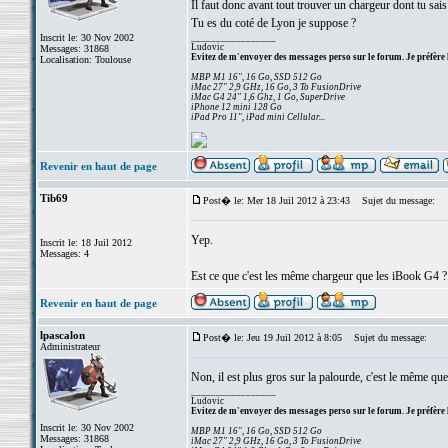
Il faut donc avant tout trouver un chargeur dont tu sais
Tu es du coté de Lyon je suppose ?
Inscrit le: 30 Nov 2002
_________________
Ludovic
Messages: 31868
Evitez de m'envoyer des messages perso sur le forum. Je préfère 
Localisation: Toulouse
MBP M1 16", 16 Go, SSD 512 Go
iMac 27" 2,9 GHz, 16 Go, 3 To FusionDrive
iMac G4 24" 1,6 Ghz, 1 Go, SuperDrive
iPhone 12 mini 128 Go
iPad Pro 11", iPad mini Cellular...
Revenir en haut de page
Tib69
Post� le: Mer 18 Juil 2012 à 23:43
Sujet du message:
Yep.
Inscrit le: 18 Juil 2012
Messages: 4
Est ce que c'est les même chargeur que les iBook G4 ?
Revenir en haut de page
lpascalon
Post� le: Jeu 19 Juil 2012 à 8:05
Sujet du message:
Administrateur
Non, il est plus gros sur la palourde, c'est le même 
_________________
Ludovic
Evitez de m'envoyer des messages perso sur le forum. Je préfère 
Inscrit le: 30 Nov 2002
MBP M1 16", 16 Go, SSD 512 Go
Messages: 31868
iMac 27" 2,9 GHz, 16 Go, 3 To FusionDrive