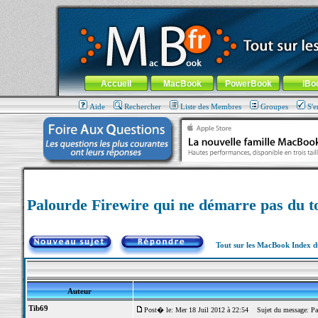
MacBook-fr.com : 100% Apple... 100% nomade !
Aller au contenu
-
Aller au menu général
-
Aller au menu de la
Menu général
Accueil
MacBook
PowerBook
iBo
Aide
Rechercher
Liste des Membres
Groupes
S'e
Palourde Firewire qui ne démarre pas du t
Tout sur les MacBook Index 
Auteur
Tib69
Post� le: Mer 18 Juil 2012 à 22:54
Sujet du message: Palo