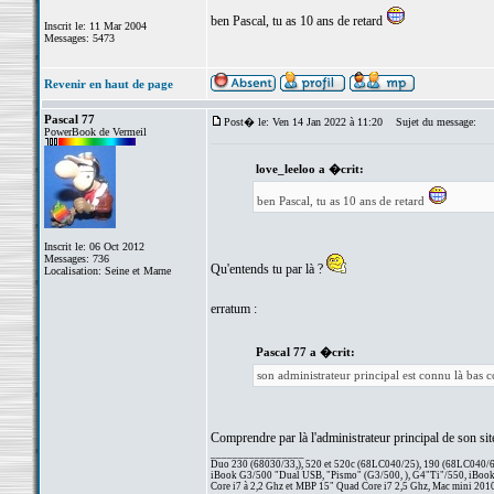
ben Pascal, tu as 10 ans de retard
Inscrit le: 11 Mar 2004
Messages: 5473
Revenir en haut de page
Pascal 77
Post� le: Ven 14 Jan 2022 à 11:20
Sujet du message:
PowerBook de Vermeil
love_leeloo a �crit:
ben Pascal, tu as 10 ans de retard
Inscrit le: 06 Oct 2012
Messages: 736
Qu'entends tu par là ?
Localisation: Seine et Marne
erratum :
Pascal 77 a �crit:
son administrateur principal est connu là bas
Comprendre par là l'administrateur principal de son sit
_________________
Duo 230 (68030/33,), 520 et 520c (68LC040/25), 190 (68LC040/66/
iBook G3/500 "Dual USB, "Pismo" (G3/500, ), G4"Ti"/550, iBook
Core i7 à 2,2 Ghz et MBP 15" Quad Core i7 2,5 Ghz, Mac mini 201