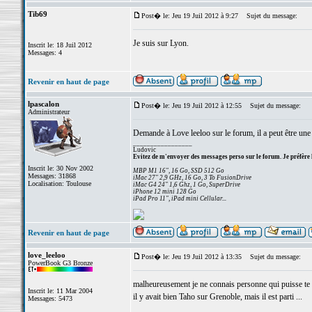
Tib69
Post� le: Jeu 19 Juil 2012 à 9:27
Sujet du message:
Je suis sur Lyon.
Inscrit le: 18 Juil 2012
Messages: 4
Revenir en haut de page
lpascalon
Post� le: Jeu 19 Juil 2012 à 12:55
Sujet du message:
Administrateur
Demande à Love leeloo sur le forum, il a peut être une 
_________________
Ludovic
Evitez de m'envoyer des messages perso sur le forum. Je préfère 
Inscrit le: 30 Nov 2002
MBP M1 16", 16 Go, SSD 512 Go
Messages: 31868
iMac 27" 2,9 GHz, 16 Go, 3 To FusionDrive
Localisation: Toulouse
iMac G4 24" 1,6 Ghz, 1 Go, SuperDrive
iPhone 12 mini 128 Go
iPad Pro 11", iPad mini Cellular...
Revenir en haut de page
love_leeloo
Post� le: Jeu 19 Juil 2012 à 13:35
Sujet du message:
PowerBook G3 Bronze
malheureusement je ne connais personne qui puisse te 
Inscrit le: 11 Mar 2004
il y avait bien Taho sur Grenoble, mais il est parti ...
Messages: 5473