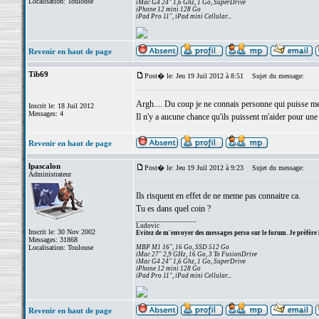
Localisation: Toulouse
iMac G4 24" 1,6 Ghz, 1 Go, SuperDrive
iPhone 12 mini 128 Go
iPad Pro 11", iPad mini Cellular...
Revenir en haut de page
Tib69
Post� le: Jeu 19 Juil 2012 à 8:51
Sujet du message:
Argh.... Du coup je ne connais personne qui puisse me d
Inscrit le: 18 Juil 2012
Messages: 4
Il n'y a aucune chance qu'ils puissent m'aider pour un
Revenir en haut de page
lpascalon
Post� le: Jeu 19 Juil 2012 à 9:23
Sujet du message:
Administrateur
Ils risquent en effet de ne meme pas connaitre ca.
Tu es dans quel coin ?
_________________
Ludovic
Inscrit le: 30 Nov 2002
Evitez de m'envoyer des messages perso sur le forum. Je préfère 
Messages: 31868
Localisation: Toulouse
MBP M1 16", 16 Go, SSD 512 Go
iMac 27" 2,9 GHz, 16 Go, 3 To FusionDrive
iMac G4 24" 1,6 Ghz, 1 Go, SuperDrive
iPhone 12 mini 128 Go
iPad Pro 11", iPad mini Cellular...
Revenir en haut de page