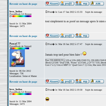
Revenir en haut de page
love_leeloo
Post� le: Lun 17 Jan 2022 à 15:33
Sujet du message:
PowerBook G3 Bronze
tout simplement tu as posté un message apres le mien qu
Inscrit le: 11 Mar 2004
Messages: 5473
Revenir en haut de page
Pascal 77
Post� le: Mar 18 Jan 2022 à 17:47
Sujet du message:
PowerBook de Vermeil
Jamais trop tard pour bien faire !
_________________
Duo 230 (68030/33,), 520 et 520c (68LC040/25), 190 (68LC040/66/
iBook G3/500 "Dual USB, "Pismo" (G3/500, ), G4"Ti"/550, iBook
Core i7 à 2,2 Ghz et MBP 15" Quad Core i7 2,5 Ghz, Mac mini 201
Inscrit le: 06 Oct 2012
Messages: 736
Localisation: Seine et Marne
Revenir en haut de page
love_leeloo
Post� le: Mar 18 Jan 2022 à 19:30
Sujet du message:
PowerBook G3 Bronze
Inscrit le: 11 Mar 2004
Messages: 5473