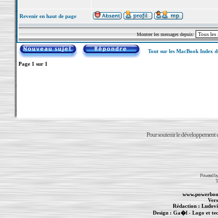
Revenir en haut de page
Montrer les messages depuis:
Tout sur les MacBook Index 
Page
1
sur
1
Pour soutenir le développement du
Powered b
T
www.powerboo
Vers
Rédaction :
Ludovi
Design :
Ga�l
- Logo et te