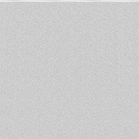
Informations :
PowerBook
-
MacBook Pro
-
i