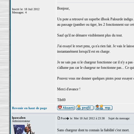
Bonjour,
Inscrit le: 18 Juil 2012
Messages: 4
Un pote a retrouvé un superbe iBook Palourde indigo. J
au passage (panther ou tiger, les 2 fonctionnent sur ce
Sauf qu'il ne démarre visiblement plus du tout.
J'ai essayé le reset pmu, ça n'a rien fait. Je vais le lai
instantanément lorsqu'il est en charge.
Je ne sais pas si le chargeur fonctionne car il n'y a pa
s'allume pas car le chargeur ne fonctionne pas... Ce qui 
Pouvez vous me donner quelques pistes pour essayer de
Merci d'avance !
Tib69
Revenir en haut de page
lpascalon
Post� le: Mer 18 Juil 2012 à 23:38
Sujet du message:
Administrateur
Sans chargeur dont tu connais la fiabilité c'est mort.