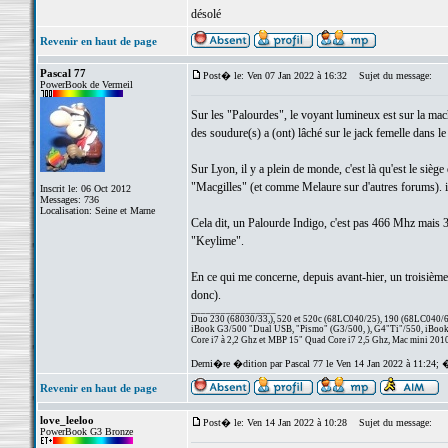
désolé
Revenir en haut de page
Pascal 77
Post� le: Ven 07 Jan 2022 à 16:32
Sujet du message:
PowerBook de Vermeil
Sur les "Palourdes", le voyant lumineux est sur la machi
des soudure(s) a (ont) lâché sur le jack femelle dans le
Sur Lyon, il y a plein de monde, c'est là qu'est le sièg
"Macgilles" (et comme Melaure sur d'autres forums). il
Inscrit le: 06 Oct 2012
Messages: 736
Localisation: Seine et Marne
Cela dit, un Palourde Indigo, c'est pas 466 Mhz mais 366
"Keylime".
En ce qui me concerne, depuis avant-hier, un troisièm
donc).
_________________
Duo 230 (68030/33,), 520 et 520c (68LC040/25), 190 (68LC040/66/
iBook G3/500 "Dual USB, "Pismo" (G3/500, ), G4"Ti"/550, iBook
Core i7 à 2,2 Ghz et MBP 15" Quad Core i7 2,5 Ghz, Mac mini 201
Derni�re �dition par Pascal 77 le Ven 14 Jan 2022 à 11:24; 
Revenir en haut de page
love_leeloo
Post� le: Ven 14 Jan 2022 à 10:28
Sujet du message:
PowerBook G3 Bronze