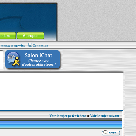
ssiers
À propos
s messages priv�s
Connexion
Voir le sujet pr�c�dent
::
Voir le sujet suivant