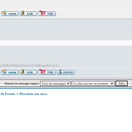
Go (SSD) NVIDIA GeForce GT 750M macOS X 15.6.1
Montrer les messages depuis:
x du Forum
->
Réactions aux news