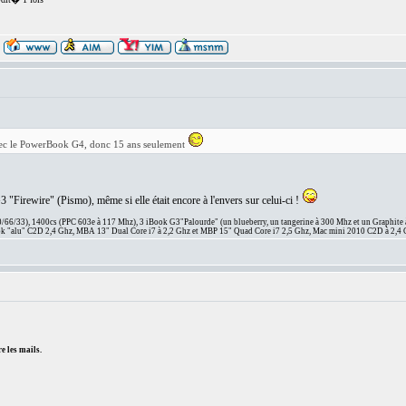
vec le PowerBook G4, donc 15 ans seulement
"Firewire" (Pismo), même si elle était encore à l'envers sur celui-ci !
66/33), 1400cs (PPC 603e à 117 Mhz), 3 iBook G3"Palourde" (un blueberry, un tangerine à 300 Mhz et un Graphite
 "alu" C2D 2,4 Ghz, MBA 13" Dual Core i7 à 2,2 Ghz et MBP 15" Quad Core i7 2,5 Ghz, Mac mini 2010 C2D à 2,4 
e les mails.