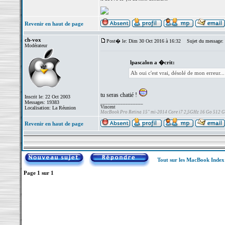
Revenir en haut de page
ch-vox
Post� le: Dim 30 Oct 2016 à 16:32
Sujet du message:
Modérateur
lpascalon a �crit:
Ah oui c'est vrai, désolé de mon erreur...
tu seras chatié !
Inscrit le: 22 Oct 2003
Messages: 19383
_________________
Vincent
Localisation: La Réunion
MacBook Pro Retina 15" mi-2014 Core i7 2,5GHz 16 Go 512 
Revenir en haut de page
Tout sur les MacBook Inde
Page
1
sur
1