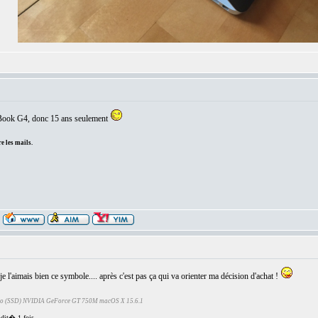
rBook G4, donc 15 ans seulement
e les mails.
 l'aimais bien ce symbole.... après c'est pas ça qui va orienter ma décision d'achat !
Go (SSD) NVIDIA GeForce GT 750M macOS X 15.6.1
dit� 1 fois