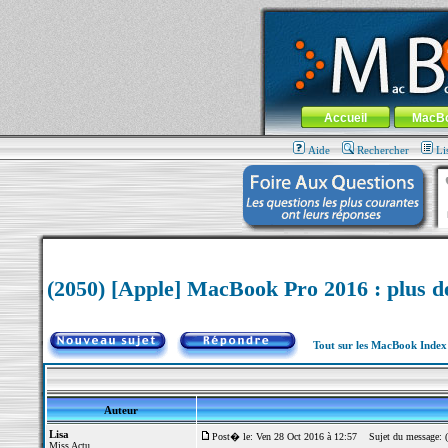
MacBook-fr.com : 100% Apple... 100% nom
Aller au contenu
-
Aller au menu 
Menu général
Accueil
MacB
Aide
Rechercher
Li
(2050) [Apple] MacBook Pro 2016 : plus 
Tout sur les MacBook Inde
Auteur
Lisa
Post� le: Ven 28 Oct 2016 à 12:57
Sujet du message: (
Miss Actu