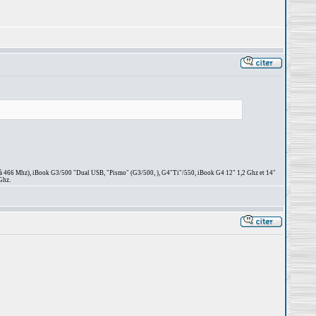
 à 466 Mhz), iBook G3/500 "Dual USB, "Pismo" (G3/500, ), G4"Ti"/550, iBook G4 12" 1,2 Ghz et 14"
Ghz.