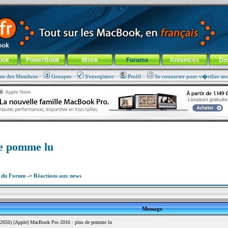
ade !
général
-
Aller au menu de la rubrique
ook
PowerBook
iBook
Forums
Annonces
Do
ste des Membres
Groupes
S'enregistrer
Profil
Se connecter pour v�rifier se
de pomme lu
x du Forum
->
Réactions aux news
Message
2050) [Apple] MacBook Pro 2016 : plus de pomme lu