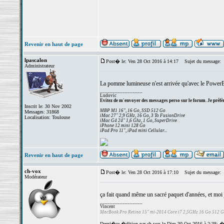
Revenir en haut de page
lpascalon
Post� le: Ven 28 Oct 2016 à 14:17
Sujet du message:
Administrateur
La pomme lumineuse n'est arrivée qu'avec le Powe
_________________
Ludovic
Evitez de m'envoyer des messages perso sur le forum. Je préfèr
Inscrit le: 30 Nov 2002
MBP M1 16", 16 Go, SSD 512 Go
Messages: 31868
iMac 27" 2,9 GHz, 16 Go, 3 To FusionDrive
Localisation: Toulouse
iMac G4 24" 1,6 Ghz, 1 Go, SuperDrive
iPhone 12 mini 128 Go
iPad Pro 11", iPad mini Cellular...
Revenir en haut de page
ch-vox
Post� le: Ven 28 Oct 2016 à 17:10
Sujet du message:
Modérateur
ça fait quand même un sacré paquet d'années, et moi je
_________________
Vincent
MacBook Pro Retina 15" mi-2014 Core i7 2,5GHz 16 Go 512 
Derni�re �dition par ch-vox le Dim 30 Oct 2016 à 2:38; �