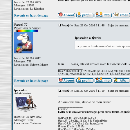
Inscrit le: 22 Oct 2003
Messages: 19383
Localisation: La Réunion
Revenir en haut de page
Pascal 77
Post� le: Sam 29 Oct 2016 à 11:46
Sujet du message:
PowerBook de Vermeil
lpascalon a �crit:
La pomme lumineuse n'est arrivée qu'a
Inscrit le: 06 Oct 2012
Messages: 736
Nan … 16 ans, elle est arrivée avec le PowerBook G3 
Localisation: Seine et Marne
_________________
Duo 230 (68030/33,), 520 et 520c (68LC040/25), 190 (68LC040/
1,42 Ghz, PowerBook G4 15" 1,25 Ghz et 12" 1,33 Ghz, MacBook
Revenir en haut de page
lpascalon
Post� le: Dim 30 Oct 2016 à 11:19
Sujet du message:
Administrateur
Ah oui c'est vrai, désolé de mon erreur...
_________________
Ludovic
Evitez de m'envoyer des messages perso sur le forum. Je préfèr
Inscrit le: 30 Nov 2002
MBP M1 16", 16 Go, SSD 512 Go
Messages: 31868
iMac 27" 2,9 GHz, 16 Go, 3 To FusionDrive
Localisation: Toulouse
iMac G4 24" 1,6 Ghz, 1 Go, SuperDrive
iPhone 12 mini 128 Go
iPad Pro 11", iPad mini Cellular...