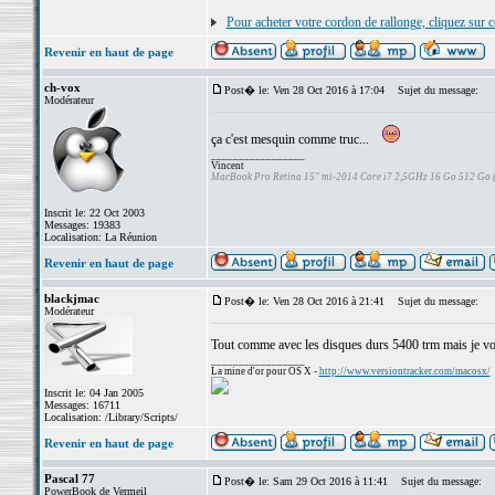
Pour acheter votre cordon de rallonge, cliquez sur c
Revenir en haut de page
ch-vox
Post� le: Ven 28 Oct 2016 à 17:04
Sujet du message:
Modérateur
ça c'est mesquin comme truc...
_________________
Vincent
MacBook Pro Retina 15" mi-2014 Core i7 2,5GHz 16 Go 512 Go
Inscrit le: 22 Oct 2003
Messages: 19383
Localisation: La Réunion
Revenir en haut de page
blackjmac
Post� le: Ven 28 Oct 2016 à 21:41
Sujet du message:
Modérateur
Tout comme avec les disques durs 5400 trm mais je vous
_________________
La mine d'or pour OS X -
http://www.versiontracker.com/macosx/
Inscrit le: 04 Jan 2005
Messages: 16711
Localisation: /Library/Scripts/
Revenir en haut de page
Pascal 77
Post� le: Sam 29 Oct 2016 à 11:41
Sujet du message:
PowerBook de Vermeil