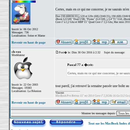
Certes, mais en ce qui me concerne, je ne saurais m'en p
_________________
Duo 230 (68030/33,), 520 et 520c (68LC040/25), 190 (68LC040/66/
iBook G3/500 "Dual USB, "Pismo" (G3/500, ), G4"Ti"/550, iBook
Core i7 à 2,2 Ghz et MBP 15" Quad Core i7 2,5 Ghz, Mac mini 201
Inscrit le: 06 Oct 2012
Messages: 736
Localisation: Seine et Marne
Revenir en haut de page
ch-vox
Post� le: Dim 30 Oct 2016 à 2:32
Sujet du message:
Modérateur
Pascal 77 a �crit:
Certes, mais en ce qui me concerne, je ne saura
Inscrit le: 22 Oct 2003
tout pareil, j'ai retrouvé la semaine passée une boîte au 
Messages: 19383
_________________
Localisation: La Réunion
Vincent
MacBook Pro Retina 15" mi-2014 Core i7 2,5GHz 16 Go 512 Go
Revenir en haut de page
Montrer les messages depuis:
Tout sur les MacBook Index 