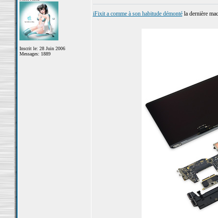
iFixit a comme à son habitude démonté
la dernière ma
Inscrit le: 28 Juin 2006
Messages: 1889