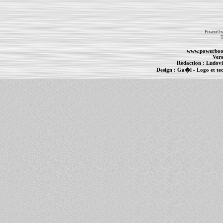
Powered b
T
www.powerboo
Vers
Rédaction :
Ludovi
Design :
Ga�l
- Logo et te
Informations :
PowerBook
-
MacBook Pro
-
i