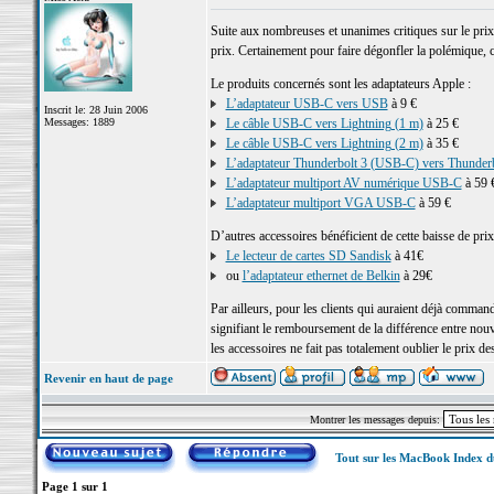
Suite aux nombreuses et unanimes critiques sur le prix
prix. Certainement pour faire dégonfler la polémique, c
Le produits concernés sont les adaptateurs Apple :
L’adaptateur USB-C vers USB
à 9 €
Inscrit le: 28 Juin 2006
Messages: 1889
Le câble USB-C vers Lightning (1 m)
à 25 €
Le câble USB-C vers Lightning (2 m)
à 35 €
L’adaptateur Thunderbolt 3 (USB-C) vers Thunderb
L’adaptateur multiport AV numérique USB-C
à 59 
L’adaptateur multiport VGA USB-C
à 59 €
D’autres accessoires bénéficient de cette baisse de prix
Le lecteur de cartes SD Sandisk
à 41€
ou
l’adaptateur ethernet de Belkin
à 29€
Par ailleurs, pour les clients qui auraient déjà comman
signifiant le remboursement de la différence entre nouve
les accessoires ne fait pas totalement oublier le prix d
Revenir en haut de page
Montrer les messages depuis:
Tout sur les MacBook Index 
Page
1
sur
1