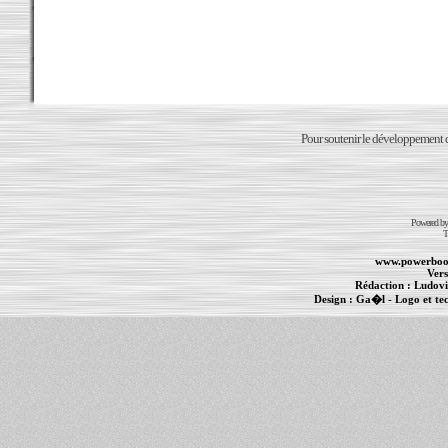
Pour soutenir le développement du
Powered b
T
www.powerboo
Vers
Rédaction :
Ludovi
Design :
Ga�l
- Logo et te
Informations :
PowerBook
-
MacBook Pro
-
i