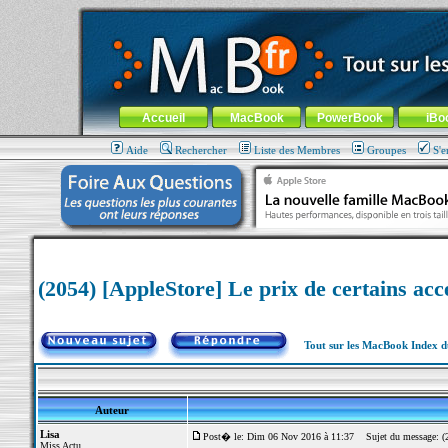
MacBook-fr.com : 100% Apple... 100% nomade !
Aller au contenu
-
Aller au menu général
-
Aller au menu de la
Menu général
Accueil
MacBook
PowerBook
iBo
Aide
Rechercher
Liste des Membres
Groupes
S'e
(2054) [AppleStore] Le prix de certains acce
Tout sur les MacBook Index 
Auteur
Lisa
Post� le: Dim 06 Nov 2016 à 11:37
Sujet du message: (205
Miss Actu