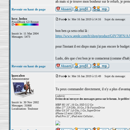
ah mais si je trouve mon bonheur sur le refurb, je pren
Revenir en haut de page
love_leeloo
Post� le: Mer 16 Jan 2019 à 14:16
Sujet du message:
PowerBook G3 Bronze
bon ben ça sera celui là :
Inscrit le: 11 Mar 2004
https://www.apple.com/fr/shop/product/G0V70FN/A/
Messages: 5473
pour l'instant il est dispo mais j'ai pas encore le bud
Ludo, dès que c'est bon je te contacterai (comme d'hab
Revenir en haut de page
lpascalon
Post� le: Mer 16 Jan 2019 à 15:49
Sujet du message:
Administrateur
Tu peux commander directement, il n'y a plus d'avant
_________________
Ludovic
Evitez de m'envoyer des messages perso sur le forum. Je préfère 
Inscrit le: 30 Nov 2002
MBP M1 16", 16 Go, SSD 512 Go
Messages: 31868
iMac 27" 2,9 GHz, 16 Go, 3 To FusionDrive
Localisation: Toulouse
iMac G4 24" 1,6 Ghz, 1 Go, SuperDrive
iPhone 12 mini 128 Go
iPad Pro 11", iPad mini Cellular...