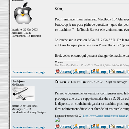
Modérateur
Salut,
Pour remplacer mon valeureux MacBook 13" Alu acqui
beaucoup je me pose plein de questions : quid des petits
ce machines ?... la Touch Bar est-elle vraiment une évol
Inscrit le: 22 Oct 2003
Messages: 19383
Localisation: La Réunion
Je louche sur la version 8 Go / 512 Go SSD. On le tr
a 13 ans lorsque j'ai acheté mon PowerBook 12" (prem
Bref, celles et ceux qui pensent changer de machine da
_________________
Vincent
MacBook Pro Retina 15" mi-2014 Core i7 2,5GHz 16 Go 512 Go
Revenir en haut de page
blackjmac
Post� le: Lun 19 D�c 2016 à 22:52
Sujet du message:
Modérateur
Perso, je déconseille les versions configurées avec la
provoque une usure supplémentaire du SSD. Si on achète
la dépense, on souhaiterait garder sa machine plus l
Inscrit le: 04 Jan 2005
il est relativement difficile et cher de lui trouver le rem
Messages: 16711
Localisation: /Library/Scripts/
_________________
La mine d'or pour OS X -
http://www.versiontracker.com/macosx/
Revenir en haut de page