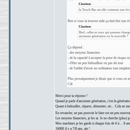
Citation:
la Touch Bar est-elle vraiment une évol
Ben si vous la trouvez utile ça doit être une é
Citation:
Bref, celles et ceux qui pensent chan
ancienne génération ou la nouvelle ?
Ça dépend :
- des moyens financiers
- de la capacité à accepter la prise de risque 
- d'être un peu bidouilleur ou pas du tout
- de l'utilité d'avoir un ordinateur tout simple
Plus prosaïquement je dirais que si vous en av
Cdt
Merci pour ta réponse !
Quand je parle d'ancienne génération, c'est la génératio
Quant à bidouiller, réparer, démonter, etc... Cela ne m
En revanche, ne pas pouvoir le faire est un peu nouve
Les moyens financiers, je les ai. Je ne cherche (plus) p
Mes machines je les garde à chaque fois de 6 à ... 8 a
1600€ il y a 7/8 ans, aïe !