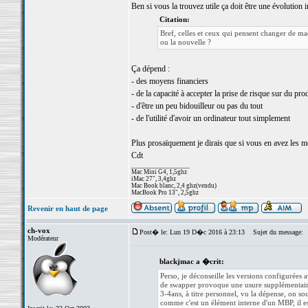
Ben si vous la trouvez utile ça doit être une évolution 
Citation:
Bref, celles et ceux qui pensent changer de m
ou la nouvelle ?
Ça dépend :
- des moyens financiers
- de la capacité à accepter la prise de risque sur du pro
- d'être un peu bidouilleur ou pas du tout
- de l'utilité d'avoir un ordinateur tout simplement
Plus prosaïquement je dirais que si vous en avez les mo
Cdt
_________________
Mac Mini G4, 1,5ghz
iMac 27", 3,4ghz
Mac Book blanc, 2,4 ghz(vendu)
MacBook Pro 13", 2,5ghz
Revenir en haut de page
ch-vox
Post� le: Lun 19 D�c 2016 à 23:13
Sujet du message:
Modérateur
blackjmac a �crit:
Perso, je déconseille les versions configurées
de swapper provoque une usure supplémentaire 
3-4ans, à titre personnel, vu la dépense, on 
comme c'est un élément interne d'un MBP, il est