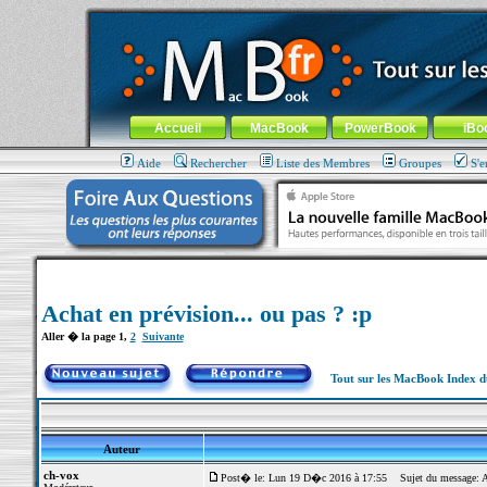
MacBook-fr.com : 100% Apple... 100% nomade !
Aller au contenu
-
Aller au menu général
-
Aller au menu de la
Menu général
Accueil
MacBook
PowerBook
iBo
Aide
Rechercher
Liste des Membres
Groupes
S'e
Achat en prévision... ou pas ? :p
Aller � la page
1
,
2
Suivante
Tout sur les MacBook Index 
Auteur
ch-vox
Post� le: Lun 19 D�c 2016 à 17:55
Sujet du message: Ach