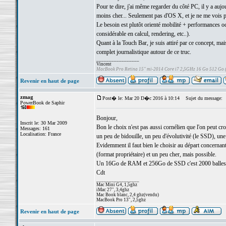
Pour te dire, j'ai même regarder du côté PC, il y a a
moins cher... Seulement pas d'OS X, et je ne me vois 
Le besoin est plutôt orienté mobilité + performances oc
considérable en calcul, rendering, etc..).
Quant à la Touch Bar, je suis attiré par ce concept, mais
complet journalistique autour de ce truc.
_________________
Vincent
MacBook Pro Retina 15" mi-2014 Core i7 2,5GHz 16 Go 512 Go
Revenir en haut de page
zmag
Post� le: Mar 20 D�c 2016 à 10:14
Sujet du message:
PowerBook de Saphir
Bonjour,
Inscrit le: 30 Mar 2009
Bon le choix n'est pas aussi cornélien que l'on peut croi
Messages: 161
Localisation: France
un peu de bidouille, un peu d'évolutivité (le SSD), un
Evidemment il faut bien le choisir au départ concernan
(format propriétaire) et un peu cher, mais possible.
Un 16Go de RAM et 256Go de SSD c'est 2000 balles j
Cdt
_________________
Mac Mini G4, 1,5ghz
iMac 27", 3,4ghz
Mac Book blanc, 2,4 ghz(vendu)
MacBook Pro 13", 2,5ghz
Revenir en haut de page