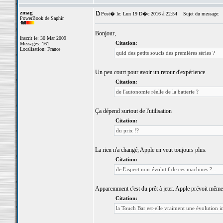
zmag
Post� le: Lun 19 D�c 2016 à 22:54
Sujet du message:
PowerBook de Saphir
Bonjour,
Inscrit le: 30 Mar 2009
Citation:
Messages: 161
Localisation: France
quid des petits soucis des premières séries ?
Un peu court pour avoir un retour d'expérience
Citation:
de l'autonomie réelle de la batterie ?
Ça dépend surtout de l'utilisation
Citation:
du prix !?
La rien n'a changé; Apple en veut toujours plus.
Citation:
de l'aspect non-évolutif de ces machines ?...
Apparemment c'est du prêt à jeter. Apple prévoit même d
Citation:
la Touch Bar est-elle vraiment une évolution int