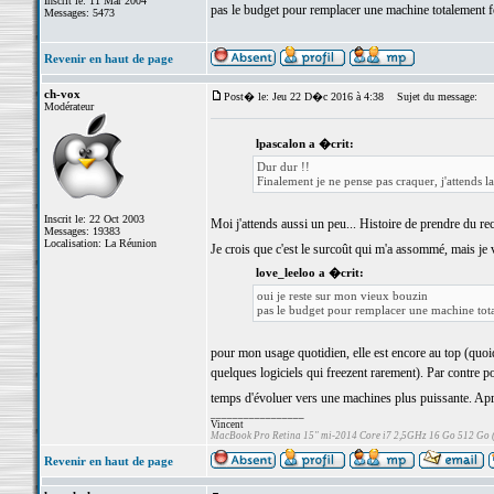
Inscrit le: 11 Mar 2004
pas le budget pour remplacer une machine totalement 
Messages: 5473
Revenir en haut de page
ch-vox
Post� le: Jeu 22 D�c 2016 à 4:38
Sujet du message:
Modérateur
lpascalon a �crit:
Dur dur !!
Finalement je ne pense pas craquer, j'attends 
Inscrit le: 22 Oct 2003
Moi j'attends aussi un peu... Histoire de prendre du rec
Messages: 19383
Localisation: La Réunion
Je crois que c'est le surcoût qui m'a assommé, mais je 
love_leeloo a �crit:
oui je reste sur mon vieux bouzin
pas le budget pour remplacer une machine tot
pour mon usage quotidien, elle est encore au top (quoiq
quelques logiciels qui freezent rarement). Par contre 
temps d'évoluer vers une machines plus puissante. Après,
_________________
Vincent
MacBook Pro Retina 15" mi-2014 Core i7 2,5GHz 16 Go 512 Go
Revenir en haut de page