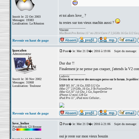
et toi alors love_ ?
Inscrit le: 22 Oct 2003
Messages: 19383
tu restes sur ton vieux machin aussi ?
Localisation: La Réunion
_________________
Vincent
MacBook Pro Retina 15" mi-2014 Core i7 2,5GHz 16 Go 512 Go
Revenir en haut de page
lpascalon
Post� le: Mer 21 D�c 2016 à 19:06
Sujet du message:
Administrateur
Dur dur !!
Finalement je ne pense pas craquer, j'attends la V2 co
_________________
Ludovic
Inscrit le: 30 Nov 2002
Evitez de m'envoyer des messages perso sur le forum. Je préfère 
Messages: 31868
Localisation: Toulouse
MBP M1 16", 16 Go, SSD 512 Go
iMac 27" 2,9 GHz, 16 Go, 3 To FusionDrive
iMac G4 24" 1,6 Ghz, 1 Go, SuperDrive
iPhone 12 mini 128 Go
iPad Pro 11", iPad mini Cellular...
Revenir en haut de page
love_leeloo
Post� le: Mer 21 D�c 2016 à 21:06
Sujet du message:
PowerBook G3 Bronze
oui je reste sur mon vieux bouzin