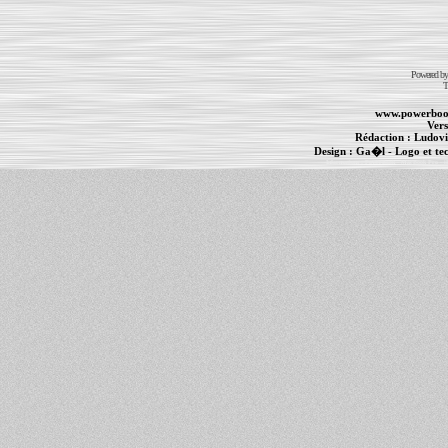
Powered b
T
www.powerboo
Vers
Rédaction :
Ludovi
Design :
Ga�l
- Logo et te
Informations :
PowerBook
-
MacBook Pro
-
i