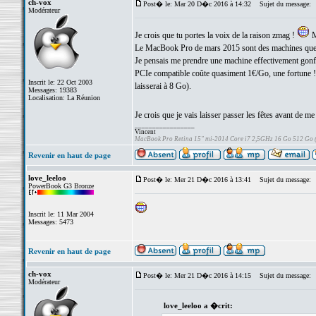
ch-vox
Post� le: Mar 20 D�c 2016 à 14:32
Sujet du message:
Modérateur
Je crois que tu portes la voix de la raison zmag !
M
Le MacBook Pro de mars 2015 sont des machines que l'
Je pensais me prendre une machine effectivement gonf
PCIe compatible coûte quasiment 1€/Go, une fortune 
Inscrit le: 22 Oct 2003
laisserai à 8 Go).
Messages: 19383
Localisation: La Réunion
Je crois que je vais laisser passer les fêtes avant de me
_________________
Vincent
MacBook Pro Retina 15" mi-2014 Core i7 2,5GHz 16 Go 512 Go
Revenir en haut de page
love_leeloo
Post� le: Mer 21 D�c 2016 à 13:41
Sujet du message:
PowerBook G3 Bronze
Inscrit le: 11 Mar 2004
Messages: 5473
Revenir en haut de page
ch-vox
Post� le: Mer 21 D�c 2016 à 14:15
Sujet du message:
Modérateur
love_leeloo a �crit: