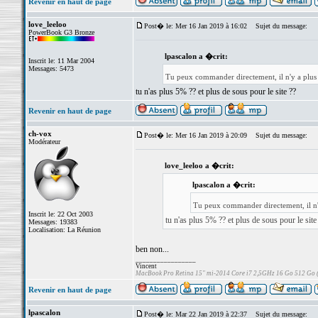
Revenir en haut de page
love_leeloo
Post� le: Mer 16 Jan 2019 à 16:02
Sujet du message:
PowerBook G3 Bronze
lpascalon a �crit:
Inscrit le: 11 Mar 2004
Messages: 5473
Tu peux commander directement, il n'y a plus
tu n'as plus 5% ?? et plus de sous pour le site ??
Revenir en haut de page
ch-vox
Post� le: Mer 16 Jan 2019 à 20:09
Sujet du message:
Modérateur
love_leeloo a �crit:
lpascalon a �crit:
Tu peux commander directement, il n'
Inscrit le: 22 Oct 2003
tu n'as plus 5% ?? et plus de sous pour le site
Messages: 19383
Localisation: La Réunion
ben non...
_________________
Vincent
MacBook Pro Retina 15" mi-2014 Core i7 2,5GHz 16 Go 512 Go
Revenir en haut de page
lpascalon
Post� le: Mar 22 Jan 2019 à 22:37
Sujet du message: