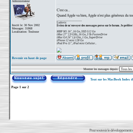
Administrateur
C'est ca...
Quand Apple va bien, Apple n'est plus généreux du tout
_________________
Ludovic
Inscrit le: 30 Nov 2002
Evitez de m'envoyer des messages perso sur le forum. Je préfère 
Messages: 31868
Localisation: Toulouse
MBP M1 16", 16 Go, SSD 512 Go
iMac 27" 2,9 GHz, 16 Go, 3 To FusionDrive
iMac G4 24" 1,6 Ghz, 1 Go, SuperDrive
iPhone 12 mini 128 Go
iPad Pro 11", iPad mini Cellular...
Revenir en haut de page
Montrer les messages depuis:
Tout sur les MacBook Index 
Page
1
sur
2
Pour soutenir le développement du