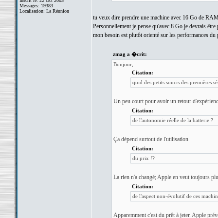
Inscrit le: 22 Oct 2003
Messages: 19383
Localisation: La Réunion
tu veux dire prendre une machine avec 16 Go de RAM ?! a
Personnellement je pense qu'avec 8 Go je devrais être pas
mon besoin est plutôt orienté sur les performances d
zmag a �crit:
Bonjour,
Citation:
quid des petits soucis des premières sé
Un peu court pour avoir un retour d'expérien
Citation:
de l'autonomie réelle de la batterie ?
Ça dépend surtout de l'utilisation
Citation:
du prix !?
La rien n'a changé; Apple en veut toujours plu
Citation:
de l'aspect non-évolutif de ces machine
Apparemment c'est du prêt à jeter. Apple prévo