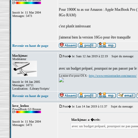
PowerBook G3 Bronze
Pour 1900€ tu as sur Amazon : Apple MacBook Pro (1
Inscrit le: 11 Mar 2004
8Go RAM)
Messages: 5473
c'est plutôt intéressant
j'aimerai bien la version 16Go pour être tranquille
Revenir en haut de page
blackjmac
Post� le: Sam 12 Jan 2019 à 22:19
Sujet du message:
Modérateur
avec un budget préparé, pourquoi ne pas passer par le 
_________________
La mine d'or pour OS X -
http://www.versiontracker.com/macosx/
Inscrit le: 04 Jan 2005
Messages: 16711
Localisation: /Library/Scripts/
Revenir en haut de page
love_leeloo
Post� le: Lun 14 Jan 2019 à 11:37
Sujet du message:
PowerBook G3 Bronze
blackjmac a �crit:
Inscrit le: 11 Mar 2004
Messages: 5473
avec un budget préparé, pourquoi ne pas passe