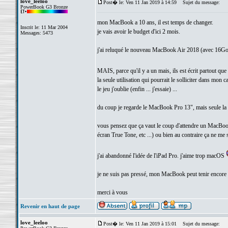
love_leeloo
Post� le: Ven 11 Jan 2019 à 14:59
Sujet du message:
PowerBook G3 Bronze
mon MacBook a 10 ans, il est temps de changer.
Inscrit le: 11 Mar 2004
je vais avoir le budget d'ici 2 mois.
Messages: 5473
j'ai reluqué le nouveau MacBook Air 2018 (avec 16Go 
MAIS, parce qu'il y a un mais, ils est écrit partout q
la seule utilisation qui pourrait le solliciter dans mo
le jeu j'oublie (enfin ... j'essaie) ...
du coup je regarde le MacBook Pro 13", mais seule la 
vous pensez que ça vaut le coup d'attendre un MacBook
écran True Tone, etc ...) ou bien au contraire ça ne me 
j'ai abandonné l'idée de l'iPad Pro. j'aime trop macOS
je ne suis pas pressé, mon MacBook peut tenir encore
merci à vous
Revenir en haut de page
love_leeloo
Post� le: Ven 11 Jan 2019 à 15:01
Sujet du message: