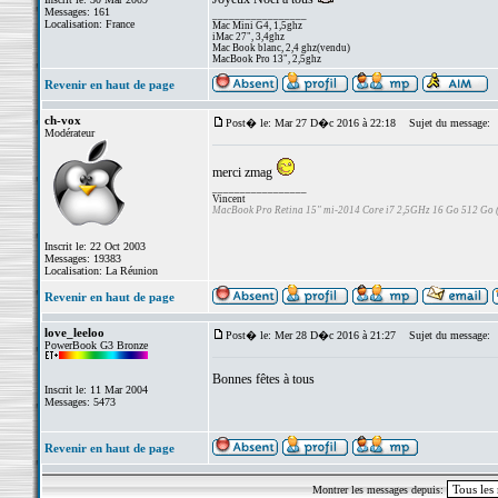
Messages: 161
_________________
Localisation: France
Mac Mini G4, 1,5ghz
iMac 27", 3,4ghz
Mac Book blanc, 2,4 ghz(vendu)
MacBook Pro 13", 2,5ghz
Revenir en haut de page
ch-vox
Post� le: Mar 27 D�c 2016 à 22:18
Sujet du message:
Modérateur
merci zmag
_________________
Vincent
MacBook Pro Retina 15" mi-2014 Core i7 2,5GHz 16 Go 512 Go
Inscrit le: 22 Oct 2003
Messages: 19383
Localisation: La Réunion
Revenir en haut de page
love_leeloo
Post� le: Mer 28 D�c 2016 à 21:27
Sujet du message:
PowerBook G3 Bronze
Bonnes fêtes à tous
Inscrit le: 11 Mar 2004
Messages: 5473
Revenir en haut de page
Montrer les messages depuis: