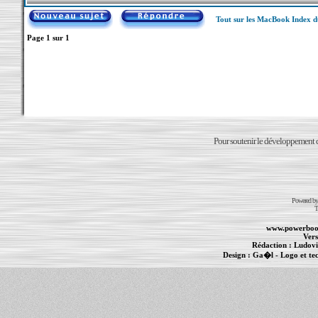
Tout sur les MacBook Index 
Page
1
sur
1
Pour soutenir le développement du
Powered b
T
www.powerboo
Vers
Rédaction :
Ludovi
Design :
Ga�l
- Logo et te
Informations :
PowerBook
-
MacBook Pro
-
i