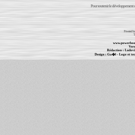
Pour soutenir le développement du
Powered b
T
www.powerboo
Vers
Rédaction :
Ludovi
Design :
Ga�l
- Logo et te
Informations :
PowerBook
-
MacBook Pro
-
i