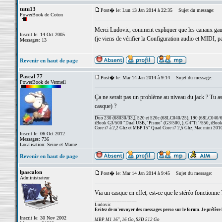
tutu13
Post� le: Lun 13 Jan 2014 à 22:35
Sujet du message:
PowerBook de Coton
Merci Ludovic, comment expliquer que les canaux gauch
Inscrit le: 14 Oct 2005
(je viens de vérifier la Configuration audio et MIDI, p
Messages: 13
Revenir en haut de page
Pascal 77
Post� le: Mar 14 Jan 2014 à 9:14
Sujet du message:
PowerBook de Vermeil
Ça ne serait pas un problème au niveau du jack ? Tu as 
casque) ?
_________________
Duo 230 (68030/33,), 520 et 520c (68LC040/25), 190 (68LC040/66/
iBook G3/500 "Dual USB, "Pismo" (G3/500, ), G4"Ti"/550, iBook
Core i7 à 2,2 Ghz et MBP 15" Quad Core i7 2,5 Ghz, Mac mini 201
Inscrit le: 06 Oct 2012
Messages: 736
Localisation: Seine et Marne
Revenir en haut de page
lpascalon
Post� le: Mar 14 Jan 2014 à 9:45
Sujet du message:
Administrateur
Via un casque en effet, est-ce que le stéréo fonctionne 
_________________
Ludovic
Evitez de m'envoyer des messages perso sur le forum. Je préfère 
Inscrit le: 30 Nov 2002
MBP M1 16", 16 Go, SSD 512 Go