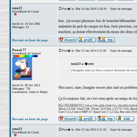
tutu13
Post� le: Mar 14 Jan 2014 à 20:34
Sujet du message:
PowerBook de Coton
ben.. j'ai essayé plusieurs fois de brancher/débrancher 
Inscrit le: 14 Oct 2005
maintient du jack du casque est bon, forte pression, co
Messages: 13
touchent, ça donne effectivement du mono des deux côt
Revenir en haut de page
Pascal 77
Post� le: Mer 15 Jan 2014 à 11:02
Sujet du message:
PowerBook de Vermeil
tutu13 a �crit:
j'imagine mal un faux contact donnant du mono
Inscrit le: 06 Oct 2012
Moi aussi, mais j'imagine encore plus mal un problème l
Messages: 736
Localisation: Seine et Marne
Ça l'a toujours fait, où c'est venu après un temps de 
_________________
Duo 230 (68030/33,), 520 et 520c (68LC040/25), 190 (68LC040/66/
iBook G3/500 "Dual USB, "Pismo" (G3/500, ), G4"Ti"/550, iBook
Core i7 à 2,2 Ghz et MBP 15" Quad Core i7 2,5 Ghz, Mac mini 201
Revenir en haut de page
tutu13
Post� le: Mer 15 Jan 2014 à 11:55
Sujet du message:
PowerBook de Coton