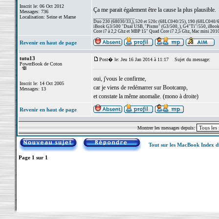
Inscrit le: 06 Oct 2012
Ça me parait également être la cause la plus plausible.
Messages: 736
Localisation: Seine et Marne
_________________
Duo 230 (68030/33,), 520 et 520c (68LC040/25), 190 (68LC040/66/
iBook G3/500 "Dual USB, "Pismo" (G3/500, ), G4"Ti"/550, iBook
Core i7 à 2,2 Ghz et MBP 15" Quad Core i7 2,5 Ghz, Mac mini 201
Revenir en haut de page
tutu13
Post� le: Jeu 16 Jan 2014 à 11:17
Sujet du message:
PowerBook de Coton
oui, j'vous le confirme,
Inscrit le: 14 Oct 2005
car je viens de redémarrer sur Bootcamp,
Messages: 13
et constate la même anomalie. (mono à droite)
Revenir en haut de page
Montrer les messages depuis:
Tout sur les MacBook Index 
Page
1
sur
1