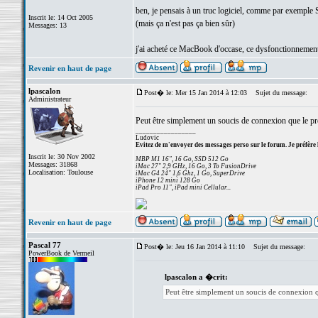
ben, je pensais à un truc logiciel, comme par exemple 
Inscrit le: 14 Oct 2005
(mais ça n'est pas ça bien sûr)
Messages: 13
j'ai acheté ce MacBook d'occase, ce dysfonctionnement 
Revenir en haut de page
lpascalon
Post� le: Mer 15 Jan 2014 à 12:03
Sujet du message:
Administrateur
Peut être simplement un soucis de connexion que le préc
_________________
Ludovic
Evitez de m'envoyer des messages perso sur le forum. Je préfère 
Inscrit le: 30 Nov 2002
MBP M1 16", 16 Go, SSD 512 Go
Messages: 31868
iMac 27" 2,9 GHz, 16 Go, 3 To FusionDrive
Localisation: Toulouse
iMac G4 24" 1,6 Ghz, 1 Go, SuperDrive
iPhone 12 mini 128 Go
iPad Pro 11", iPad mini Cellular...
Revenir en haut de page
Pascal 77
Post� le: Jeu 16 Jan 2014 à 11:10
Sujet du message:
PowerBook de Vermeil
lpascalon a �crit:
Peut être simplement un soucis de connexion que