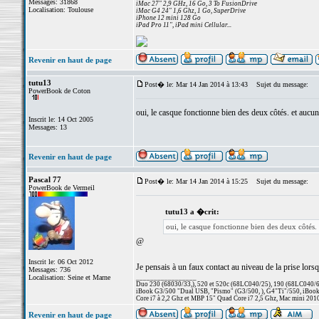
Messages: 31868
iMac 27" 2,9 GHz, 16 Go, 3 To FusionDrive
Localisation: Toulouse
iMac G4 24" 1,6 Ghz, 1 Go, SuperDrive
iPhone 12 mini 128 Go
iPad Pro 11", iPad mini Cellular...
Revenir en haut de page
tutu13
Post� le: Mar 14 Jan 2014 à 13:43
Sujet du message:
PowerBook de Coton
oui, le casque fonctionne bien des deux côtés. et aucun
Inscrit le: 14 Oct 2005
Messages: 13
Revenir en haut de page
Pascal 77
Post� le: Mar 14 Jan 2014 à 15:25
Sujet du message:
PowerBook de Vermeil
tutu13 a �crit:
oui, le casque fonctionne bien des deux côtés. 
@
Inscrit le: 06 Oct 2012
Je pensais à un faux contact au niveau de la prise lorsqu
Messages: 736
Localisation: Seine et Marne
_________________
Duo 230 (68030/33,), 520 et 520c (68LC040/25), 190 (68LC040/66/
iBook G3/500 "Dual USB, "Pismo" (G3/500, ), G4"Ti"/550, iBook
Core i7 à 2,2 Ghz et MBP 15" Quad Core i7 2,5 Ghz, Mac mini 201
Revenir en haut de page