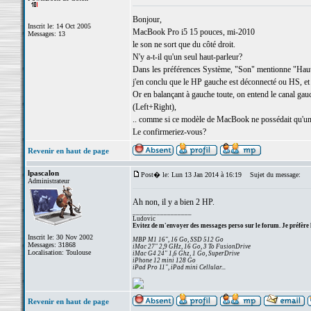
Bonjour,
Inscrit le: 14 Oct 2005
MacBook Pro i5 15 pouces, mi-2010
Messages: 13
le son ne sort que du côté droit.
N'y a-t-il qu'un seul haut-parleur?
Dans les préférences Système, "Son" mentionne "Hauts-
j'en conclu que le HP gauche est déconnecté ou HS, et q
Or en balançant à gauche toute, on entend le canal gauch
(Left+Right),
.. comme si ce modèle de MacBook ne possédait qu'un
Le confirmeriez-vous?
Revenir en haut de page
lpascalon
Post� le: Lun 13 Jan 2014 à 16:19
Sujet du message:
Administrateur
Ah non, il y a bien 2 HP.
_________________
Ludovic
Evitez de m'envoyer des messages perso sur le forum. Je préfère 
Inscrit le: 30 Nov 2002
MBP M1 16", 16 Go, SSD 512 Go
Messages: 31868
iMac 27" 2,9 GHz, 16 Go, 3 To FusionDrive
Localisation: Toulouse
iMac G4 24" 1,6 Ghz, 1 Go, SuperDrive
iPhone 12 mini 128 Go
iPad Pro 11", iPad mini Cellular...
Revenir en haut de page