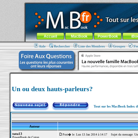
MacBook-fr.com : 100% Apple... 100% nomade !
Aller au contenu
-
Aller au menu général
-
Aller au menu de la
Menu général
Accueil
MacBook
PowerBook
iBo
Aide
Rechercher
Liste des Membres
Groupes
S'e
Un ou deux hauts-parleurs?
Tout sur les MacBook Index 
Auteur
tutu13
Post� le: Lun 13 Jan 2014 à 14:17
Sujet du message: Un o
PowerBook de Coton