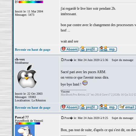
j'ai regardé le live hier soir pendant 2h.
Inscrit le: 11 Mar 2004
intéressant.
Messages: 5473
bon par contre avec le changement des processeurs ve
bref ...
wait and see
Revenir en haut de page
ch-vox
Post� le: Mer 24 Juin 2020 à 5:36
Sujet du message:
Modérateur
Sacré pari avec les puces ARM.
on verra ce que l'avenir nous dira.
bye bye Intel !
_________________
Vincent
Inscrit le: 22 Oct 2003
MacBook Pro Retina 15" mi-2014 Core i7 2,5GHz 16 Go 512 
Messages: 19383
Localisation: La Réunion
Revenir en haut de page
Pascal 77
Post� le: Mer 24 Juin 2020 à 9:25
Sujet du message:
PowerBook de Vermeil
Bon, pas tout de suite, d'après ce qui s'est dit, on 
_________________