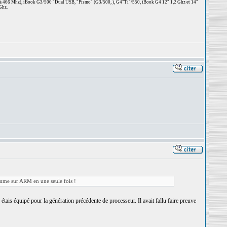
 à 466 Mhz), iBook G3/500 "Dual USB, "Pismo" (G3/500, ), G4"Ti"/550, iBook G4 12" 1,2 Ghz et 14"
Ghz.
gamme sur ARM en une seule fois !
is équipé pour la génération précédente de processeur. Il avait fallu faire preuve