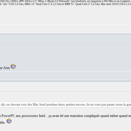
66/33), 1400cs (PPC 603e à 117 Mhz), 3 iBook G3"Palourde" (un blueberry, un tangerine à 300 Mhz et un Graphite
 "alu" C2D 2,4 Ghz, MBA 13" Dual Core i7 à 2,2 Ghz et MBP 15" Quad Core i7 2,5 Ghz, Mac mini 2010 C2D à 2,4 
seur Arm
est dit, on devrait voir des Mac Intel pendant deux années encore, ils ne vont pas passer toute la 
owerPC aux processeurs Intel... ça avait été une transition compliquée quand même quand tu éta
tête.