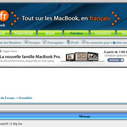
ade !
général
-
Aller au menu de la rubrique
ook
PowerBook
iBook
Forums
Annonces
Do
ste des Membres
Groupes
S'enregistrer
Profil
Se connecter pour v�rifier se
x du Forum
->
Actualités
Message
 macOS 11 Big Sur