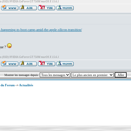
Go (SSD) NVIDIA GeForce GT 750M macOS X 15.6.1
-happening-to-boot-camp-amid-the-apple-silicon-transition/
que ?
Go (SSD) NVIDIA GeForce GT 750M macOS X 15.6.1
Montrer les messages depuis:
x du Forum
->
Actualités