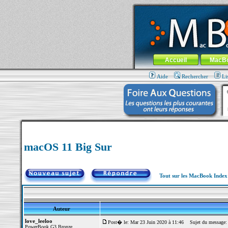
MacBook-fr.com : 100% Apple... 100% nom
Aller au contenu
-
Aller au menu 
Menu général
Accueil
MacB
Aide
Rechercher
Li
macOS 11 Big Sur
Tout sur les MacBook Inde
Auteur
love_leeloo
Post� le: Mar 23 Juin 2020 à 11:46
Sujet du message:
PowerBook G3 Bronze