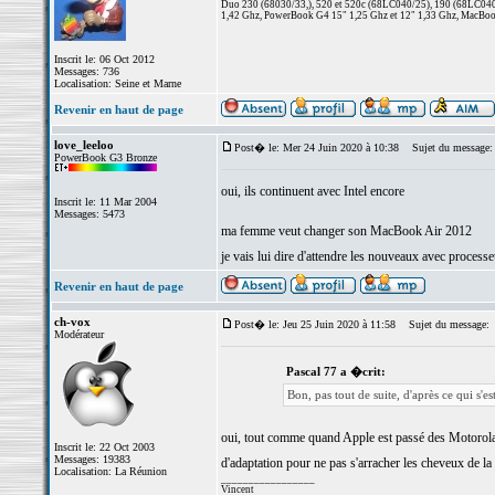
Duo 230 (68030/33,), 520 et 520c (68LC040/25), 190 (68LC040/
1,42 Ghz, PowerBook G4 15" 1,25 Ghz et 12" 1,33 Ghz, MacBook
Inscrit le: 06 Oct 2012
Messages: 736
Localisation: Seine et Marne
Revenir en haut de page
love_leeloo
Post� le: Mer 24 Juin 2020 à 10:38
Sujet du message:
PowerBook G3 Bronze
oui, ils continuent avec Intel encore
Inscrit le: 11 Mar 2004
Messages: 5473
ma femme veut changer son MacBook Air 2012
je vais lui dire d'attendre les nouveaux avec proces
Revenir en haut de page
ch-vox
Post� le: Jeu 25 Juin 2020 à 11:58
Sujet du message:
Modérateur
Pascal 77 a �crit:
Bon, pas tout de suite, d'après ce qui s'
oui, tout comme quand Apple est passé des Motorola P
Inscrit le: 22 Oct 2003
Messages: 19383
d'adaptation pour ne pas s'arracher les cheveux de la 
Localisation: La Réunion
_________________
Vincent