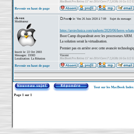
MacBook Pro Retina 15" mi-2014 Core i7 2,5GHz 16 Go 512 
Revenir en haut de page
ch-vox
Post� le: Ven 26 Juin 2020 à 7:09
Sujet du message:
Modérateur
https://arstechnica.com/gadgets/2020/06/heres-whats
Boot Camp disparaîtrait avec les processeurs ARM.
La solution serait la virtualisation.
Premier pas en arrière avec cette avancée technologi
Inscrit le: 22 Oct 2003
_________________
Messages: 19383
Vincent
Localisation: La Réunion
MacBook Pro Retina 15" mi-2014 Core i7 2,5GHz 16 Go 512 
Revenir en haut de page
Tout sur les MacBook Inde
Page
1
sur
1