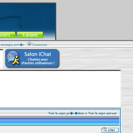
ssiers
À propos
s messages priv�s
Connexion
Voir le sujet pr�c�dent
::
Voir le sujet suivant