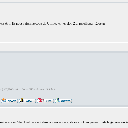
rs Arm ils nous refont le coup du Unified en version 2.0, pareil pour Rosetta.
Go (SSD) NVIDIA GeForce GT 750M macOS X 15.6.1
devrait voir des Mac Intel pendant deux années encore, ils ne vont pas passer toute la gamme sur