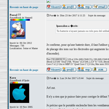
Revenir en haut de page
Pascal 77
Post� le: Dim 23 Avr 2017 à 11:25
Sujet du message:
PowerBook de Vermeil
lpascalon a �crit:
Ta batterie n'ayant jamais ou très peu été utilisé
Inscrit le: 06 Oct 2012
Je confirme, pour qu'une batterie dure, il faut l'utilis
Messages: 736
Localisation: Seine et Marne
de placage des ions sur les électrodes qui augmente la ré
d'incendie).
_________________
Duo 230 (68030/33,), 520 et 520c (68LC040/25), 190 (68LC040/66/
iBook G3/500 "Dual USB, "Pismo" (G3/500, ), G4"Ti"/550, iBook
Core i7 à 2,2 Ghz et MBP 15" Quad Core i7 2,5 Ghz, Mac mini 201
Revenir en haut de page
Kara
Post� le: Lun 24 Avr 2017 à 9:44
Sujet du message:
PowerBook d'Opale
Arf zut.
Il n'y a rien que je puisse faire pour corriger le défaut ?
Je précise que le portable enclenche bien les ventilateu
Inscrit le: 10 Nov 2005