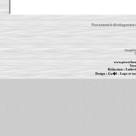
Pour soutenir le développement du
Powered b
T
www.powerboo
Vers
Rédaction :
Ludovi
Design :
Ga�l
- Logo et te
Informations :
PowerBook
-
MacBook Pro
-
i