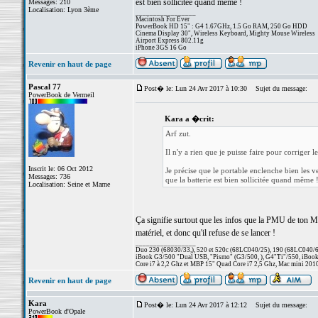
est bien sollicitée quand même !
Messages: 210
Localisation: Lyon 3ème
_________________
Macintosh For Ever
PowerBook HD 15" : G4 1.67GHz, 1.5 Go RAM, 250 Go HDD
Cinema Display 30", Wireless Keyboard, Mighty Mouse Wireless
Airport Express 802.11g
iPhone 3GS 16 Go
Revenir en haut de page
Pascal 77
Post� le: Lun 24 Avr 2017 à 10:30
Sujet du message:
PowerBook de Vermeil
Kara a �crit:
Arf zut.
Il n'y a rien que je puisse faire pour corriger l
Inscrit le: 06 Oct 2012
Je précise que le portable enclenche bien les ve
Messages: 736
que la batterie est bien sollicitée quand même 
Localisation: Seine et Marne
Ça signifie surtout que les infos que la PMU de ton Mac
matériel, et donc qu'il refuse de se lancer !
_________________
Duo 230 (68030/33,), 520 et 520c (68LC040/25), 190 (68LC040/66/
iBook G3/500 "Dual USB, "Pismo" (G3/500, ), G4"Ti"/550, iBook
Core i7 à 2,2 Ghz et MBP 15" Quad Core i7 2,5 Ghz, Mac mini 201
Revenir en haut de page
Kara
Post� le: Lun 24 Avr 2017 à 12:12
Sujet du message:
PowerBook d'Opale