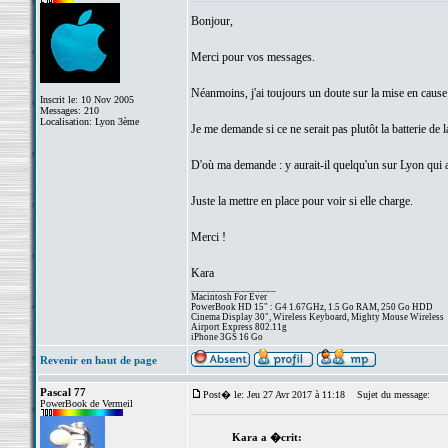
Bonjour,
Merci pour vos messages.
Néanmoins, j'ai toujours un doute sur la mise en cause d
Inscrit le: 10 Nov 2005
Messages: 210
Localisation: Lyon 3ème
Je me demande si ce ne serait pas plutôt la batterie de
D'où ma demande : y aurait-il quelqu'un sur Lyon qui a
Juste la mettre en place pour voir si elle charge.
Merci !
Kara
_________________
Macintosh For Ever
PowerBook HD 15" : G4 1.67GHz, 1.5 Go RAM, 250 Go HDD
Cinema Display 30", Wireless Keyboard, Mighty Mouse Wireless
Airport Express 802.11g
iPhone 3GS 16 Go
Revenir en haut de page
Pascal 77
Post� le: Jeu 27 Avr 2017 à 11:18
Sujet du message:
PowerBook de Vermeil
Kara a �crit: