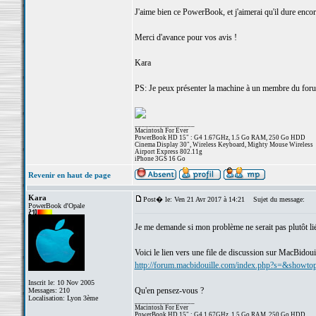
J'aime bien ce PowerBook, et j'aimerai qu'il dure encor
Merci d'avance pour vos avis !
Kara
PS: Je peux présenter la machine à un membre du forum
_________________
Macintosh For Ever
PowerBook HD 15" : G4 1.67GHz, 1.5 Go RAM, 250 Go HDD
Cinema Display 30", Wireless Keyboard, Mighty Mouse Wireless
Airport Express 802.11g
iPhone 3GS 16 Go
Revenir en haut de page
Kara
Post� le: Ven 21 Avr 2017 à 14:21
Sujet du message:
PowerBook d'Opale
Je me demande si mon problème ne serait pas plutôt lié
Voici le lien vers une file de discussion sur MacBidouil
http://forum.macbidouille.com/index.php?s=&show
Inscrit le: 10 Nov 2005
Qu'en pensez-vous ?
Messages: 210
Localisation: Lyon 3ème
_________________
Macintosh For Ever
PowerBook HD 15" : G4 1.67GHz, 1.5 Go RAM, 250 Go HDD