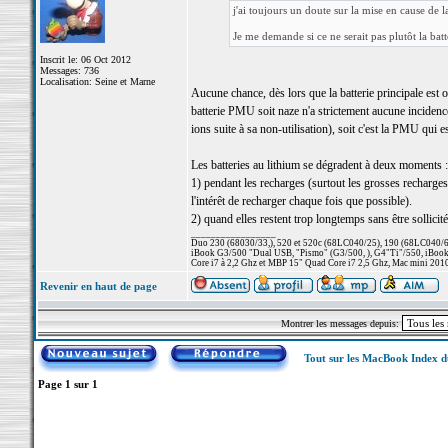
j'ai toujours un doute sur la mise en cause de la
Je me demande si ce ne serait pas plutôt la bat
Inscrit le: 06 Oct 2012
Messages: 736
Localisation: Seine et Marne
Aucune chance, dès lors que la batterie principale est o
batterie PMU soit naze n'a strictement aucune incidence
ions suite à sa non-utilisation), soit c'est la PMU qui es
Les batteries au lithium se dégradent à deux moments :
1) pendant les recharges (surtout les grosses recharg
l'intérêt de recharger chaque fois que possible).
2) quand elles restent trop longtemps sans être sollicité
_________________
Duo 230 (68030/33,), 520 et 520c (68LC040/25), 190 (68LC040/66/
iBook G3/500 "Dual USB, "Pismo" (G3/500, ), G4"Ti"/550, iBook
Core i7 à 2,2 Ghz et MBP 15" Quad Core i7 2,5 Ghz, Mac mini 201
Revenir en haut de page
Montrer les messages depuis:
Tout sur les MacBook Index 
Page
1
sur
1