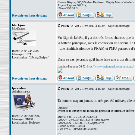
Cinema Display 30", Wireless Keyboard, Mighty Mouse Wireless
Airport Express 802.11g
iPhone 3GS 16 Go
Revenir en haut de page
blackjmac
Post� le: Ven 21 Avr 2017 à 15:39
Sujet du message:
Modérateur
Vu l'âge de la bête, il y a des très fortes chances que 
la batterie principale, sans la connexion au secteur. L
- une réinitialisation de la PRAM et PMU permetra d'ac
Inscrit le: 04 Jan 2005
Messages: 16711
Localisation: /Library/Scripts/
Dans ce cas, je crains qu'il faille faire une croix défini
_________________
La mine d'or pour OS X -
http://www.versiontracker.com/macosx/
Revenir en haut de page
lpascalon
Post� le: Ven 21 Avr 2017 à 16:30
Sujet du message:
Administrateur
Ta batterie n'ayant jamais ou très peu été utilisée, elle e
_________________
Ludovic
Evitez de m'envoyer des messages perso sur le forum. Je préfère 
Inscrit le: 30 Nov 2002
MBP M1 16", 16 Go, SSD 512 Go
Messages: 31868
iMac 27" 2,9 GHz, 16 Go, 3 To FusionDrive
Localisation: Toulouse
iMac G4 24" 1,6 Ghz, 1 Go, SuperDrive
iPhone 12 mini 128 Go
iPad Pro 11", iPad mini Cellular...