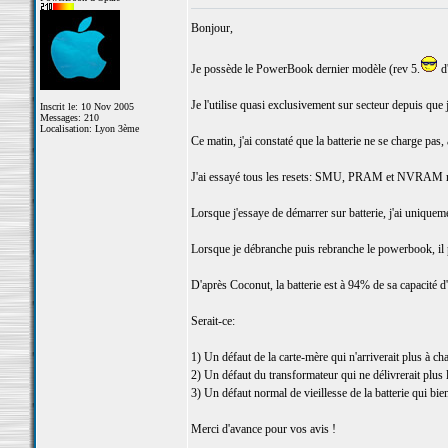
Bonjour,
Je possède le PowerBook dernier modèle (rev 5.
d'
Je l'utilise quasi exclusivement sur secteur depuis que je
Inscrit le: 10 Nov 2005
Messages: 210
Localisation: Lyon 3ème
Ce matin, j'ai constaté que la batterie ne se charge pas,
J'ai essayé tous les resets: SMU, PRAM et NVRAM rie
Lorsque j'essaye de démarrer sur batterie, j'ai uniqueme
Lorsque je débranche puis rebranche le powerbook, il pe
D'après Coconut, la batterie est à 94% de sa capacité d
Serait-ce:
1) Un défaut de la carte-mère qui n'arriverait plus à ch
2) Un défaut du transformateur qui ne délivrerait plus 
3) Un défaut normal de vieillesse de la batterie qui bie
Merci d'avance pour vos avis !