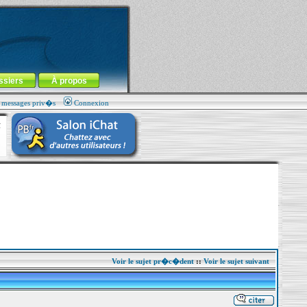
ssiers
À propos
s messages priv�s
Connexion
Voir le sujet pr�c�dent
::
Voir le sujet suivant