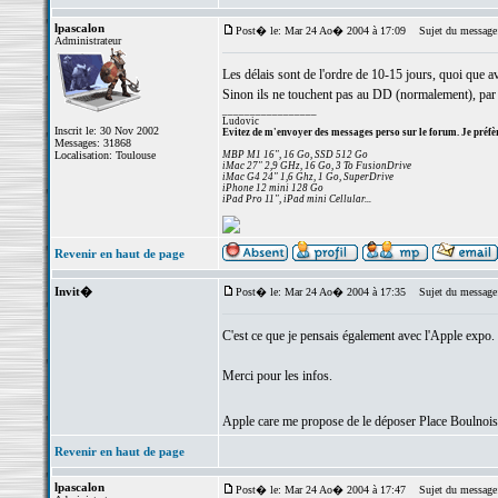
lpascalon
Post� le: Mar 24 Ao� 2004 à 17:09
Sujet du message
Administrateur
Les délais sont de l'ordre de 10-15 jours, quoi que a
Sinon ils ne touchent pas au DD (normalement), par 
_________________
Ludovic
Inscrit le: 30 Nov 2002
Evitez de m'envoyer des messages perso sur le forum. Je préfèr
Messages: 31868
Localisation: Toulouse
MBP M1 16", 16 Go, SSD 512 Go
iMac 27" 2,9 GHz, 16 Go, 3 To FusionDrive
iMac G4 24" 1,6 Ghz, 1 Go, SuperDrive
iPhone 12 mini 128 Go
iPad Pro 11", iPad mini Cellular...
Revenir en haut de page
Invit�
Post� le: Mar 24 Ao� 2004 à 17:35
Sujet du message
C'est ce que je pensais également avec l'Apple expo.
Merci pour les infos.
Apple care me propose de le déposer Place Boulnois 
Revenir en haut de page
lpascalon
Post� le: Mar 24 Ao� 2004 à 17:47
Sujet du message