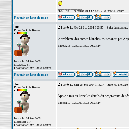
_________________
PB G4 Alu 1Ghz combo 60DD 256+512...et tâches blanches.
Revenir en haut de page
Tiri
Post� le: Mer 22 Sep 2004 à 23:57
Sujet du message:
PowerBook de Basane
le probleme des taches blanches est reconnu par App
_________________
alubook 15" 1,25Ghz/1,5Go OSX.4.10
Inscrit le: 24 Sep 2003
Messages: 314
Localisation: axe Cholet-Nantes
Revenir en haut de page
Tiri
Post� le: Sam 25 Sep 2004 à 15:17
Sujet du message:
PowerBook de Basane
Apple a mis en ligne les détails du programme de rép
_________________
alubook 15" 1,25Ghz/1,5Go OSX.4.10
Inscrit le: 24 Sep 2003
Messages: 314
Localisation: axe Cholet-Nantes