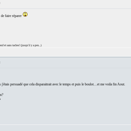
:
 de faire réparer
 et sans taches! (jusqu'il y a peu...)
:
j'étais persuadé que cela disparaitrait avec le temps et puis le boulot....et me voila fin Aout.
on?
?