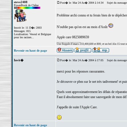
steve2408
Post� le: Mar 24 Ao� 2004 à 14:34
Sujet du message
PowerBook de Chêne
Problème archi connu et tu ferais bien de te dépêcher
N'oublie pas qu'on est au mois d'Août
Inscrit le: 11 D�c 2003
Messages: 815
Localisation: Vesoul et Belgique
Apple care 0825089659
pour les racines...
_________________
Une floppée d'imacs:233,400,600 et 800; et un bel Alu 15 tout neuf
Revenir en haut de page
Invit�
Post� le: Mar 24 Ao� 2004 à 17:05
Sujet du message
merci pour les réponses rassurantes.
Je découvre ce pbm sur le net très tadivement! et puis 
Quels sont approximativement les délais de réparati
Faut il absoluement faire une sauvegarde de mon dd
J'appelle de suite l'Apple Care.
Revenir en haut de page