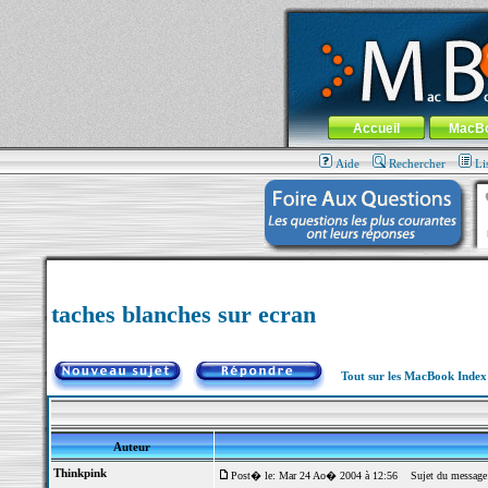
MacBook-fr.com : 100% Apple... 100% nom
Aller au contenu
-
Aller au menu 
Menu général
Accueil
MacB
Aide
Rechercher
Li
taches blanches sur ecran
Tout sur les MacBook Inde
Auteur
Thinkpink
Post� le: Mar 24 Ao� 2004 à 12:56
Sujet du message: 