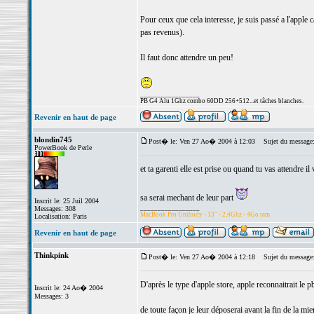
Pour ceux que cela interesse, je suis passé a l'apple c
pas revenus).
Il faut donc attendre un peu!
_________________
PB G4 Alu 1Ghz combo 60DD 256+512...et tâches blanches.
Revenir en haut de page
blondin745
Post� le: Ven 27 Ao� 2004 à 12:03
Sujet du message
PowerBook de Perle
et ta garenti elle est prise ou quand tu vas attendre il 
sa serai mechant de leur part
Inscrit le: 25 Juil 2004
_________________
Messages: 308
MacBook Pro Unibody - 13" - 2,4Ghz - 4Go ram
Localisation: Paris
Revenir en haut de page
Thinkpink
Post� le: Ven 27 Ao� 2004 à 12:18
Sujet du message
D'après le type d'apple store, apple reconnaitrait le 
Inscrit le: 24 Ao� 2004
Messages: 3
de toute façon je leur déposerai avant la fin de la mi