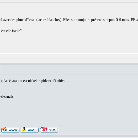
 seul avec des pbms d'écran (taches blanches). Elles sont toujours présentes depuis 5-6 mois. PB 
est elle fiable?
:
, la réparation est nickel, rapide et définitive.
e les mails.