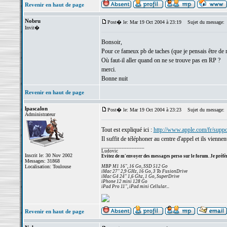
Revenir en haut de page
Nobru
Post� le: Mar 19 Oct 2004 à 23:19
Sujet du message:
Invit�
Bonsoir,
Pour ce fameux pb de taches (que je pensais être de m
Où faut-il aller quand on ne se trouve pas en RP ?
merci.
Bonne nuit
Revenir en haut de page
lpascalon
Post� le: Mar 19 Oct 2004 à 23:23
Sujet du message:
Administrateur
Tout est expliqué ici :
http://www.apple.com/fr/supp
Il suffit de téléphoner au centre d'appel et ils vienne
_________________
Ludovic
Inscrit le: 30 Nov 2002
Evitez de m'envoyer des messages perso sur le forum. Je préfèr
Messages: 31868
Localisation: Toulouse
MBP M1 16", 16 Go, SSD 512 Go
iMac 27" 2,9 GHz, 16 Go, 3 To FusionDrive
iMac G4 24" 1,6 Ghz, 1 Go, SuperDrive
iPhone 12 mini 128 Go
iPad Pro 11", iPad mini Cellular...
Revenir en haut de page