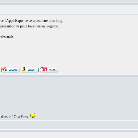
:
vec l'AppleExpo, ce sera peut etre plus long.
précaution tu peux faire une sauvegarde.
e les mails.
:
dans le 17e a Paris.
: