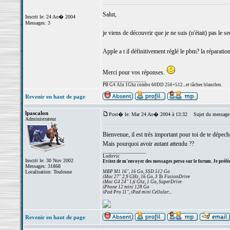
Salut,
Inscrit le: 24 Ao� 2004
Messages: 3
je viens de découvrir que je ne suis (n'était) pas le
Apple a t il définitivement réglé le pbm? la réparation 
Merci pour vos réponses.
_________________
PB G4 Alu 1Ghz combo 60DD 256+512...et tâches blanches.
Revenir en haut de page
lpascalon
Post� le: Mar 24 Ao� 2004 à 13:32
Sujet du message
Administrateur
Bienvenue, il est très important pour toi de te dépecher
Mais pourquoi avoir autant attendu ??
_________________
Ludovic
Inscrit le: 30 Nov 2002
Evitez de m'envoyer des messages perso sur le forum. Je préfèr
Messages: 31868
Localisation: Toulouse
MBP M1 16", 16 Go, SSD 512 Go
iMac 27" 2,9 GHz, 16 Go, 3 To FusionDrive
iMac G4 24" 1,6 Ghz, 1 Go, SuperDrive
iPhone 12 mini 128 Go
iPad Pro 11", iPad mini Cellular...
Revenir en haut de page