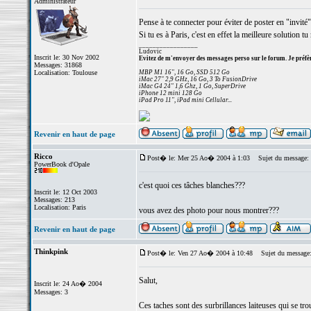
Administrateur
Pense à te connecter pour éviter de poster en "invité".
Si tu es à Paris, c'est en effet la meilleure solution t
_________________
Ludovic
Inscrit le: 30 Nov 2002
Evitez de m'envoyer des messages perso sur le forum. Je préfèr
Messages: 31868
Localisation: Toulouse
MBP M1 16", 16 Go, SSD 512 Go
iMac 27" 2,9 GHz, 16 Go, 3 To FusionDrive
iMac G4 24" 1,6 Ghz, 1 Go, SuperDrive
iPhone 12 mini 128 Go
iPad Pro 11", iPad mini Cellular...
Revenir en haut de page
Ricco
Post� le: Mer 25 Ao� 2004 à 1:03
Sujet du message:
PowerBook d'Opale
c'est quoi ces tâches blanches???
Inscrit le: 12 Oct 2003
Messages: 213
Localisation: Paris
vous avez des photo pour nous montrer???
Revenir en haut de page
Thinkpink
Post� le: Ven 27 Ao� 2004 à 10:48
Sujet du message
Salut,
Inscrit le: 24 Ao� 2004
Messages: 3
Ces taches sont des surbrillances laiteuses qui se tro