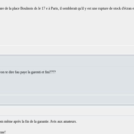
are de la place Boulnois ds le 17 e à Paris, il semblerait qu'il y est une rupture de stock d'écran e
:
von te dire fau paye la garenti et fini????
:
pbm même après la fin de la garantie. Avis aux amateurs.
enne!