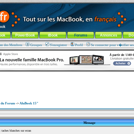
ade !
général
-
Aller au menu de la rubrique
ook
PowerBook
iBook
Forums
Annonces
Do
ste des Membres
Groupes
S'enregistrer
Profil
Se connecter pour v�rifier se
x du Forum
->
AluBook 15"
Message
taches blanches sur ecran