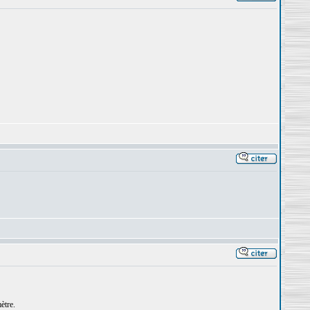
ètre.