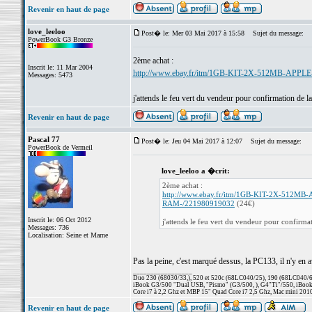
Revenir en haut de page
love_leeloo
Post� le: Mer 03 Mai 2017 à 15:58
Sujet du message:
PowerBook G3 Bronze
2ème achat :
Inscrit le: 11 Mar 2004
http://www.ebay.fr/itm/1GB-KIT-2X-512MB-A
Messages: 5473
j'attends le feu vert du vendeur pour confirmation de la
Revenir en haut de page
Pascal 77
Post� le: Jeu 04 Mai 2017 à 12:07
Sujet du message:
PowerBook de Vermeil
love_leeloo a �crit:
2ème achat :
http://www.ebay.fr/itm/1GB-KIT-2X-51
RAM-/221980919032
(24€)
Inscrit le: 06 Oct 2012
j'attends le feu vert du vendeur pour confirmat
Messages: 736
Localisation: Seine et Marne
Pas la peine, c'est marqué dessus, la PC133, il n'y en a
_________________
Duo 230 (68030/33,), 520 et 520c (68LC040/25), 190 (68LC040/66/
iBook G3/500 "Dual USB, "Pismo" (G3/500, ), G4"Ti"/550, iBook
Core i7 à 2,2 Ghz et MBP 15" Quad Core i7 2,5 Ghz, Mac mini 201
Revenir en haut de page