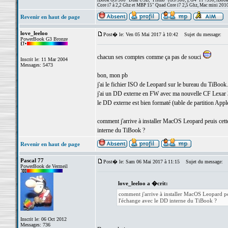
iBook G3/500 "Dual USB, "Pismo" (G3/500, ), G4"Ti"/550, iBook
Core i7 à 2,2 Ghz et MBP 15" Quad Core i7 2,5 Ghz, Mac mini 201
Revenir en haut de page
love_leeloo
Post� le: Ven 05 Mai 2017 à 10:42
Sujet du message:
PowerBook G3 Bronze
chacun ses comptes comme ça pas de souci
Inscrit le: 11 Mar 2004
Messages: 5473
bon, mon pb
j'ai le fichier ISO de Leopard sur le bureau du TiBook.
j'ai un DD externe en FW avec ma nouvelle CF Lexar 
le DD externe est bien formaté (table de partition App
comment j'arrive à installer MacOS Leopard peuis cett
interne du TiBook ?
Revenir en haut de page
Pascal 77
Post� le: Sam 06 Mai 2017 à 11:15
Sujet du message:
PowerBook de Vermeil
love_leeloo a �crit:
comment j'arrive à installer MacOS Leopard pe
l'échange avec le DD interne du TiBook ?
Inscrit le: 06 Oct 2012
Messages: 736