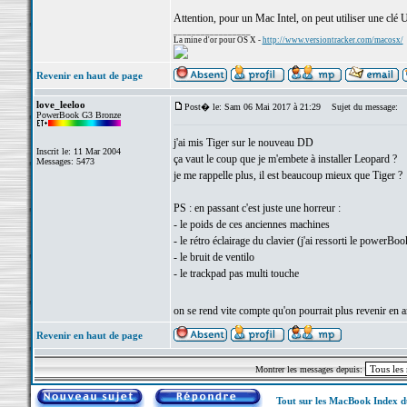
Attention, pour un Mac Intel, on peut utiliser une cl
_________________
La mine d'or pour OS X -
http://www.versiontracker.com/macosx/
Revenir en haut de page
love_leeloo
Post� le: Sam 06 Mai 2017 à 21:29
Sujet du message:
PowerBook G3 Bronze
j'ai mis Tiger sur le nouveau DD
Inscrit le: 11 Mar 2004
ça vaut le coup que je m'embete à installer Leopard ?
Messages: 5473
je me rappelle plus, il est beaucoup mieux que Tiger ?
PS : en passant c'est juste une horreur :
- le poids de ces anciennes machines
- le rétro éclairage du clavier (j'ai ressorti le powerBo
- le bruit de ventilo
- le trackpad pas multi touche
on se rend vite compte qu'on pourrait plus revenir en a
Revenir en haut de page
Montrer les messages depuis:
Tout sur les MacBook Index 