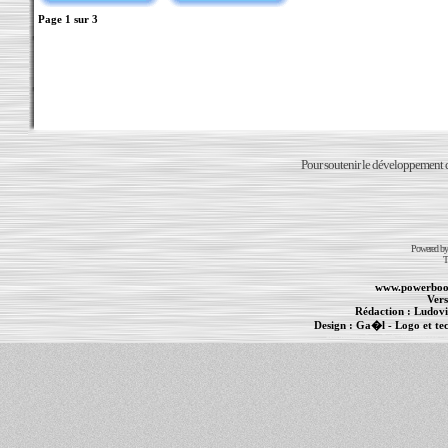
Page
1
sur
3
Pour soutenir le développement du
Powered b
T
www.powerboo
Vers
Rédaction :
Ludovi
Design :
Ga�l
- Logo et te
Informations :
PowerBook
-
MacBook Pro
-
i