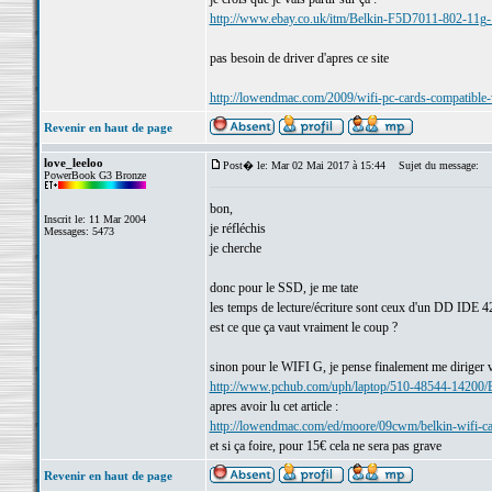
http://www.ebay.co.uk/itm/Belkin-F5D7011-802-
pas besoin de driver d'apres ce site
http://lowendmac.com/2009/wifi-pc-cards-compatible-
Revenir en haut de page
love_leeloo
Post� le: Mar 02 Mai 2017 à 15:44
Sujet du message:
PowerBook G3 Bronze
bon,
Inscrit le: 11 Mar 2004
je réfléchis
Messages: 5473
je cherche
donc pour le SSD, je me tate
les temps de lecture/écriture sont ceux d'un DD IDE 
est ce que ça vaut vraiment le coup ?
sinon pour le WIFI G, je pense finalement me diriger v
http://www.pchub.com/uph/laptop/510-48544-14200
apres avoir lu cet article :
http://lowendmac.com/ed/moore/09cwm/belkin-wifi-c
et si ça foire, pour 15€ cela ne sera pas grave
Revenir en haut de page