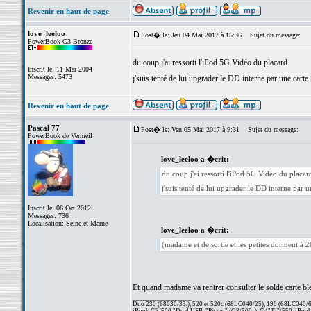
Revenir en haut de page
love_leeloo
Post� le: Jeu 04 Mai 2017 à 15:36
Sujet du message:
PowerBook G3 Bronze
du coup j'ai ressorti l'iPod 5G Vidéo du placard
Inscrit le: 11 Mar 2004
Messages: 5473
j'suis tenté de lui upgrader le DD interne par une cart
Revenir en haut de page
Pascal 77
Post� le: Ven 05 Mai 2017 à 9:31
Sujet du message:
PowerBook de Vermeil
love_leeloo a �crit:
du coup j'ai ressorti l'iPod 5G Vidéo du placar
j'suis tenté de lui upgrader le DD interne par 
Inscrit le: 06 Oct 2012
Messages: 736
Localisation: Seine et Marne
love_leeloo a �crit:
(madame et de sortie et les petites dorment à 
Et quand madame va rentrer consulter le solde carte bl
_________________
Duo 230 (68030/33,), 520 et 520c (68LC040/25), 190 (68LC040/66/