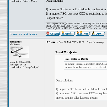
Deux solutions :
Localisation: Seine et Marne
1) tu graves l'ISO (sur un DVD double couche), et tu 
2) tu montes l'ISO, puis avec CCC ou équivalent, tu le c
Leopard dessus.
_________________
Duo 230 (68030/33,), 520 et 520c (68LC040/25), 190 (68LC040/66/
iBook G3/500 "Dual USB, "Pismo" (G3/500, ), G4"Ti"/550, iBook
Core i7 à 2,2 Ghz et MBP 15" Quad Core i7 2,5 Ghz, Mac mini 201
Revenir en haut de page
blackjmac
Post� le: Sam 06 Mai 2017 à 12:02
Sujet du message:
Modérateur
Pascal 77 a �crit:
love_leeloo a �crit:
Inscrit le: 04 Jan 2005
comment j'arrive à installer MacOS Le
Messages: 16711
ensuite faire l'échange avec le DD in
Localisation: /Library/Scripts/
Deux solutions :
1) tu graves l'ISO (sur un DVD double couche
2) tu montes l'ISO, puis avec CCC ou équivale
interne, et tu installes Leopard dessus.