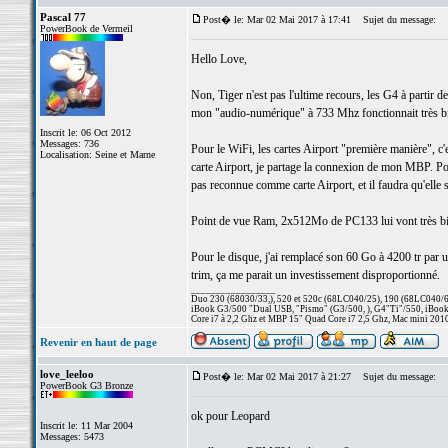
Pascal 77
Post� le: Mar 02 Mai 2017 à 17:41
Sujet du message:
PowerBook de Vermeil
Hello Love,
Non, Tiger n'est pas l'ultime recours, les G4 à partir
mon "audio-numérique" à 733 Mhz fonctionnait très b
Inscrit le: 06 Oct 2012
Messages: 736
Pour le WiFi, les cartes Airport "première manière", c
Localisation: Seine et Marne
carte Airport, je partage la connexion de mon MBP. Pour 
pas reconnue comme carte Airport, et il faudra qu'elle
Point de vue Ram, 2x512Mo de PC133 lui vont très bi
Pour le disque, j'ai remplacé son 60 Go à 4200 tr par 
trim, ça me parait un investissement disproportionné.
_________________
Duo 230 (68030/33,), 520 et 520c (68LC040/25), 190 (68LC040/66/
iBook G3/500 "Dual USB, "Pismo" (G3/500, ), G4"Ti"/550, iBook
Core i7 à 2,2 Ghz et MBP 15" Quad Core i7 2,5 Ghz, Mac mini 201
Revenir en haut de page
love_leeloo
Post� le: Mar 02 Mai 2017 à 21:27
Sujet du message:
PowerBook G3 Bronze
ok pour Leopard
Inscrit le: 11 Mar 2004
Messages: 5473