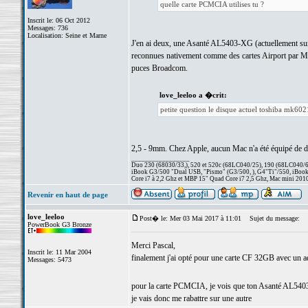
quelle carte PCMCIA utilises tu ?
Inscrit le: 06 Oct 2012
Messages: 736
Localisation: Seine et Marne
J'en ai deux, une Asanté AL5403-XG (actuellement su
reconnues nativement comme des cartes Airport par Mac O
puces Broadcom.
love_leeloo a �crit:
petite question le disque actuel toshiba mk6021
2,5 - 9mm. Chez Apple, aucun Mac n'a été équipé de dis
_________________
Duo 230 (68030/33,), 520 et 520c (68LC040/25), 190 (68LC040/66/
iBook G3/500 "Dual USB, "Pismo" (G3/500, ), G4"Ti"/550, iBook
Core i7 à 2,2 Ghz et MBP 15" Quad Core i7 2,5 Ghz, Mac mini 201
Revenir en haut de page
love_leeloo
Post� le: Mer 03 Mai 2017 à 11:01
Sujet du message:
PowerBook G3 Bronze
Merci Pascal,
Inscrit le: 11 Mar 2004
finalement j'ai opté pour une carte CF 32GB avec un 
Messages: 5473
pour la carte PCMCIA, je vois que ton Asanté AL5403
je vais donc me rabattre sur une autre