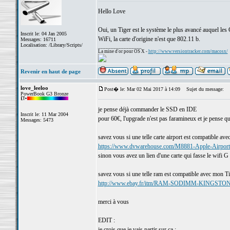
Hello Love
Oui, un Tiger est le système le plus avancé auquel les 
Inscrit le: 04 Jan 2005
WiFi, la carte d'origine n'est que 802.11 b.
Messages: 16711
Localisation: /Library/Scripts/
_________________
La mine d'or pour OS X -
http://www.versiontracker.com/macosx/
Revenir en haut de page
love_leeloo
Post� le: Mar 02 Mai 2017 à 14:09
Sujet du message:
PowerBook G3 Bronze
je pense déjà commander le SSD en IDE
Inscrit le: 11 Mar 2004
pour 60€, l'upgrade n'est pas faramineux et je pense qu
Messages: 5473
savez vous si une telle carte airport est compatible a
https://www.dvwarehouse.com/M8881-Apple-Airport-
sinon vous avez un lien d'une carte qui fasse le wifi G
savez vous si une telle ram est compatible avec mon T
http://www.ebay.fr/itm/RAM-SODIMM-KINGSTO
merci à vous
EDIT :
je crois que je vais partir sur ça :