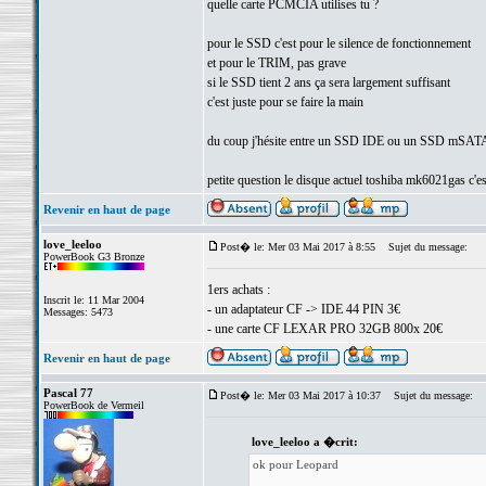
quelle carte PCMCIA utilises tu ?
pour le SSD c'est pour le silence de fonctionnement
et pour le TRIM, pas grave
si le SSD tient 2 ans ça sera largement suffisant
c'est juste pour se faire la main
du coup j'hésite entre un SSD IDE ou un SSD mSATA 
petite question le disque actuel toshiba mk6021gas c'es
Revenir en haut de page
love_leeloo
Post� le: Mer 03 Mai 2017 à 8:55
Sujet du message:
PowerBook G3 Bronze
1ers achats :
Inscrit le: 11 Mar 2004
- un adaptateur CF -> IDE 44 PIN 3€
Messages: 5473
- une carte CF LEXAR PRO 32GB 800x 20€
Revenir en haut de page
Pascal 77
Post� le: Mer 03 Mai 2017 à 10:37
Sujet du message:
PowerBook de Vermeil
love_leeloo a �crit:
ok pour Leopard