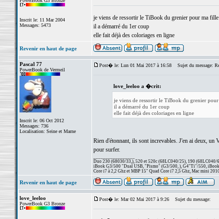
PowerBook G3 Bronze
je viens de ressortir le TiBook du grenier pour ma fill
Inscrit le: 11 Mar 2004
Messages: 5473
il a démarré du 1er coup
elle fait déjà des coloriages en ligne
Revenir en haut de page
Pascal 77
Post� le: Lun 01 Mai 2017 à 16:58
Sujet du message: Re:
PowerBook de Vermeil
love_leeloo a �crit:
je viens de ressortir le TiBook du grenier pour
il a démarré du 1er coup
elle fait déjà des coloriages en ligne
Inscrit le: 06 Oct 2012
Messages: 736
Localisation: Seine et Marne
Rien d'étonnant, ils sont increvables. J'en ai deux,
pour surfer.
_________________
Duo 230 (68030/33,), 520 et 520c (68LC040/25), 190 (68LC040/66/
iBook G3/500 "Dual USB, "Pismo" (G3/500, ), G4"Ti"/550, iBook
Core i7 à 2,2 Ghz et MBP 15" Quad Core i7 2,5 Ghz, Mac mini 201
Revenir en haut de page
love_leeloo
Post� le: Mar 02 Mai 2017 à 9:26
Sujet du message:
PowerBook G3 Bronze