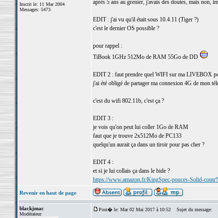
après 5 ans au grenier, j'avais des doutes, mais non, 
Inscrit le: 11 Mar 2004
Messages: 5473
EDIT : j'ai vu qu'il était sous 10.4.11 (Tiger ?)
c'est le dernier OS possible ?
pour rappel :
TiBook 1GHz 512Mo de RAM 55Go de DD
EDIT 2 : faut prendre quel WIFI sur ma LIVEBOX pou
j'ai été obligé de partager ma connexion 4G de mon té
c'est du wifi 802.11b, c'est ça ?
EDIT 3 :
je vois qu'on peut lui coller 1Go de RAM
faut que je trouve 2x512Mo de PC133
quelqu'un aurait ça dans un tiroir pour pas cher ?
EDIT 4 :
et si je lui collais ça dans le bide ?
https://www.amazon.fr/KingSpec-pouces-Solid-
Revenir en haut de page
blackjmac
Post� le: Mar 02 Mai 2017 à 10:52
Sujet du message:
Modérateur