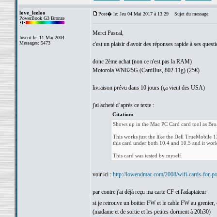
love_leeloo
Post� le: Jeu 04 Mai 2017 à 13:29
Sujet du message:
PowerBook G3 Bronze
Merci Pascal,
Inscrit le: 11 Mar 2004
Messages: 5473
c'est un plaisir d'avoir des réponses rapide à ses quest
donc 2ème achat (non ce n'est pas la RAM)
Motorola WN825G (CardBus, 802.11g) (25€)
livraison prévu dans 10 jours (ça vient des USA)
j'ai acheté d’après ce texte :
Citation:
Shows up in the Mac PC Card card tool as Br
This works just the like the Dell TrueMobile 13
this card under both 10.4 and 10.5 and it work
This card was tested by myself.
voir ici :
http://lowendmac.com/2008/wifi-cards-for-p
par contre j'ai déjà reçu ma carte CF et l'adaptateur
si je retrouve un boitier FW et le cable FW au grenier, 
(madame et de sortie et les petites dorment à 20h30)