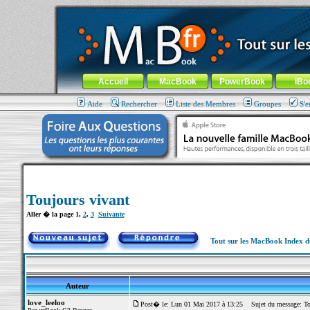
MacBook-fr.com : 100% Apple... 100% nomade !
Aller au contenu
-
Aller au menu général
-
Aller au menu de la
Menu général
Accueil
MacBook
PowerBook
iBo
Aide
Rechercher
Liste des Membres
Groupes
S'e
Toujours vivant
Aller � la page
1
,
2
,
3
Suivante
Tout sur les MacBook Index 
Auteur
love_leeloo
Post� le: Lun 01 Mai 2017 à 13:25
Sujet du message: Tou