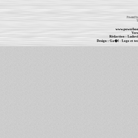
Powered b
T
www.powerboo
Vers
Rédaction :
Ludovi
Design :
Ga�l
- Logo et te
Informations :
PowerBook
-
MacBook Pro
-
i