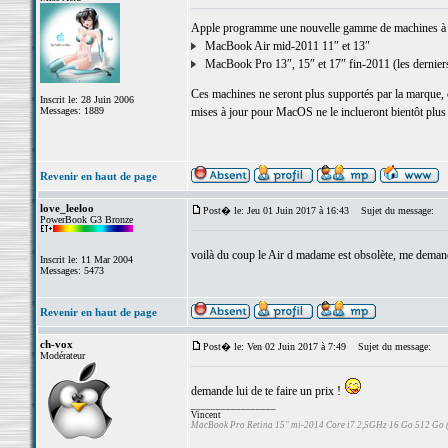
Apple programme une nouvelle gamme de machines à m
MacBook Air mid-2011 11″ et 13″
MacBook Pro 13″, 15″ et 17″ fin-2011 (les derniers
Ces machines ne seront plus supportés par la marque, ce
Inscrit le: 28 Juin 2006
Messages: 1889
mises à jour pour MacOS ne le inclueront bientôt plus
Revenir en haut de page
love_leeloo
Post� le: Jeu 01 Juin 2017 à 16:43
Sujet du message:
PowerBook G3 Bronze
voilà du coup le Air d madame est obsolète, me demande
Inscrit le: 11 Mar 2004
Messages: 5473
Revenir en haut de page
ch-vox
Post� le: Ven 02 Juin 2017 à 7:49
Sujet du message:
Modérateur
demande lui de te faire un prix !
_________________
Vincent
MacBook Pro Retina 15" mi-2014 Core i7 2,5GHz 16 Go 512 Go