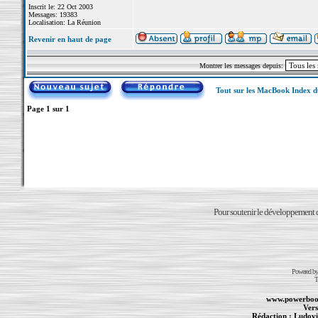
Inscrit le: 22 Oct 2003
Messages: 19383
Localisation: La Réunion
Revenir en haut de page
Montrer les messages depuis:
Tout sur les MacBook Index 
Page
1
sur
1
Pour soutenir le développement du
Powered b
T
www.powerboo
Vers
Rédaction :
Ludovi