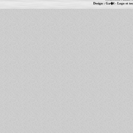
Design :
Ga�l
- Logo et te
Informations :
PowerBook
-
MacBook Pro
-
i