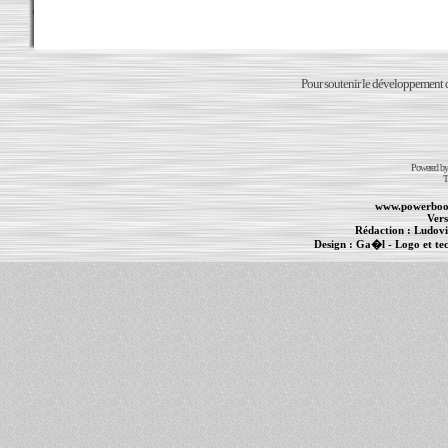
Pour soutenir le développement du
Powered b
T
www.powerboo
Vers
Rédaction :
Ludovi
Design :
Ga�l
- Logo et te
Informations :
PowerBook
-
MacBook Pro
-
i