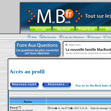
MacBook-fr.com : 100% Apple... 100% nomade !
Aller au contenu
-
Aller au menu général
-
Aller au menu de la
Menu général
Accueil
MacBook
PowerBook
iBo
Aide
Rechercher
Liste des Membres
Groupes
S'e
Accès au profil
Tout sur les MacBook Index 
Auteur
Pascal 77
Post� le: Jeu 07 D�c 2017 à 11:41
Sujet du message: Acc
PowerBook de Vermeil