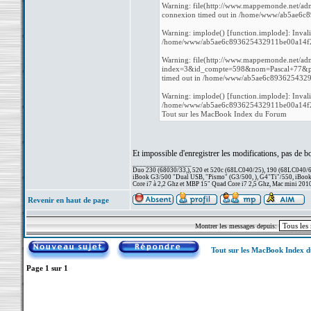
Warning: file(http://www.mappemonde.net/adm
connexion timed out in /home/www/ab5ae6c
Warning: implode() [function.implode]: Inval
/home/www/ab5ae6c893625432911be00a14f27b
Warning: file(http://www.mappemonde.net/adm
index=3&id_compte=598&nom=Pascal+77&pass
timed out in /home/www/ab5ae6c8936254329
Warning: implode() [function.implode]: Inval
/home/www/ab5ae6c893625432911be00a14f27b
Tout sur les MacBook Index du Forum
Et impossible d'enregistrer les modifications, pas de b
_________________
Duo 230 (68030/33,), 520 et 520c (68LC040/25), 190 (68LC040/66/
iBook G3/500 "Dual USB, "Pismo" (G3/500, ), G4"Ti"/550, iBook
Core i7 à 2,2 Ghz et MBP 15" Quad Core i7 2,5 Ghz, Mac mini 201
Revenir en haut de page
Montrer les messages depuis:
Tout sur les MacBook Index 
Page
1
sur
1