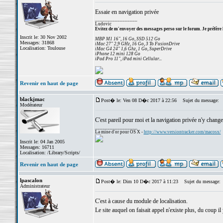
Essaie en navigation privée
_________________
Ludovic
Evitez de m'envoyer des messages perso sur le forum. Je préfère 
Inscrit le: 30 Nov 2002
MBP M1 16", 16 Go, SSD 512 Go
Messages: 31868
iMac 27" 2,9 GHz, 16 Go, 3 To FusionDrive
Localisation: Toulouse
iMac G4 24" 1,6 Ghz, 1 Go, SuperDrive
iPhone 12 mini 128 Go
iPad Pro 11", iPad mini Cellular...
Revenir en haut de page
blackjmac
Post� le: Ven 08 D�c 2017 à 22:56
Sujet du message:
Modérateur
C'est pareil pour moi et la navigation privée n'y change
_________________
La mine d'or pour OS X -
http://www.versiontracker.com/macosx/
Inscrit le: 04 Jan 2005
Messages: 16711
Localisation: /Library/Scripts/
Revenir en haut de page
lpascalon
Post� le: Dim 10 D�c 2017 à 11:23
Sujet du message:
Administrateur
C'est à cause du module de localisation.
Le site auquel on faisait appel n'existe plus, du coup il 