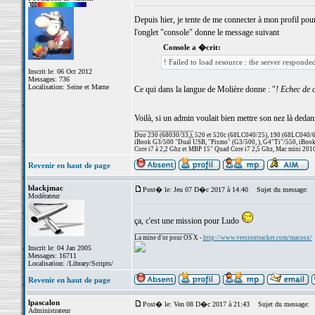
Depuis hier, je tente de me connecter à mon profil pour
l'onglet "console" donne le message suivant
Console a �crit:
! Failed to load resource : the server responde
Inscrit le: 06 Oct 2012
Messages: 736
Localisation: Seine et Marne
Ce qui dans la langue de Molière donne : "
! Echec de 
Voilà, si un admin voulait bien mettre son nez là dedan
_________________
Duo 230 (68030/33,), 520 et 520c (68LC040/25), 190 (68LC040/66/
iBook G3/500 "Dual USB, "Pismo" (G3/500, ), G4"Ti"/550, iBook
Core i7 à 2,2 Ghz et MBP 15" Quad Core i7 2,5 Ghz, Mac mini 201
Revenir en haut de page
blackjmac
Post� le: Jeu 07 D�c 2017 à 14:40
Sujet du message:
Modérateur
ça, c'est une mission pour Ludo
_________________
La mine d'or pour OS X -
http://www.versiontracker.com/macosx/
Inscrit le: 04 Jan 2005
Messages: 16711
Localisation: /Library/Scripts/
Revenir en haut de page
lpascalon
Post� le: Ven 08 D�c 2017 à 21:43
Sujet du message:
Administrateur