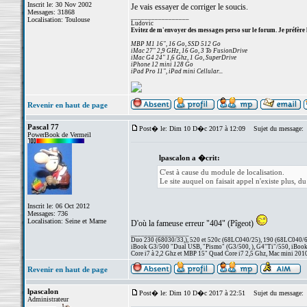
Inscrit le: 30 Nov 2002
Je vais essayer de corriger le soucis.
Messages: 31868
_________________
Localisation: Toulouse
Ludovic
Evitez de m'envoyer des messages perso sur le forum. Je préfère 
MBP M1 16", 16 Go, SSD 512 Go
iMac 27" 2,9 GHz, 16 Go, 3 To FusionDrive
iMac G4 24" 1,6 Ghz, 1 Go, SuperDrive
iPhone 12 mini 128 Go
iPad Pro 11", iPad mini Cellular...
Revenir en haut de page
Pascal 77
Post� le: Dim 10 D�c 2017 à 12:09
Sujet du message:
PowerBook de Vermeil
lpascalon a �crit:
C'est à cause du module de localisation.
Le site auquel on faisait appel n'existe plus, du
Inscrit le: 06 Oct 2012
Messages: 736
Localisation: Seine et Marne
D'où la fameuse erreur "404" (Pîgeot)
_________________
Duo 230 (68030/33,), 520 et 520c (68LC040/25), 190 (68LC040/66/
iBook G3/500 "Dual USB, "Pismo" (G3/500, ), G4"Ti"/550, iBook
Core i7 à 2,2 Ghz et MBP 15" Quad Core i7 2,5 Ghz, Mac mini 201
Revenir en haut de page
lpascalon
Post� le: Dim 10 D�c 2017 à 22:51
Sujet du message:
Administrateur