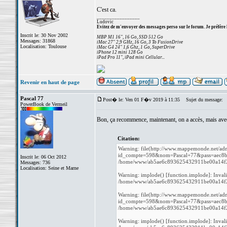
C'est ca.
_________________
Ludovic
Evitez de m'envoyer des messages perso sur le forum. Je préfère 
Inscrit le: 30 Nov 2002
MBP M1 16", 16 Go, SSD 512 Go
Messages: 31868
iMac 27" 2,9 GHz, 16 Go, 3 To FusionDrive
Localisation: Toulouse
iMac G4 24" 1,6 Ghz, 1 Go, SuperDrive
iPhone 12 mini 128 Go
iPad Pro 11", iPad mini Cellular...
Revenir en haut de page
Pascal 77
Post� le: Ven 01 F�v 2019 à 11:35
Sujet du message:
PowerBook de Vermeil
Bon, ça recommence, maintenant, on a accès, mais ave
Citation:
Warning: file(http://www.mappemonde.net/adm
id_compte=598&nom=Pascal+77&pass=aec8b764
Inscrit le: 06 Oct 2012
/home/www/ab5ae6c893625432911be00a14f27b
Messages: 736
Localisation: Seine et Marne
Warning: implode() [function.implode]: Inval
/home/www/ab5ae6c893625432911be00a14f27b
Warning: file(http://www.mappemonde.net/adm
id_compte=598&nom=Pascal+77&pass=aec8b764
/home/www/ab5ae6c893625432911be00a14f27b
Warning: implode() [function.implode]: Inval