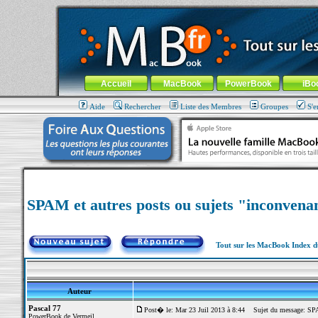
MacBook-fr.com : 100% Apple... 100% nomade !
Aller au contenu
-
Aller au menu général
-
Aller au menu de la
Menu général
Accueil
MacBook
PowerBook
iBo
Aide
Rechercher
Liste des Membres
Groupes
S'e
SPAM et autres posts ou sujets "inconvena
Tout sur les MacBook Index 
Auteur
Pascal 77
Post� le: Mar 23 Juil 2013 à 8:44
Sujet du message: SPAM 
PowerBook de Vermeil