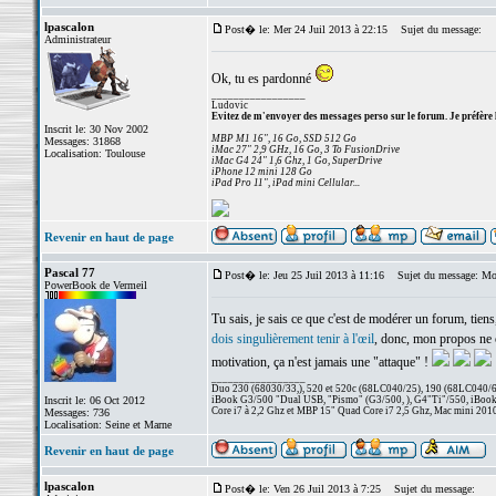
lpascalon
Post� le: Mer 24 Juil 2013 à 22:15
Sujet du message:
Administrateur
Ok, tu es pardonné
_________________
Ludovic
Evitez de m'envoyer des messages perso sur le forum. Je préfère 
Inscrit le: 30 Nov 2002
MBP M1 16", 16 Go, SSD 512 Go
Messages: 31868
iMac 27" 2,9 GHz, 16 Go, 3 To FusionDrive
Localisation: Toulouse
iMac G4 24" 1,6 Ghz, 1 Go, SuperDrive
iPhone 12 mini 128 Go
iPad Pro 11", iPad mini Cellular...
Revenir en haut de page
Pascal 77
Post� le: Jeu 25 Juil 2013 à 11:16
Sujet du message: Mod
PowerBook de Vermeil
Tu sais, je sais ce que c'est de modérer un forum, tien
dois singulièrement tenir à l'œil
, donc, mon propos ne c
motivation, ça n'est jamais une "attaque" !
_________________
Duo 230 (68030/33,), 520 et 520c (68LC040/25), 190 (68LC040/66/
Inscrit le: 06 Oct 2012
iBook G3/500 "Dual USB, "Pismo" (G3/500, ), G4"Ti"/550, iBook
Core i7 à 2,2 Ghz et MBP 15" Quad Core i7 2,5 Ghz, Mac mini 201
Messages: 736
Localisation: Seine et Marne
Revenir en haut de page
lpascalon
Post� le: Ven 26 Juil 2013 à 7:25
Sujet du message: