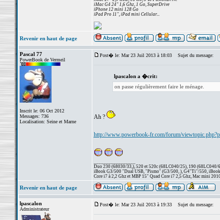
iMac G4 24" 1,6 Ghz, 1 Go, SuperDrive
iPhone 12 mini 128 Go
iPad Pro 11", iPad mini Cellular...
Revenir en haut de page
Pascal 77
Post� le: Mar 23 Juil 2013 à 18:03
Sujet du message:
PowerBook de Vermeil
lpascalon a �crit:
on passe régulièrement faire le ménage.
Inscrit le: 06 Oct 2012
Messages: 736
Ah ?
Localisation: Seine et Marne
http://www.powerbook-fr.com/forum/viewtopic.php
_________________
Duo 230 (68030/33,), 520 et 520c (68LC040/25), 190 (68LC040/66/
iBook G3/500 "Dual USB, "Pismo" (G3/500, ), G4"Ti"/550, iBook
Core i7 à 2,2 Ghz et MBP 15" Quad Core i7 2,5 Ghz, Mac mini 201
Revenir en haut de page
lpascalon
Post� le: Mar 23 Juil 2013 à 19:33
Sujet du message:
Administrateur