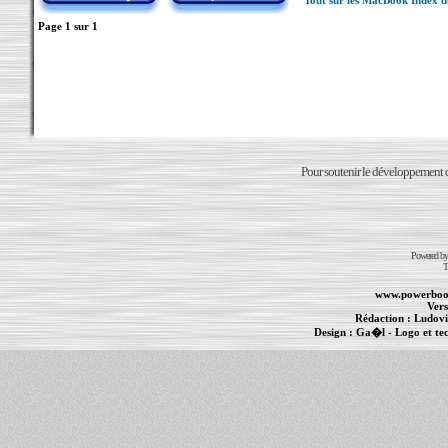
Tout sur les MacBook Index 
Page
1
sur
1
Pour soutenir le développement du
Powered b
T
www.powerboo
Vers
Rédaction :
Ludovi
Design :
Ga�l
- Logo et te
Informations :
PowerBook
-
MacBook Pro
-
i