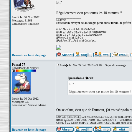
Et ?
Régulièrement c'est pas toutes les 10 minutes !!
Inscrit le: 30 Nov 2002
_________________
Ludovic
Messages: 31868
Evitez de m'envoyer des messages perso sur le forum. Je préfère 
Localisation: Toulouse
MBP M1 16", 16 Go, SSD 512 Go
iMac 27" 2,9 GHz, 16 Go, 3 To FusionDrive
iMac G4 24" 1,6 Ghz, 1 Go, SuperDrive
iPhone 12 mini 128 Go
iPad Pro 11", iPad mini Cellular...
Revenir en haut de page
Pascal 77
Post� le: Mer 24 Juil 2013 à 9:28
Sujet du message:
PowerBook de Vermeil
lpascalon a �crit:
Et ?
Régulièrement c'est pas toutes les 10 minutes !
Inscrit le: 06 Oct 2012
Messages: 736
Localisation: Seine et Marne
On se calme, c'est que de l'humour, j'ai trouvé rigolo q
_________________
Duo 230 (68030/33,), 520 et 520c (68LC040/25), 190 (68LC040/66/
iBook G3/500 "Dual USB, "Pismo" (G3/500, ), G4"Ti"/550, iBook
Core i7 à 2,2 Ghz et MBP 15" Quad Core i7 2,5 Ghz, Mac mini 201
Revenir en haut de page