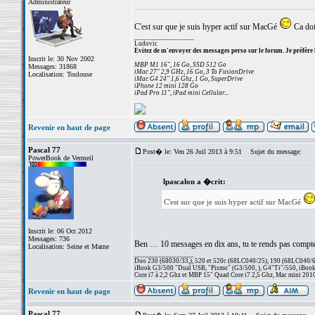
Administrateur
C'est sur que je suis hyper actif sur MacGé
Ca doi
_________________
Ludovic
Evitez de m'envoyer des messages perso sur le forum. Je préfère 
Inscrit le: 30 Nov 2002
MBP M1 16", 16 Go, SSD 512 Go
Messages: 31868
iMac 27" 2,9 GHz, 16 Go, 3 To FusionDrive
Localisation: Toulouse
iMac G4 24" 1,6 Ghz, 1 Go, SuperDrive
iPhone 12 mini 128 Go
iPad Pro 11", iPad mini Cellular...
Revenir en haut de page
Pascal 77
Post� le: Ven 26 Juil 2013 à 9:51
Sujet du message:
PowerBook de Vermeil
lpascalon a �crit:
C'est sur que je suis hyper actif sur MacGé
Inscrit le: 06 Oct 2012
Messages: 736
Ben … 10 messages en dix ans, tu te rends pas compte
Localisation: Seine et Marne
_________________
Duo 230 (68030/33,), 520 et 520c (68LC040/25), 190 (68LC040/66/
iBook G3/500 "Dual USB, "Pismo" (G3/500, ), G4"Ti"/550, iBook
Core i7 à 2,2 Ghz et MBP 15" Quad Core i7 2,5 Ghz, Mac mini 201
Revenir en haut de page
Pascal 77