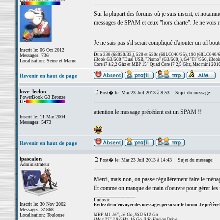
Sur la plupart des forums où je suis inscrit, et notamm
messages de SPAM et ceux "hors charte". Je ne vois ri
Je ne sais pas s'il serait compliqué d'ajouter un tel bou
Inscrit le: 06 Oct 2012
_________________
Duo 230 (68030/33,), 520 et 520c (68LC040/25), 190 (68LC040/66/
Messages: 736
iBook G3/500 "Dual USB, "Pismo" (G3/500, ), G4"Ti"/550, iBook
Localisation: Seine et Marne
Core i7 à 2,2 Ghz et MBP 15" Quad Core i7 2,5 Ghz, Mac mini 201
Revenir en haut de page
love_leeloo
Post� le: Mar 23 Juil 2013 à 8:53
Sujet du message:
PowerBook G3 Bronze
attention le message précédent est un SPAM !!
Inscrit le: 11 Mar 2004
Messages: 5473
Revenir en haut de page
lpascalon
Post� le: Mar 23 Juil 2013 à 14:43
Sujet du message:
Administrateur
Merci, mais non, on passe régulièrement faire le ména
Et comme on manque de main d'oeuvre pour gérer les mi
_________________
Ludovic
Inscrit le: 30 Nov 2002
Evitez de m'envoyer des messages perso sur le forum. Je préfère 
Messages: 31868
Localisation: Toulouse
MBP M1 16", 16 Go, SSD 512 Go
iMac 27" 2,9 GHz, 16 Go, 3 To FusionDrive