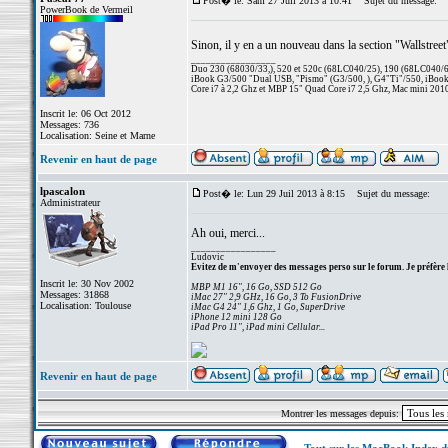
Post� le: Sam 27 Juil 2013 à 10:41
Sujet du message:
PowerBook de Vermeil
Sinon, il y en a un nouveau dans la section "Wallstreet
_________________
Duo 230 (68030/33,), 520 et 520c (68LC040/25), 190 (68LC040/66/
iBook G3/500 "Dual USB, "Pismo" (G3/500, ), G4"Ti"/550, iBook
Core i7 à 2,2 Ghz et MBP 15" Quad Core i7 2,5 Ghz, Mac mini 201
Inscrit le: 06 Oct 2012
Messages: 736
Localisation: Seine et Marne
Revenir en haut de page
lpascalon
Post� le: Lun 29 Juil 2013 à 8:15
Sujet du message:
Administrateur
Ah oui, merci...
_________________
Ludovic
Evitez de m'envoyer des messages perso sur le forum. Je préfère 
Inscrit le: 30 Nov 2002
MBP M1 16", 16 Go, SSD 512 Go
Messages: 31868
iMac 27" 2,9 GHz, 16 Go, 3 To FusionDrive
Localisation: Toulouse
iMac G4 24" 1,6 Ghz, 1 Go, SuperDrive
iPhone 12 mini 128 Go
iPad Pro 11", iPad mini Cellular...
Revenir en haut de page
Montrer les messages depuis: