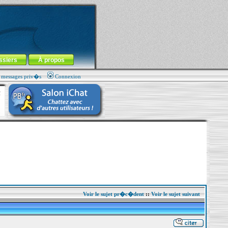
ssiers
À propos
s messages priv�s
Connexion
Voir le sujet pr�c�dent
::
Voir le sujet suivant