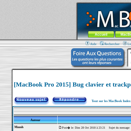
MacBook-fr.com : 100% Apple... 100% nom
Aller au contenu
-
Aller au menu 
Menu général
Accueil
MacB
Aide
Rechercher
Li
[MacBook Pro 2015] Bug clavier et track
Tout sur les MacBook Inde
Auteur
Mnmh
Post� le: Dim 28 Oct 2018 à 23:21
Sujet du message: [