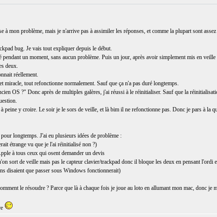
e à mon problème, mais je n'arrive pas à assimiler les réponses, et comme la plupart sont assez 
kpad bug. Je vais tout expliquer depuis le début.
é pendant un moment, sans aucun problème. Puis un jour, après avoir simplement mis en veille le 
es deux.
nnait réellement.
e et miracle, tout refonctionne normalement. Sauf que ça n'a pas duré longtemps.
en OS ?" Donc après de multiples galères, j'ai réussi à le réinitialiser. Sauf que la réinitialisatio
uestion.
à peine y croire. Le soir je le sors de veille, et là bim il ne refonctionne pas. Donc je pars à la 
s pour longtemps. J'ai eu plusieurs idées de problème :
it étrange vu que je l'ai réinitialisé non ?)
pple à tous ceux qui osent demander un devis
'on sort de veille mais pas le capteur clavier/trackpad donc il bloque les deux en pensant l'ordi e
ins disaient que passer sous Windows fonctionnerait)
comment le résoudre ? Parce que là à chaque fois je joue au loto en allumant mon mac, donc je 
re