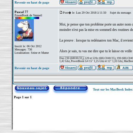
Revenir en haut de page
Pascal 77
Post� le: Lun 29 Oct 2018 à 11:50
Sujet du message:
PowerBook de Vermeil
Moi, je pense que ton problème porte un autre nom qu
moindre n'est pas la mise en sommeil des routines de
La preuve : lorsque tu redémarres ton Mac, il revient
Inscrit le: 06 Oct 2012
Messages: 736
Alors je sais, tu vas me dire que tu le laisse en veil
Localisation: Seine et Marne
_________________
Duo 230 (68030/33,), 520 et 520c (68LC040/25), 190 (68LC040/
1,42 Ghz, PowerBook G4 15" 1,25 Ghz et 12" 1,33 Ghz, MacBook
Revenir en haut de page
Tout sur les MacBook Inde
Page
1
sur
1