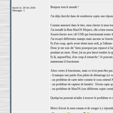
Bonjour tout le monde !
Inscrit le: 28 Oct 2018
Messages: 1
J'ai déjà cherché dans de nombreux sujets une répons
Comme annoncé dans le titre, mon clavier et mon trac
J'ai installé la Beta MacOS Mojave, elle a bien tourn
Souris/clavier avec clé USB qui fonctionnait toutes l
J'ai essayé différentes manips mais aucune ne fonctio
Et d'un coup, après avoir éteint mon ordi, je l'allum
Donc je me suis dit "tiens pourquoi pas repassé à l'anci
pendant un mois. Donc j'ai un peu laissé tomber la q
Et là, aujourd'hui, d'un coup il remarche ! Je pouvais 
maintenant il fonctionne.
Alors certes il fonctionne, mais ce n'est peut-être pa
- il manque une partie d'un pilote de démarrage (ce sera
- un problème de carte mère comme le sous-entend A
- un problème de capteur de lumière : l'écran capte qu
- un problème de MacOS (sur différents sujets certa
Quelqu'un pourrait m'aider à trouver le problème et 
Merci d'avoir lu mon roman et de songer à y répond