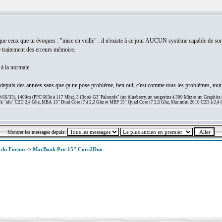
e ceux que tu évoques : "mise en veille" : il n'existe à ce jour AUCUN système capable de sorti
 traitement des erreurs mémoire.
 à la normale.
le depuis des années sans que ça ne pose problème, ben oui, c'est comme tous les problèmes, tout a
66/33), 1400cs (PPC 603e à 117 Mhz), 3 iBook G3"Palourde" (un blueberry, un tangerine à 300 Mhz et un Graphite
 "alu" C2D 2,4 Ghz, MBA 13" Dual Core i7 à 2,2 Ghz et MBP 15" Quad Core i7 2,5 Ghz, Mac mini 2010 C2D à 2,4 
Montrer les messages depuis:
x du Forum
->
MacBook Pro 15" Core2Duo