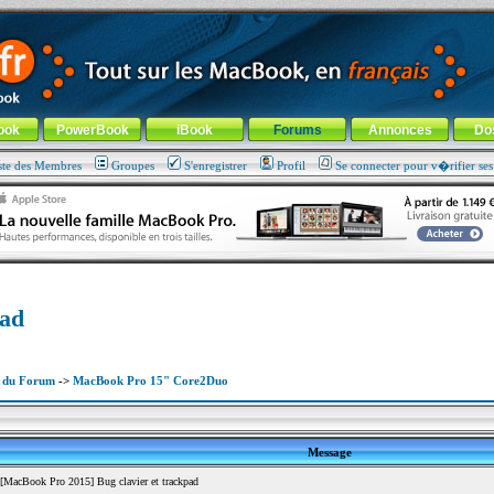
ade !
général
-
Aller au menu de la rubrique
ook
PowerBook
iBook
Forums
Annonces
Do
ste des Membres
Groupes
S'enregistrer
Profil
Se connecter pour v�rifier se
pad
x du Forum
->
MacBook Pro 15" Core2Duo
Message
MacBook Pro 2015] Bug clavier et trackpad