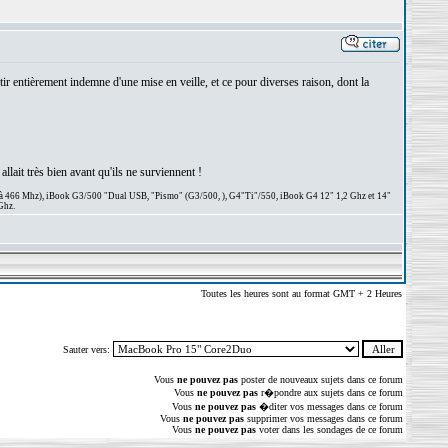
r entièrement indemne d'une mise en veille, et ce pour diverses raison, dont la
llait très bien avant qu'ils ne surviennent !
 à 466 Mhz), iBook G3/500 "Dual USB, "Pismo" (G3/500, ), G4"Ti"/550, iBook G4 12" 1,2 Ghz et 14"
Ghz.
Toutes les heures sont au format GMT + 2 Heures
Sauter vers:
Vous
ne pouvez pas
poster de nouveaux sujets dans ce forum
Vous
ne pouvez pas
r�pondre aux sujets dans ce forum
Vous
ne pouvez pas
�diter vos messages dans ce forum
Vous
ne pouvez pas
supprimer vos messages dans ce forum
Vous
ne pouvez pas
voter dans les sondages de ce forum