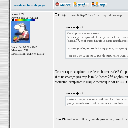
Revenir en haut de page
Pascal 77
Post� le: Sam 02 Sep 2017 à 9:47
Sujet du message:
PowerBook de Vermeil
sara a �crit:
Merci pour ces réponses !
Alors si je comprends bien, je peux théorique
(pascal77, moi aussi j'avais la carte graphiq
Inscrit le: 06 Oct 2012
comme je n'ai jamais fait d'upgrade, j'ai quelqu
Messages: 736
Localisation: Seine et Marne
- est-ce que ça ne pose pas de problème pour 
C'est sur que remplacer une de tes barrettes de 2 Go p
si tu ne charges pas trop la mule (genre 256 onglets ou
problème. remplacer le disque mécanique par un SSD p
sara a �crit:
- est-ce que je pourrai continuer à utiliser s
que je vais devoir tout actualiser ou racheter ?
Pour Photoshop et Office, pas de problème, pour le reste