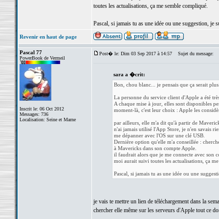
toutes les actualisations, ça me semble compliqué.
Pascal, si jamais tu as une idée ou une suggestion, je s
Revenir en haut de page
Pascal 77
Post� le: Dim 03 Sep 2017 à 14:57
Sujet du message:
PowerBook de Vermeil
sara a �crit:
Bon, chou blanc... je pensais que ça serait plus
La personne du service client d'Apple a été trè
A chaque mise à jour, elles sont disponibles pen
Inscrit le: 06 Oct 2012
moment-là, c'est leur choix : Apple les considè
Messages: 736
Localisation: Seine et Marne
par ailleurs, elle m'a dit qu'à partir de Maveric
n'ai jamais utilisé l'App Store, je n'en savais 
me dépanner avec l'OS sur une clé USB.
Dernière option qu'elle m'a conseillée : cherch
à Mavericks dans son compte Apple.
il faudrait alors que je me connecte avec son 
moi aurait suivi toutes les actualisations, ça 
Pascal, si jamais tu as une idée ou une suggesti
je vais te mettre un lien de téléchargement dans la sema
chercher elle même sur les serveurs d'Apple tout ce don