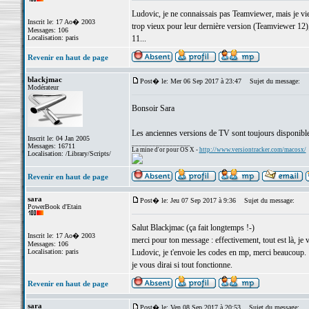
Ludovic, je ne connaissais pas Teamviewer, mais je vien
Inscrit le: 17 Ao� 2003
trop vieux pour leur dernière version (Teamviewer 12)
Messages: 106
Localisation: paris
11...
Revenir en haut de page
blackjmac
Post� le: Mer 06 Sep 2017 à 23:47
Sujet du message:
Modérateur
Bonsoir Sara
Les anciennes versions de TV sont toujours disponibl
Inscrit le: 04 Jan 2005
_________________
Messages: 16711
La mine d'or pour OS X -
http://www.versiontracker.com/macosx/
Localisation: /Library/Scripts/
Revenir en haut de page
sara
Post� le: Jeu 07 Sep 2017 à 9:36
Sujet du message:
PowerBook d'Etain
Salut Blackjmac (ça fait longtemps !-)
Inscrit le: 17 Ao� 2003
merci pour ton message : effectivement, tout est là, je v
Messages: 106
Localisation: paris
Ludovic, je t'envoie les codes en mp, merci beaucoup.
je vous dirai si tout fonctionne.
Revenir en haut de page
sara
Post� le: Ven 08 Sep 2017 à 20:53
Sujet du message: