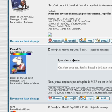
Oui c'est pour toi. Sauf si Pascal a déjà fait le nécessai
_________________
Ludovic
Evitez de m'envoyer des messages perso sur le forum. Je préfère 
Inscrit le: 30 Nov 2002
MBP M1 16", 16 Go, SSD 512 Go
Messages: 31868
iMac 27" 2,9 GHz, 16 Go, 3 To FusionDrive
Localisation: Toulouse
iMac G4 24" 1,6 Ghz, 1 Go, SuperDrive
iPhone 12 mini 128 Go
iPad Pro 11", iPad mini Cellular...
Revenir en haut de page
Pascal 77
Post� le: Mer 06 Sep 2017 à 16:47
Sujet du message:
PowerBook de Vermeil
lpascalon a �crit:
Oui c'est pour toi. Sauf si Pascal a déjà fait le 
Inscrit le: 06 Oct 2012
Messages: 736
Non, je n'ai toujours pas récupéré le MBP où est le fichi
Localisation: Seine et Marne
_________________
Duo 230 (68030/33,), 520 et 520c (68LC040/25), 190 (68LC040/66/
iBook G3/500 "Dual USB, "Pismo" (G3/500, ), G4"Ti"/550, iBook
Core i7 à 2,2 Ghz et MBP 15" Quad Core i7 2,5 Ghz, Mac mini 201
Revenir en haut de page
sara
Post� le: Mer 06 Sep 2017 à 19:40
Sujet du message:
PowerBook d'Etain