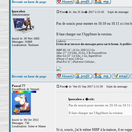
Revenir en haut de page
lpascalon
Post� le: Jeu 31 Ao� 2017 à 15:43
Sujet du message:
Administrateur
Pas de soucis pour monter en 10.10 ou 10.11 si c'est b
Il faut charger sur l'AppStore la version.
Inscrit le: 30 Nov 2002
_________________
Ludovic
Messages: 31868
Evitez de m'envoyer des messages perso sur le forum. Je préfère 
Localisation: Toulouse
MBP M1 16", 16 Go, SSD 512 Go
iMac 27" 2,9 GHz, 16 Go, 3 To FusionDrive
iMac G4 24" 1,6 Ghz, 1 Go, SuperDrive
iPhone 12 mini 128 Go
iPad Pro 11", iPad mini Cellular...
Revenir en haut de page
Pascal 77
Post� le: Ven 01 Sep 2017 à 11:39
Sujet du message:
PowerBook de Vermeil
lpascalon a �crit:
Pas de soucis pour monter en 10.10 ou 10.11 si
Il faut charger sur l'AppStore la version.
Inscrit le: 06 Oct 2012
Messages: 736
Localisation: Seine et Marne
Si si, soucis, j'ai le même MBP à la maison, il ne supp