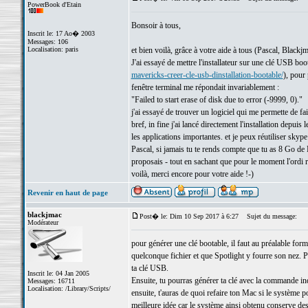
PowerBook d'Etain
Bonsoir à tous,
Inscrit le: 17 Ao� 2003
Messages: 106
Localisation: paris
et bien voilà, grâce à votre aide à tous (Pascal, Blac
J'ai essayé de mettre l'installateur sur une clé USB bo
mavericks-creer-cle-usb-dinstallation-bootable/
), pour
fenêtre terminal me répondait invariablement :
"Failed to start erase of disk due to error (-9999, 0)."
j'ai essayé de trouver un logiciel qui me permette de fai
bref, in fine j'ai lancé directement l'installation depui
les applications importantes. et je peux réutiliser skype
Pascal, si jamais tu te rends compte que tu as 8 Go de R
proposais - tout en sachant que pour le moment l'ordi ré
voilà, merci encore pour votre aide !-)
Revenir en haut de page
blackjmac
Post� le: Dim 10 Sep 2017 à 6:27
Sujet du message:
Modérateur
pour générer une clé bootable, il faut au préalable forma
quelconque fichier et que Spotlight y fourre son nez. Po
ta clé USB.
Inscrit le: 04 Jan 2005
Ensuite, tu pourras générer ta clé avec la commande ind
Messages: 16711
Localisation: /Library/Scripts/
ensuite, t'auras de quoi refaire ton Mac si le système p
meilleure idée car le système ainsi obtenu conserve des