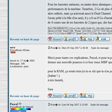
Pour les barrettes mémoire, en mettre deux identiques n'
performances de la machine. Toutefois, 2 Go de plus de 
alors utilisés, mais ça activerait aussi le Dual Channe
l'avais prêté à la fille d'un ami), il y a 6 ou 8 Go d'inst
de 4 contre une de tes barrettes de 2 (quoi que, des barr
_________________
Duo 230 (68030/33,), 520 et 520c (68LC040/25), 190 (68LC040/66/
iBook G3/500 "Dual USB, "Pismo" (G3/500, ), G4"Ti"/550, iBook
Core i7 à 2,2 Ghz et MBP 15" Quad Core i7 2,5 Ghz, Mac mini 201
Revenir en haut de page
sara
Post� le: Dim 03 Sep 2017 à 18:44
Sujet du message:
PowerBook d'Etain
Merci pour toutes ces explications, Pascal, et pour ta 
Inscrit le: 17 Ao� 2003
donner une nouvelle jeunesse à ce bon vieux MBP que j
Messages: 106
Localisation: paris
pour la RAM, ça serait extra (si tu es sûr que tu n'as p
j'habite !-)
à très bientôt,
Sara
Revenir en haut de page
Pascal 77
Post� le: Lun 04 Sep 2017 à 15:09
Sujet du message:
PowerBook de Vermeil