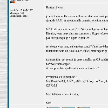
PowerBook d'Etain
Bonjour à vous,
Inscrit le: 17 Ao� 2003
Messages: 106
Localisation: paris
je suis toujours l'heureuse utilisatrice d'un macboo
ajout de RAM, et une nouvelle batterie, fonctionne tou
MAIS depuis le début de l'été, Skype oblige ses utilis
Résultat, je ne peux plus me connecter : Skype refuse d
pas faire puisque je n'ai pas le bon OS.
est-ce que vous avez eu le même souci ? j'ai essayé da
fonctionné deux ou trois fois en juillet, mais depuis ç
ma question : est-ce que je peux installer un OS supéri
hardware non adapté...
si c'est possible, quelle est la marche à suivre ?
Précisions sur la machine :
MacBookPro3,1, A1226, 2007, 2,2 Ghz, core2duo, 
OS X.6.8
Merci d'avance de votre aide,
Sara