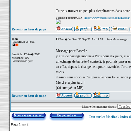
Tu peux trouver un peu plus d'explications dans notre 
_________________
La mine d'or pour OS X -
http://www.versiontracker.com/macosx/
Revenir en haut de page
sara
Post� le: Sam 30 Sep 2017 à 11:39
Sujet du message:
PowerBook d'Etain
Message pour Pascal :
Inscrit le: 17 Ao� 2003
je suis de passage inopiné à Paris pour dix jours, et 
Messages: 106
Localisation: paris
un échange de barrette 4 contre 2, je pourrais passer un
en effet, depuis le changement pour mavericks, l'ordi e
mieux.
dis-moi sans souci si c'est possible pour toi, et sinon j
Merci et à plus tard !
(t'ai envoyé un MP)
Revenir en haut de page
Montrer les messages depuis:
Tout sur les MacBook Index 
Page
1
sur
2