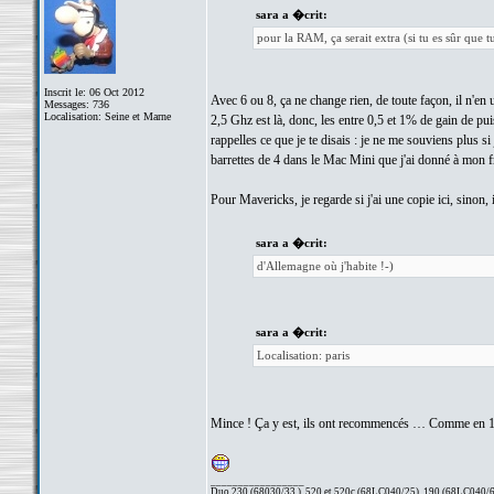
sara a �crit:
pour la RAM, ça serait extra (si tu es sûr que t
Inscrit le: 06 Oct 2012
Avec 6 ou 8, ça ne change rien, de toute façon, il n'en
Messages: 736
Localisation: Seine et Marne
2,5 Ghz est là, donc, les entre 0,5 et 1% de gain de pu
rappelles ce que je te disais : je ne me souviens plus si 
barrettes de 4 dans le Mac Mini que j'ai donné à mon fr
Pour Mavericks, je regarde si j'ai une copie ici, sinon,
sara a �crit:
d'Allemagne où j'habite !-)
sara a �crit:
Localisation: paris
Mince ! Ça y est, ils ont recommencés … Comme en
_________________
Duo 230 (68030/33,), 520 et 520c (68LC040/25), 190 (68LC040/66/