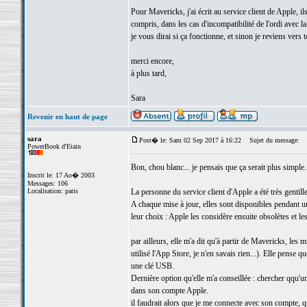
Pour Mavericks, j'ai écrit au service client de Apple, i
compris, dans les cas d'incompatibilité de l'ordi avec l
je vous dirai si ça fonctionne, et sinon je reviens vers t
merci encore,
à plus tard,
Sara
Revenir en haut de page
sara
Post� le: Sam 02 Sep 2017 à 16:22
Sujet du message:
PowerBook d'Etain
Bon, chou blanc... je pensais que ça serait plus simple.
Inscrit le: 17 Ao� 2003
Messages: 106
Localisation: paris
La personne du service client d'Apple a été très gentil
A chaque mise à jour, elles sont disponibles pendant un 
leur choix : Apple les considère ensuite obsolètes et le
par ailleurs, elle m'a dit qu'à partir de Mavericks, les 
utilisé l'App Store, je n'en savais rien...). Elle pens
une clé USB.
Dernière option qu'elle m'a conseillée : chercher qqu'u
dans son compte Apple.
il faudrait alors que je me connecte avec son compte, q