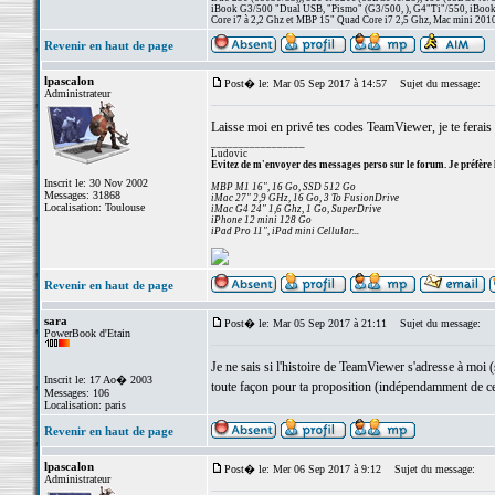
iBook G3/500 "Dual USB, "Pismo" (G3/500, ), G4"Ti"/550, iBook
Core i7 à 2,2 Ghz et MBP 15" Quad Core i7 2,5 Ghz, Mac mini 201
Revenir en haut de page
lpascalon
Post� le: Mar 05 Sep 2017 à 14:57
Sujet du message:
Administrateur
Laisse moi en privé tes codes TeamViewer, je te ferais 
_________________
Ludovic
Evitez de m'envoyer des messages perso sur le forum. Je préfère 
Inscrit le: 30 Nov 2002
MBP M1 16", 16 Go, SSD 512 Go
Messages: 31868
iMac 27" 2,9 GHz, 16 Go, 3 To FusionDrive
Localisation: Toulouse
iMac G4 24" 1,6 Ghz, 1 Go, SuperDrive
iPhone 12 mini 128 Go
iPad Pro 11", iPad mini Cellular...
Revenir en haut de page
sara
Post� le: Mar 05 Sep 2017 à 21:11
Sujet du message:
PowerBook d'Etain
Je ne sais si l'histoire de TeamViewer s'adresse à moi (si
Inscrit le: 17 Ao� 2003
toute façon pour ta proposition (indépendamment de c
Messages: 106
Localisation: paris
Revenir en haut de page
lpascalon
Post� le: Mer 06 Sep 2017 à 9:12
Sujet du message:
Administrateur