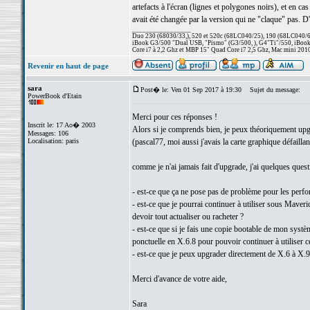
artefacts à l'écran (lignes et polygones noirs), et en ca
avait été changée par la version qui ne "claque" pas. D
_________________
Duo 230 (68030/33,), 520 et 520c (68LC040/25), 190 (68LC040/66/
iBook G3/500 "Dual USB, "Pismo" (G3/500, ), G4"Ti"/550, iBook
Core i7 à 2,2 Ghz et MBP 15" Quad Core i7 2,5 Ghz, Mac mini 201
Revenir en haut de page
sara
Post� le: Ven 01 Sep 2017 à 19:30
Sujet du message:
PowerBook d'Etain
Merci pour ces réponses !
Inscrit le: 17 Ao� 2003
Alors si je comprends bien, je peux théoriquement upg
Messages: 106
Localisation: paris
(pascal77, moi aussi j'avais la carte graphique défai
comme je n'ai jamais fait d'upgrade, j'ai quelques quest
- est-ce que ça ne pose pas de problème pour les perf
- est-ce que je pourrai continuer à utiliser sous Mave
devoir tout actualiser ou racheter ?
- est-ce que si je fais une copie bootable de mon systèm
ponctuelle en X.6.8 pour pouvoir continuer à utiliser ce
- est-ce que je peux upgrader directement de X.6 à X.9
Merci d'avance de votre aide,
Sara