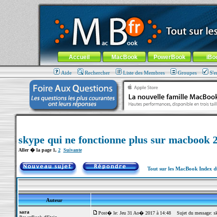
MacBook-fr.com : 100% Apple... 100% nomade !
Aller au contenu
-
Aller au menu général
-
Aller au menu de la
Menu général
Accueil
MacBook
PowerBook
iBo
Aide
Rechercher
Liste des Membres
Groupes
S'e
skype qui ne fonctionne plus sur macbook 
Aller � la page
1
,
2
Suivante
Tout sur les MacBook Index 
Auteur
sara
Post� le: Jeu 31 Ao� 2017 à 14:48
Sujet du message: sk