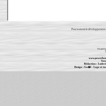
Pour soutenir le développement du
Powered b
T
www.powerboo
Vers
Rédaction :
Ludovi
Design :
Ga�l
- Logo et te
Informations :
PowerBook
-
MacBook Pro
-
i