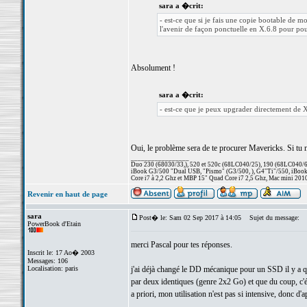
sara a �crit:
- est-ce que si je fais une copie bootable de m
l'avenir de façon ponctuelle en X.6.8 pour pouvo
Absolument !
sara a �crit:
- est-ce que je peux upgrader directement de 
Oui, le problème sera de te procurer Mavericks. Si tu n'y
_________________
Duo 230 (68030/33,), 520 et 520c (68LC040/25), 190 (68LC040/66/
iBook G3/500 "Dual USB, "Pismo" (G3/500, ), G4"Ti"/550, iBook
Core i7 à 2,2 Ghz et MBP 15" Quad Core i7 2,5 Ghz, Mac mini 201
Revenir en haut de page
sara
Post� le: Sam 02 Sep 2017 à 14:05
Sujet du message:
PowerBook d'Etain
merci Pascal pour tes réponses.
Inscrit le: 17 Ao� 2003
Messages: 106
Localisation: paris
j'ai déjà changé le DD mécanique pour un SSD il y a qq a
par deux identiques (genre 2x2 Go) et que du coup, c'é
a priori, mon utilisation n'est pas si intensive, donc d'ap