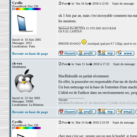
Cyrillo
Post� le: Ven 10 Ao� 2018 à 12:05
Sujet du message:
PowerBook Duo 230
ok 1 fois par an, mais c'est incroyable comment ma mach
les moutons.
_________________
Macbook Pro RETINA 15 1TO SSD 16GO RAM
OS X EL CAPITAN
Inscrit le: 10 Juin 2005
Messages: 2013
IPHONE 6S 64GO
, touchpad, ipad pro 9.7 128go, ipod et cie..
Localisation: Paris
Revenir en haut de page
ch-vox
Post� le: Sam 11 Ao� 2018 à 17:22
Sujet du message:
Modérateur
MacBidouille en parlait récemment.
En effet, la poussière est responsable d'un tas de dys
Un bon nettoyage est la base de l'entretien d'une machi
L'idéal est de l'utiliser dans un environnement sec, pro
_________________
Inscrit le: 22 Oct 2003
Vincent
Messages: 19383
MacBook Pro Retina 15" mi-2014 Core i7 2,5GHz 16 Go 512 Go
Localisation: La Réunion
Revenir en haut de page
Cyrillo
Post� le: Mar 14 Ao� 2018 à 23:59
Sujet du message:
PowerBook Duo 230
chez moi c'est sec, propre oui un peu le bordel, je fum