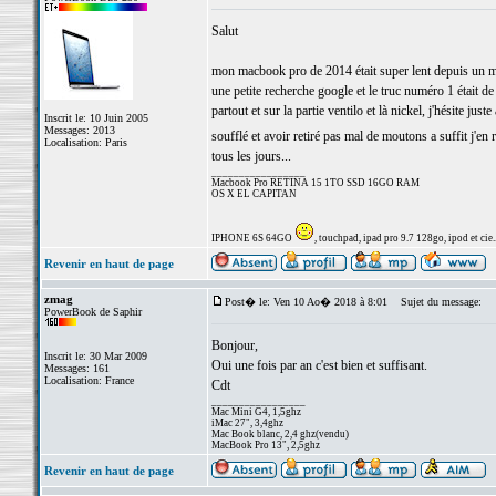
Salut
mon macbook pro de 2014 était super lent depuis un mome
une petite recherche google et le truc numéro 1 était de 
partout et sur la partie ventilo et là nickel, j'hésite ju
Inscrit le: 10 Juin 2005
Messages: 2013
soufflé et avoir retiré pas mal de moutons a suffit j'en r
Localisation: Paris
tous les jours...
_________________
Macbook Pro RETINA 15 1TO SSD 16GO RAM
OS X EL CAPITAN
IPHONE 6S 64GO
, touchpad, ipad pro 9.7 128go, ipod et cie..
Revenir en haut de page
zmag
Post� le: Ven 10 Ao� 2018 à 8:01
Sujet du message:
PowerBook de Saphir
Bonjour,
Inscrit le: 30 Mar 2009
Oui une fois par an c'est bien et suffisant.
Messages: 161
Localisation: France
Cdt
_________________
Mac Mini G4, 1,5ghz
iMac 27", 3,4ghz
Mac Book blanc, 2,4 ghz(vendu)
MacBook Pro 13", 2,5ghz
Revenir en haut de page