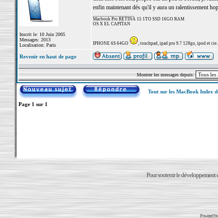
enfin maintenant dés qu'il y aura un ralentissement hop
_________________
Macbook Pro RETINA 15 1TO SSD 16GO RAM
OS X EL CAPITAN
Inscrit le: 10 Juin 2005
Messages: 2013
IPHONE 6S 64GO
, touchpad, ipad pro 9.7 128go, ipod et cie..
Localisation: Paris
Revenir en haut de page
Montrer les messages depuis:
Tout sur les MacBook Index 
Page
1
sur
1
Pour soutenir le développement du
Powered b