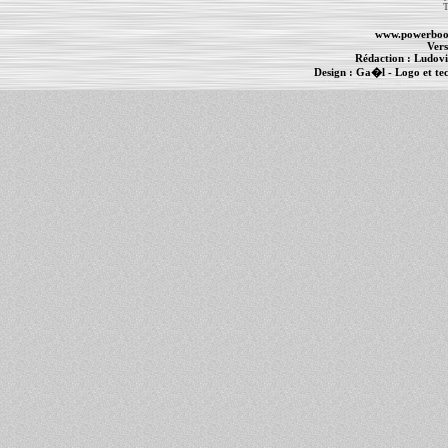
T
www.powerboo
Vers
Rédaction :
Ludovi
Design :
Ga�l
- Logo et te
Informations :
PowerBook
-
MacBook Pro
-
i