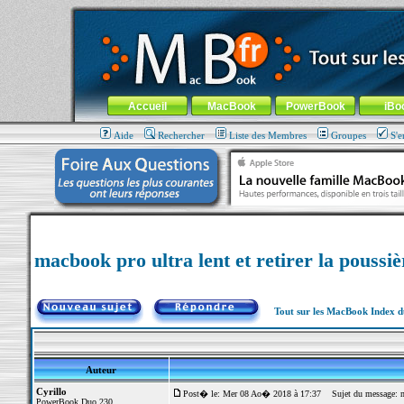
MacBook-fr.com : 100% Apple... 100% nomade !
Aller au contenu
-
Aller au menu général
-
Aller au menu de la
Menu général
Accueil
MacBook
PowerBook
iBo
Aide
Rechercher
Liste des Membres
Groupes
S'e
macbook pro ultra lent et retirer la poussiè
Tout sur les MacBook Index 
Auteur
Cyrillo
Post� le: Mer 08 Ao� 2018 à 17:37
Sujet du message: macb
PowerBook Duo 230