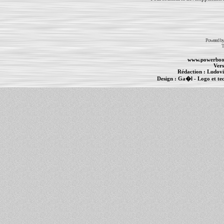
Powered b
T
www.powerboo
Vers
Rédaction :
Ludovi
Design :
Ga�l
- Logo et te
Informations :
PowerBook
-
MacBook Pro
-
i