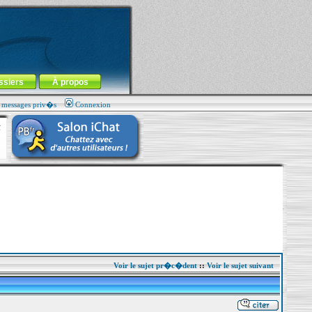
ssiers
À propos
s messages priv�s
Connexion
Voir le sujet pr�c�dent
::
Voir le sujet suivant