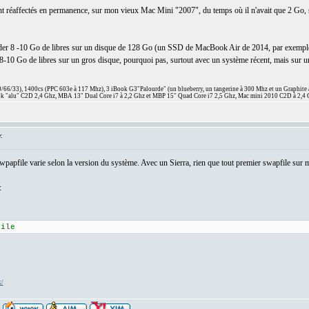
ont réaffectés en permanence, sur mon vieux Mac Mini "2007", du temps où il n'avait que 2 Go,
garder 8 -10 Go de libres sur un disque de 128 Go (un SSD de MacBook Air de 2014, par exemple), 
10 Go de libres sur un gros disque, pourquoi pas, surtout avec un système récent, mais sur un
66/33), 1400cs (PPC 603e à 117 Mhz), 3 iBook G3"Palourde" (un blueberry, un tangerine à 300 Mhz et un Graphite
 "alu" C2D 2,4 Ghz, MBA 13" Dual Core i7 à 2,2 Ghz et MBP 15" Quad Core i7 2,5 Ghz, Mac mini 2010 C2D à 2,4 
:
n swpapfile varie selon la version du système. Avec un Sierra, rien que tout premier swapfile su
:
file
x/