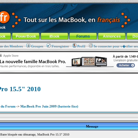
ade !
général
-
Aller au menu de la rubrique
ook
PowerBook
iBook
Forums
Annonces
Do
ste des Membres
Groupes
S'enregistrer
Profil
Se connecter pour v�rifier se
ro 15.5" 2010
x du Forum
->
MacBook Pro Juin 2009 (batterie fixe)
Message
Barre bloquée eau démarrage, MacBook Pro 15.5" 2010