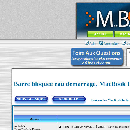
MacBook-fr.com : 100% Apple... 100% nom
Aller au contenu
-
Aller au menu 
Menu général
Accueil
MacB
Aide
Rechercher
Li
Barre bloquée eau démarrage, MacBook P
Tout sur les MacBook Inde
Auteur
avlys65
Post� le: Mer 29 Nov 2017 à 23:55
Sujet du message: 
PowerBook de Bronze