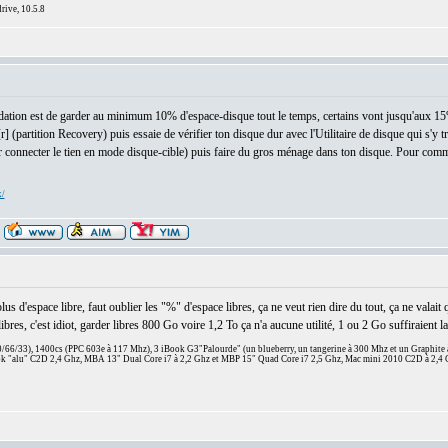
ive, 10.5.8
dation est de garder au minimum 10% d'espace-disque tout le temps, certains vont jusqu'aux 1
] (partition Recovery) puis essaie de vérifier ton disque dur avec l'Utilitaire de disque qui s'y t
connecter le tien en mode disque-cible) puis faire du gros ménage dans ton disque. Pour commence
x/
:
us d'espace libre, faut oublier les "%" d'espace libres, ça ne veut rien dire du tout, ça ne valai
res, c'est idiot, garder libres 800 Go voire 1,2 To ça n'a aucune utilité, 1 ou 2 Go suffiraient l
66/33), 1400cs (PPC 603e à 117 Mhz), 3 iBook G3"Palourde" (un blueberry, un tangerine à 300 Mhz et un Graphite
 "alu" C2D 2,4 Ghz, MBA 13" Dual Core i7 à 2,2 Ghz et MBP 15" Quad Core i7 2,5 Ghz, Mac mini 2010 C2D à 2,4 