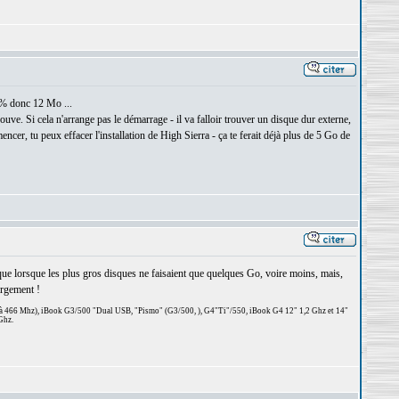
5% donc 12 Mo ...
rouve. Si cela n'arrange pas le démarrage - il va falloir trouver un disque dur externe,
r, tu peux effacer l'installation de High Sierra - ça te ferait déjà plus de 5 Go de
t que lorsque les plus gros disques ne faisaient que quelques Go, voire moins, mais,
argement !
 à 466 Mhz), iBook G3/500 "Dual USB, "Pismo" (G3/500, ), G4"Ti"/550, iBook G4 12" 1,2 Ghz et 14"
Ghz.