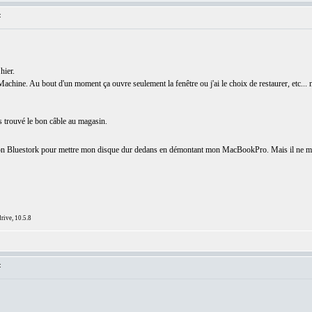
:
hier.
achine. Au bout d'un moment ça ouvre seulement la fenêtre ou j'ai le choix de restaurer, etc...
as trouvé le bon câble au magasin.
tion Bluestork pour mettre mon disque dur dedans en démontant mon MacBookPro. Mais il ne 
ive, 10.5.8
: