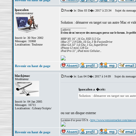
Revenir en haut de page
lpascalon
Post� le: Dim 03 D�c 2017 à 23:34
Sujet du message
Administrateur
Solution : démarrer en target sur un autre Mac et vide
_________________
Ludovic
Evitez de m'envoyer des messages perso sur le forum. Je préfèr
Inscrit le: 30 Nov 2002
MBP M1 16", 16 Go, SSD 512 Go
Messages: 31868
iMac 27" 2,9 GHz, 16 Go, 3 To FusionDrive
Localisation: Toulouse
iMac G4 24" 1,6 Ghz, 1 Go, SuperDrive
iPhone 12 mini 128 Go
iPad Pro 11", iPad mini Cellular...
Revenir en haut de page
blackjmac
Post� le: Lun 04 D�c 2017 à 14:09
Sujet du message
Modérateur
lpascalon a �crit:
Solution : démarrer en target sur un autr
Inscrit le: 04 Jan 2005
Messages: 16711
Localisation: /Library/Scripts/
ou sur un disque externe
_________________
La mine d'or pour OS X -
http://www.versiontracker.com/macos
Revenir en haut de page