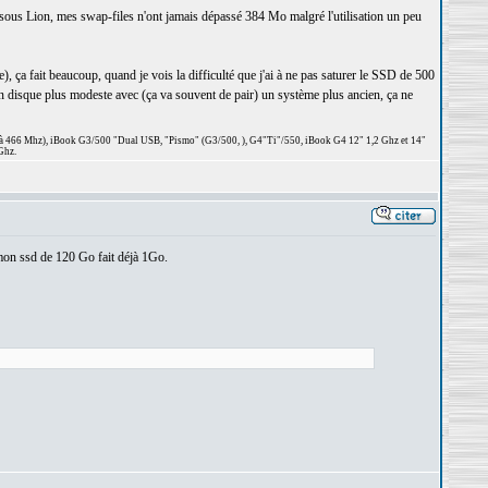
 sous Lion, mes swap-files n'ont jamais dépassé 384 Mo malgré l'utilisation un peu
ça fait beaucoup, quand je vois la difficulté que j'ai à ne pas saturer le SSD de 500
 disque plus modeste avec (ça va souvent de pair) un système plus ancien, ça ne
 à 466 Mhz), iBook G3/500 "Dual USB, "Pismo" (G3/500, ), G4"Ti"/550, iBook G4 12" 1,2 Ghz et 14"
Ghz.
r mon ssd de 120 Go fait déjà 1Go.