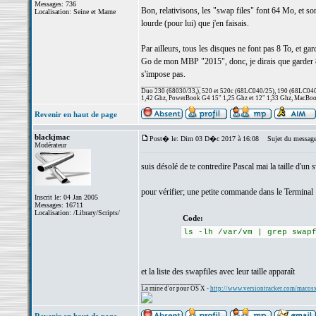
Messages: 736
Bon, relativisons, les "swap files" font 64 Mo, et s
Localisation: Seine et Marne
lourde (pour lui) que j'en faisais.
Par ailleurs, tous les disques ne font pas 8 To, et 
Go de mon MBP "2015", donc, je dirais que garder 8-
s'impose pas.
_________________
Duo 230 (68030/33,), 520 et 520c (68LC040/25), 190 (68LC040/
1,42 Ghz, PowerBook G4 15" 1,25 Ghz et 12" 1,33 Ghz, MacBook
Revenir en haut de page
blackjmac
Post� le: Dim 03 D�c 2017 à 16:08
Sujet du message
Modérateur
suis désolé de te contredire Pascal mai la taille d'u
pour vérifier; une petite commande dans le Terminal 
Inscrit le: 04 Jan 2005
Messages: 16711
Localisation: /Library/Scripts/
Code:
ls -lh /var/vm | grep swap
et la liste des swapfiles avec leur taille apparaît
_________________
La mine d'or pour OS X -
http://www.versiontracker.com/macos