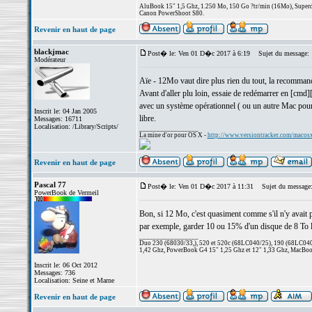
AluBook 15" 1,5 Ghz, 1.250 Mo, 150 Go ?tr/min (16Mo), Superdr
Canon PowerShoot S80.
Revenir en haut de page
blackjmac
Post� le: Ven 01 D�c 2017 à 6:19
Sujet du message:
Modérateur
Aïe - 12Mo vaut dire plus rien du tout, la recomman
Avant d'aller plu loin, essaie de redémarrer en [cmd][r
avec un système opérationnel ( ou un autre Mac pour 
Inscrit le: 04 Jan 2005
libre.
Messages: 16711
Localisation: /Library/Scripts/
_________________
La mine d'or pour OS X -
http://www.versiontracker.com/macos
Revenir en haut de page
Pascal 77
Post� le: Ven 01 D�c 2017 à 11:31
Sujet du message
PowerBook de Vermeil
Bon, si 12 Mo, c'est quasiment comme s'il n'y avait pl
par exemple, garder 10 ou 15% d'un disque de 8 To lib
_________________
Duo 230 (68030/33,), 520 et 520c (68LC040/25), 190 (68LC040/
1,42 Ghz, PowerBook G4 15" 1,25 Ghz et 12" 1,33 Ghz, MacBook
Inscrit le: 06 Oct 2012
Messages: 736
Localisation: Seine et Marne
Revenir en haut de page