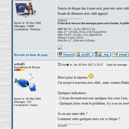
Soucis de disque dur à mon avis, peut etre carte vidé
Essaie de démarrer avec shift appuyé.
_________________
Ludovic
Inscrit le: 30 Nov 2002
Evitez de m'envoyer des messages perso sur le forum. Je préfèr
Messages: 31868
Localisation: Toulouse
MBP M1 16", 16 Go, SSD 512 Go
iMac 27" 2,9 GHz, 16 Go, 3 To FusionDrive
iMac G4 24" 1,6 Ghz, 1 Go, SuperDrive
iPhone 12 mini 128 Go
iPad Pro 11", iPad mini Cellular...
Revenir en haut de page
avlys65
Post� le: Jeu 30 Nov 2017 à 23:57
Sujet du message:
PowerBook de Bronze
Merci pour la réponse
J'ai essayé à nouveau avec shift , mais comme d'habit
Quelques indications :
- L'écran devenait tout noir quelques fois sous Lion, 
Inscrit le: 09 Mar 2005
Messages: 229
- Quelques jours avant le problème, il y a eu un avert
Localisation: Suisse
As-tu une autre idée ?
Comment vider quelques trucs sur ce disque ?
_________________
Avlys65