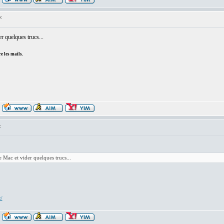
:
r quelques trucs...
e les mails.
:
e Mac et vider quelques trucs...
x/