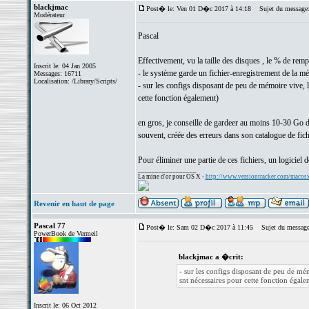
blackjmac
Post� le: Ven 01 D�c 2017 à 14:18
Sujet du message
Modérateur
Pascal
Effectivement, vu la taille des disques , le % de rem
Inscrit le: 04 Jan 2005
- le système garde un fichier-enregistrement de la m
Messages: 16711
Localisation: /Library/Scripts/
- sur les configs disposant de peu de mémoire vive, 
cette fonction également)
en gros, je conseille de gardeer au moins 10-30 Go d
souvent, créée des erreurs dans son catalogue de fic
Pour éliminer une partie de ces fichiers, un logicie
_________________
La mine d'or pour OS X -
http://www.versiontracker.com/macos
Revenir en haut de page
Pascal 77
Post� le: Sam 02 D�c 2017 à 11:45
Sujet du message
PowerBook de Vermeil
blackjmac a �crit:
- sur les configs disposant de peu de mé
snt nécessaires pour cette fonction égale
Inscrit le: 06 Oct 2012