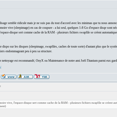
:
plisage semble ridicule mais je ne suis pas du tout d'accord avec les minimas que tu nous annonce
émoire vive (sleepimage) en cas de coupure - a lui seul, quelques 1-8 Go d'espace disqe sont n
l'espace-disque sert comme cache de la RAM - plusieurs fichiers swapfile se créent automatique
e dispo sur les disques (sleepimage, swapfiles, caches de toute sorte) d'autant plus que le sys
hiers endommageant peu à peu sa structure.
l de nettoyage est recommandé, OnyX ou Maintenance de notre ami Joël-Titanium parmi eux garde
x/
:
moire vive, l'espace-disque sert comme cache de la RAM - plusieurs fichiers swapfile se créent a
ment)