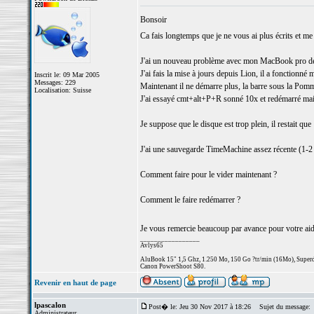
Bonsoir
Ca fais longtemps que je ne vous ai plus écrits et 
J'ai un nouveau problème avec mon MacBook pro de 
J'ai fais la mise à jours depuis Lion, il a fonctionné ma
Inscrit le: 09 Mar 2005
Messages: 229
Maintenant il ne démarre plus, la barre sous la Pomme 
Localisation: Suisse
J'ai essayé cmt+alt+P+R sonné 10x et redémarré mai
Je suppose que le disque est trop plein, il restait qu
J'ai une sauvegarde TimeMachine assez récente (1-
Comment faire pour le vider maintenant ?
Comment le faire redémarrer ?
Je vous remercie beaucoup par avance pour votre ai
_________________
Avlys65
AluBook 15" 1,5 Ghz, 1.250 Mo, 150 Go ?tr/min (16Mo), Superdr
Canon PowerShoot S80.
Revenir en haut de page
lpascalon
Post� le: Jeu 30 Nov 2017 à 18:26
Sujet du message:
Administrateur