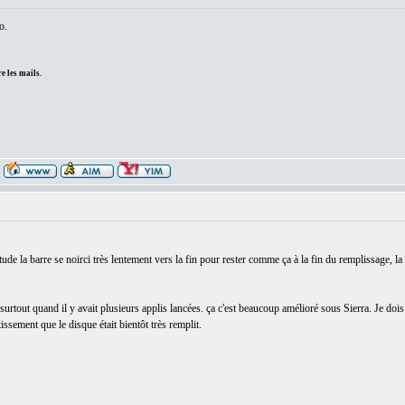
o.
e les mails.
ude la barre se noirci très lentement vers la fin pour rester comme ça à la fin du remplissage, 
surtout quand il y avait plusieurs applis lancées. ça c'est beaucoup amélioré sous Sierra. Je doi
issement que le disque était bientôt très remplit.