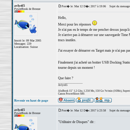
avlys65
Post� le: Mar 12 D�c 2017 à 19:06
Sujet du message
PowerBook de Bronze
Hello,
Merci pour les réponses
Je n'ai pas eu le temps de me pencher dessus jusqu'à 
Je n'arrive pas à démarrer sur une sauvegarde Time M
trucs inutiles.
Inscrit le: 09 Mar 2005
Messages: 229
Localisation: Suisse
J'ai essayer de démarrer en Target mais je n'ai pas p
Finalement j'ai acheté un boitier USB Docking Sta
tourne depuis un moment !
Que faire ?
_________________
Avlys65
AluBook 15" 1,5 Ghz, 1.250 Mo, 150 Go ?tr/min (16Mo), Superdr
Canon PowerShoot S80.
Revenir en haut de page
avlys65
Post� le: Mar 12 D�c 2017 à 23:58
Sujet du message
PowerBook de Bronze
"Utilitaire de Disques" dit :