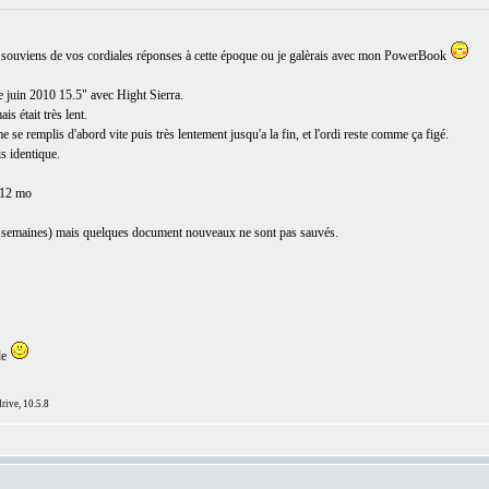
me souviens de vos cordiales réponses à cette époque ou je galèrais avec mon PowerBook
juin 2010 15.5" avec Hight Sierra.
is était très lent.
se remplis d'abord vite puis très lentement jusqu'a la fin, et l'ordi reste comme ça figé.
s identique.
e 12 mo
2 semaines) mais quelques document nouveaux ne sont pas sauvés.
de
ive, 10.5.8