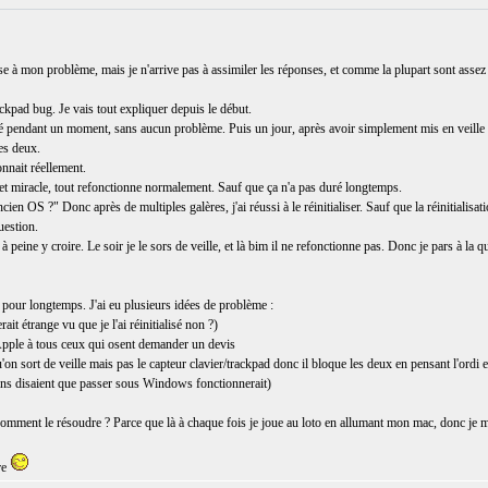
e à mon problème, mais je n'arrive pas à assimiler les réponses, et comme la plupart sont assez 
kpad bug. Je vais tout expliquer depuis le début.
é pendant un moment, sans aucun problème. Puis un jour, après avoir simplement mis en veille le 
es deux.
nnait réellement.
e et miracle, tout refonctionne normalement. Sauf que ça n'a pas duré longtemps.
en OS ?" Donc après de multiples galères, j'ai réussi à le réinitialiser. Sauf que la réinitialisatio
uestion.
à peine y croire. Le soir je le sors de veille, et là bim il ne refonctionne pas. Donc je pars à la 
s pour longtemps. J'ai eu plusieurs idées de problème :
it étrange vu que je l'ai réinitialisé non ?)
pple à tous ceux qui osent demander un devis
'on sort de veille mais pas le capteur clavier/trackpad donc il bloque les deux en pensant l'ordi e
ins disaient que passer sous Windows fonctionnerait)
comment le résoudre ? Parce que là à chaque fois je joue au loto en allumant mon mac, donc je 
re