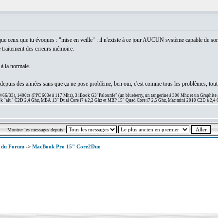
e ceux que tu évoques : "mise en veille" : il n'existe à ce jour AUCUN système capable de sorti
 traitement des erreurs mémoire.
 à la normale.
le depuis des années sans que ça ne pose problème, ben oui, c'est comme tous les problèmes, tout a
66/33), 1400cs (PPC 603e à 117 Mhz), 3 iBook G3"Palourde" (un blueberry, un tangerine à 300 Mhz et un Graphite
 "alu" C2D 2,4 Ghz, MBA 13" Dual Core i7 à 2,2 Ghz et MBP 15" Quad Core i7 2,5 Ghz, Mac mini 2010 C2D à 2,4 
Montrer les messages depuis:
x du Forum
->
MacBook Pro 15" Core2Duo