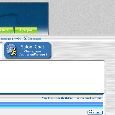
ssiers
À propos
s messages priv�s
Connexion
Voir le sujet pr�c�dent
::
Voir le sujet suivant