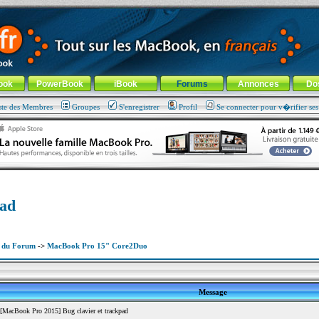
ade !
général
-
Aller au menu de la rubrique
ook
PowerBook
iBook
Forums
Annonces
Do
ste des Membres
Groupes
S'enregistrer
Profil
Se connecter pour v�rifier se
pad
x du Forum
->
MacBook Pro 15" Core2Duo
Message
MacBook Pro 2015] Bug clavier et trackpad