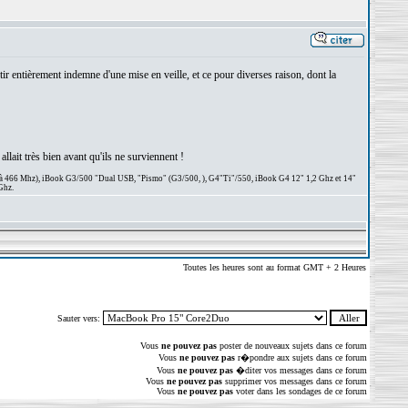
r entièrement indemne d'une mise en veille, et ce pour diverses raison, dont la
llait très bien avant qu'ils ne surviennent !
 à 466 Mhz), iBook G3/500 "Dual USB, "Pismo" (G3/500, ), G4"Ti"/550, iBook G4 12" 1,2 Ghz et 14"
Ghz.
Toutes les heures sont au format GMT + 2 Heures
Sauter vers:
Vous
ne pouvez pas
poster de nouveaux sujets dans ce forum
Vous
ne pouvez pas
r�pondre aux sujets dans ce forum
Vous
ne pouvez pas
�diter vos messages dans ce forum
Vous
ne pouvez pas
supprimer vos messages dans ce forum
Vous
ne pouvez pas
voter dans les sondages de ce forum