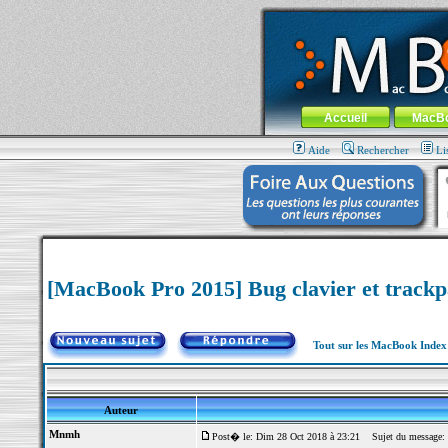
MacBook-fr.com : 100% Apple... 100% nom
Aller au contenu
-
Aller au menu 
Menu général
Accueil
MacB
Aide
Rechercher
Li
[MacBook Pro 2015] Bug clavier et track
Tout sur les MacBook Inde
Auteur
Mnmh
Post� le: Dim 28 Oct 2018 à 23:21
Sujet du message: [