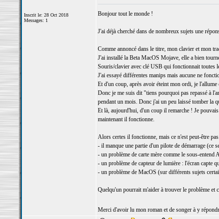
Bonjour tout le monde !
Inscrit le: 28 Oct 2018
Messages: 1
J'ai déjà cherché dans de nombreux sujets une répons
Comme annoncé dans le titre, mon clavier et mon trac
J'ai installé la Beta MacOS Mojave, elle a bien tourn
Souris/clavier avec clé USB qui fonctionnait toutes l
J'ai essayé différentes manips mais aucune ne fonctio
Et d'un coup, après avoir éteint mon ordi, je l'allum
Donc je me suis dit "tiens pourquoi pas repassé à l'anci
pendant un mois. Donc j'ai un peu laissé tomber la q
Et là, aujourd'hui, d'un coup il remarche ! Je pouvais 
maintenant il fonctionne.
Alors certes il fonctionne, mais ce n'est peut-être pa
- il manque une partie d'un pilote de démarrage (ce sera
- un problème de carte mère comme le sous-entend A
- un problème de capteur de lumière : l'écran capte qu
- un problème de MacOS (sur différents sujets certa
Quelqu'un pourrait m'aider à trouver le problème et 
Merci d'avoir lu mon roman et de songer à y répond