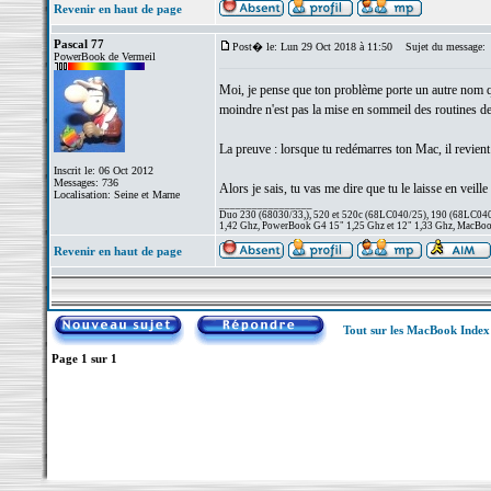
Revenir en haut de page
Pascal 77
Post� le: Lun 29 Oct 2018 à 11:50
Sujet du message:
PowerBook de Vermeil
Moi, je pense que ton problème porte un autre nom qu
moindre n'est pas la mise en sommeil des routines de
La preuve : lorsque tu redémarres ton Mac, il revient
Inscrit le: 06 Oct 2012
Messages: 736
Alors je sais, tu vas me dire que tu le laisse en veil
Localisation: Seine et Marne
_________________
Duo 230 (68030/33,), 520 et 520c (68LC040/25), 190 (68LC040/
1,42 Ghz, PowerBook G4 15" 1,25 Ghz et 12" 1,33 Ghz, MacBook
Revenir en haut de page
Tout sur les MacBook Inde
Page
1
sur
1