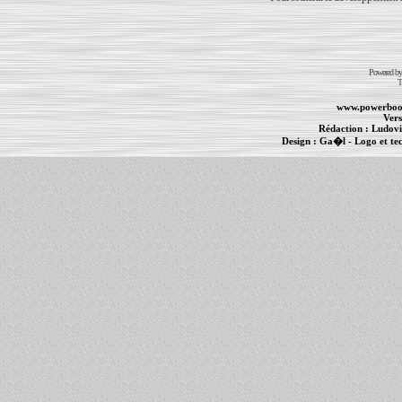
Powered b
T
www.powerboo
Vers
Rédaction :
Ludovi
Design :
Ga�l
- Logo et te
Informations :
PowerBook
-
MacBook Pro
-
i