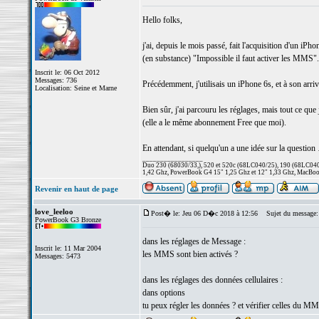
Hello folks,
j'ai, depuis le mois passé, fait l'acquisition d'un 
(en substance) "Impossible il faut activer les MMS".
Inscrit le: 06 Oct 2012
Messages: 736
Précédemment, j'utilisais un iPhone 6s, et à son arri
Localisation: Seine et Marne
Bien sûr, j'ai parcouru les réglages, mais tout ce q
(elle a le même abonnement Free que moi).
En attendant, si quelqu'un a une idée sur la questio
_________________
Duo 230 (68030/33,), 520 et 520c (68LC040/25), 190 (68LC040/
1,42 Ghz, PowerBook G4 15" 1,25 Ghz et 12" 1,33 Ghz, MacBook
Revenir en haut de page
love_leeloo
Post� le: Jeu 06 D�c 2018 à 12:56
Sujet du message:
PowerBook G3 Bronze
dans les réglages de Message :
Inscrit le: 11 Mar 2004
les MMS sont bien activés ?
Messages: 5473
dans les réglages des données cellulaires :
dans options
tu peux régler les données ? et vérifier celles du M