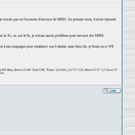
 je n'avais pas eu l'occasion d'envoyer de MMS. Au premier essai, il m'est répondu
e sur le Xs, or, sur le 6s, je n'avais aucun problème pour envoyer des MMS.
donné à ma compagne pour remplacer son 6 abimé, mais bien sûr, je ferais ça ce WE
 à 466 Mhz), iBook G3/500 "Dual USB, "Pismo" (G3/500, ), G4"Ti"/550, iBook G4 12" 1,2 Ghz et 14"
Ghz.