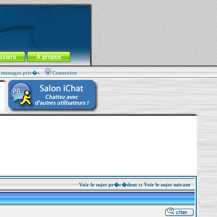
ssiers
À propos
s messages priv�s
Connexion
Voir le sujet pr�c�dent
::
Voir le sujet suivant