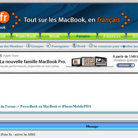
ade !
général
-
Aller au menu de la rubrique
ook
PowerBook
iBook
Forums
Annonces
Do
ste des Membres
Groupes
S'enregistrer
Profil
Se connecter pour v�rifier se
x du Forum
->
PowerBook ou MacBook et iPhone/Mobile/PDA
Message
iPone Xs : activer les MMS