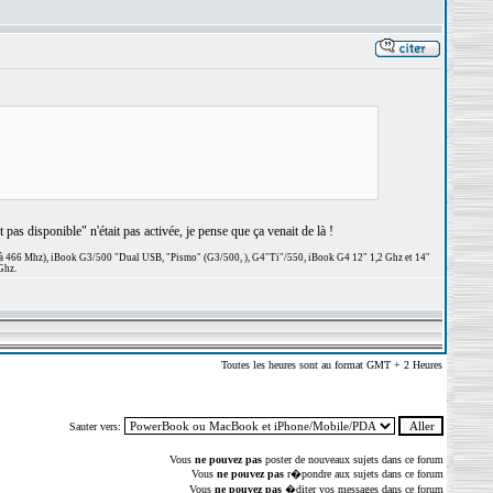
pas disponible" n'était pas activée, je pense que ça venait de là !
 à 466 Mhz), iBook G3/500 "Dual USB, "Pismo" (G3/500, ), G4"Ti"/550, iBook G4 12" 1,2 Ghz et 14"
Ghz.
Toutes les heures sont au format GMT + 2 Heures
Sauter vers:
Vous
ne pouvez pas
poster de nouveaux sujets dans ce forum
Vous
ne pouvez pas
r�pondre aux sujets dans ce forum
Vous
ne pouvez pas
�diter vos messages dans ce forum