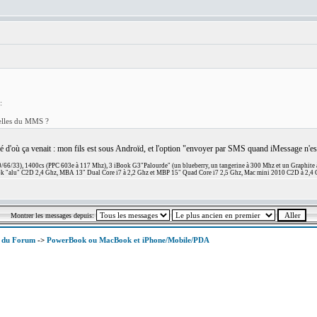
:
:
celles du MMS ?
vé d'où ça venait : mon fils est sous Androïd, et l'option "envoyer par SMS quand iMessage n'est 
66/33), 1400cs (PPC 603e à 117 Mhz), 3 iBook G3"Palourde" (un blueberry, un tangerine à 300 Mhz et un Graphite
 "alu" C2D 2,4 Ghz, MBA 13" Dual Core i7 à 2,2 Ghz et MBP 15" Quad Core i7 2,5 Ghz, Mac mini 2010 C2D à 2,4 
Montrer les messages depuis:
x du Forum
->
PowerBook ou MacBook et iPhone/Mobile/PDA