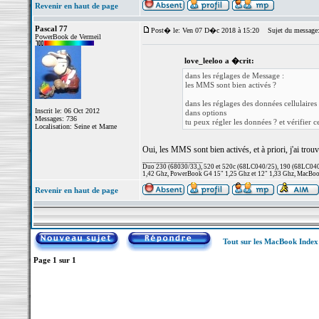
Revenir en haut de page
Pascal 77
Post� le: Ven 07 D�c 2018 à 15:20
Sujet du message
PowerBook de Vermeil
love_leeloo a �crit:
dans les réglages de Message :
les MMS sont bien activés ?
dans les réglages des données cellulaires 
Inscrit le: 06 Oct 2012
dans options
Messages: 736
tu peux régler les données ? et vérifier 
Localisation: Seine et Marne
Oui, les MMS sont bien activés, et à priori, j'ai trou
_________________
Duo 230 (68030/33,), 520 et 520c (68LC040/25), 190 (68LC040/
1,42 Ghz, PowerBook G4 15" 1,25 Ghz et 12" 1,33 Ghz, MacBook
Revenir en haut de page
Tout sur les MacBook Inde
Page
1
sur
1