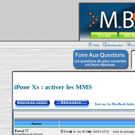
MacBook-fr.com : 100% Apple... 100% nom
Aller au contenu
-
Aller au menu 
Menu général
Accueil
MacB
Aide
Rechercher
Li
iPone Xs : activer les MMS
Tout sur les MacBook Inde
Auteur
Pascal 77
Post� le: Jeu 06 D�c 2018 à 10:32
Sujet du message: 
PowerBook de Vermeil