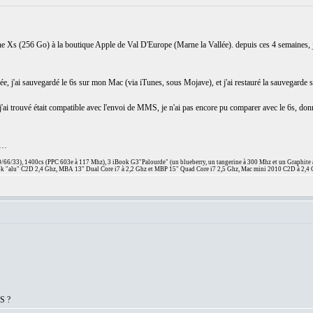
iPhone Xs (256 Go) à la boutique Apple de Val D'Europe (Marne la Vallée). depuis ces 4 semaines,
vée, j'ai sauvegardé le 6s sur mon Mac (via iTunes, sous Mojave), et j'ai restauré la sauvegard
ue j'ai trouvé était compatible avec l'envoi de MMS, je n'ai pas encore pu comparer avec le 6s, 
n …
66/33), 1400cs (PPC 603e à 117 Mhz), 3 iBook G3"Palourde" (un blueberry, un tangerine à 300 Mhz et un Graphite
 "alu" C2D 2,4 Ghz, MBA 13" Dual Core i7 à 2,2 Ghz et MBP 15" Quad Core i7 2,5 Ghz, Mac mini 2010 C2D à 2,4 
MS ?