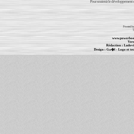
Pour soutenir le développement du
Powered b
T
www.powerboo
Vers
Rédaction :
Ludovi
Design :
Ga�l
- Logo et te
Informations :
PowerBook
-
MacBook Pro
-
i