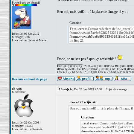
PowerBook de Vermeil
Ben oui, mais voilà … à la place de l'image, il y a :
Citation:
Fatal error
: Cannot redeclare define_once() (
/home/www/ab5ae6c893625432911be00a14f27b
Inscrit le: 06 Oct 2012
/home/www/ab5ae6c893625432911be00a14f27
Messages: 736
Localisation: Seine et Marne
on line
21
Donc, on ne sait pas à quoi ça ressemble !
_________________
Duo 230 (68030/33,), 520 et 520c (68LC040/25), 190 (68LC040/66/
iBook G3/500 "Dual USB, "Pismo" (G3/500, ), G4"Ti"/550, iBook
Core i7 à 2,2 Ghz et MBP 15" Quad Core i7 2,5 Ghz, Mac mini 201
Revenir en haut de page
ch-vox
Post� le: Ven 25 Jan 2019 à 5:52
Sujet du message:
Modérateur
Pascal 77 a �crit:
Ben oui, mais voilà … à la place de l'image, il 
Citation:
Inscrit le: 22 Oct 2003
Fatal error
: Cannot redeclare define
Messages: 19383
/home/www/ab5ae6c893625432911be00
Localisation: La Réunion
/home/www/ab5ae6c893625432911be0