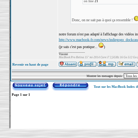
on line
21
Donc, on ne sait pas à quoi ça ressemble !
notre forum n'est pas adapté à l'affichage des vidéos i
http://www.macbook-fr.com/news/indiegogo_dockcase
(je sais c'est pas pratique...
)
_________________
Vincent
MacBook Pro Retina 15" mi-2014 Core i7 2,5GHz 16 Go 512 Go
Revenir en haut de page
Montrer les messages depuis:
Tout sur les MacBook Index 
Page
1
sur
1