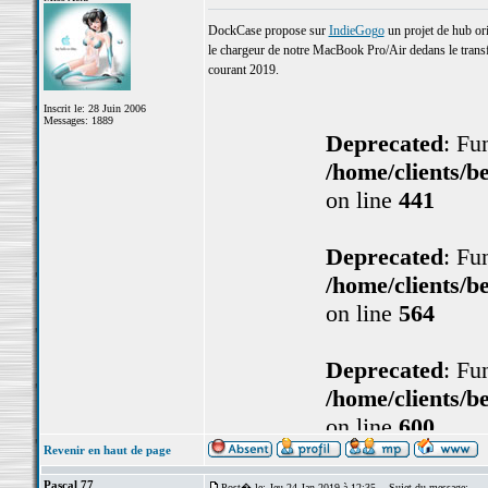
DockCase propose sur
IndieGogo
un projet de hub ori
le chargeur de notre MacBook Pro/Air dedans le trans
courant 2019.
Inscrit le: 28 Juin 2006
Messages: 1889
Revenir en haut de page
Pascal 77
Post� le: Jeu 24 Jan 2019 à 12:35
Sujet du message: