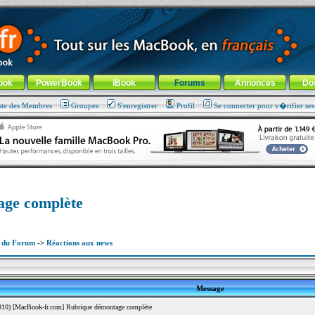
ade !
général
-
Aller au menu de la rubrique
ook
PowerBook
iBook
Forums
Annonces
Do
ste des Membres
Groupes
S'enregistrer
Profil
Se connecter pour v�rifier se
age complète
x du Forum
->
Réactions aux news
Message
10) [MacBook-fr.com] Rubrique démontage complète