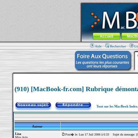
MacBook-fr.com : 100% Apple... 100% nom
Aller au contenu
-
Aller au menu 
Menu général
Accueil
MacB
Aide
Rechercher
Li
(910) [MacBook-fr.com] Rubrique démont
Tout sur les MacBook Inde
Auteur
Lisa
Post� le: Lun 17 Juil 2006 à 6:33
Sujet du message: (9
Miss Actu