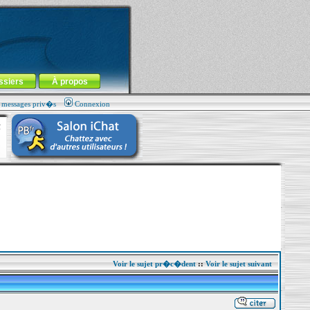
ssiers
À propos
s messages priv�s
Connexion
Voir le sujet pr�c�dent
::
Voir le sujet suivant