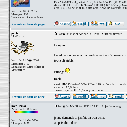
Duo 230 (68030/33,), 520 et 520c (68LC040/25), 190 (68LC040/66/
iBook G3/500 "Dual USB, "Pismo" (G3/500, ), G4"Ti"/550, iBook
Core i7 à 2,2 Ghz et MBP 15" Quad Core i7 2,5 Ghz, Mac mini 201
Inscrit le: 06 Oct 2012
Messages: 736
Localisation: Seine et Marne
Revenir en haut de page
pacis
Post� le: Mar 21 Avr 2020 à 11:40
Sujet du message:
Modérateur
Bonjour
Pareil depuis le début du confinement où j'ai rajouté u
tout soit stable.
Inscrit le: 01 D�c 2002
Messages: 8713
Localisation: Entre Nîmes et
Montpellier
Etrange
_________________
David
- moi : MBP 15" retina 2.3Ghz 512ssd 16Go + iPad mini + ipad air
- elle : MBA 1,6Ghz V1
- mômes : que des PC !?!, j'ai loupé un truc là
Revenir en haut de page
love_leeloo
Post� le: Mar 21 Avr 2020 à 23:12
Sujet du message:
PowerBook G3 Bronze
je me demande si j'ai fait un bon achat.
Inscrit le: 11 Mar 2004
au prix du bidule.
Messages: 5473