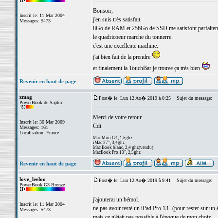
Bonsoir,
Inscrit le: 11 Mar 2004
j'en suis très satisfait.
Messages: 5473
8Go de RAM et 256Go de SSD me satisfont parfaitem
le quadricoeur marche du tonnerre.
c'est une excellente machine.
j'ai bien fait de la prendre
et finalement la TouchBar je trouve ça très bien
Revenir en haut de page
zmag
Post� le: Lun 12 Ao� 2019 à 0:25
Sujet du message:
PowerBook de Saphir
Merci de votre retour.
Inscrit le: 30 Mar 2009
Cdt
Messages: 161
Localisation: France
_________________
Mac Mini G4, 1,5ghz
iMac 27", 3,4ghz
Mac Book blanc, 2,4 ghz(vendu)
MacBook Pro 13", 2,5ghz
Revenir en haut de page
love_leeloo
Post� le: Lun 12 Ao� 2019 à 9:41
Sujet du message:
PowerBook G3 Bronze
j'ajouterai un bémol.
Inscrit le: 11 Mar 2004
ne pas avoir testé un iPad Pro 13" (pour rester sur u
Messages: 5473
mais ce n'était pas possible à l'époque de mon choix.