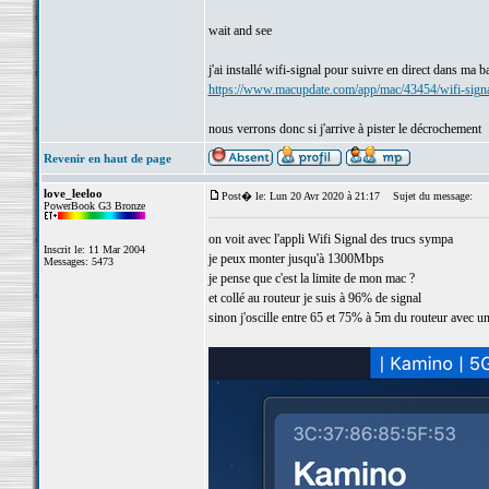
wait and see
j'ai installé wifi-signal pour suivre en direct dans ma 
https://www.macupdate.com/app/mac/43454/wifi-sign
nous verrons donc si j'arrive à pister le décrochement
Revenir en haut de page
love_leeloo
Post� le: Lun 20 Avr 2020 à 21:17
Sujet du message:
PowerBook G3 Bronze
on voit avec l'appli Wifi Signal des trucs sympa
Inscrit le: 11 Mar 2004
je peux monter jusqu'à 1300Mbps
Messages: 5473
je pense que c'est la limite de mon mac ?
et collé au routeur je suis à 96% de signal
sinon j'oscille entre 65 et 75% à 5m du routeur avec un