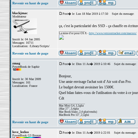
Revenir en haut de page
blackjmac
Post� le: Lun 18 Mar 2019 à 17:50
Sujet du message:
Modérateur
ça, c'est la particularité des SSD - ça chauffe en écritu
_________________
La mine d'or pour OS X -
http://www.versiontracker.com/macosx/
Inscrit le: 04 Jan 2005
Messages: 16711
Localisation: /Library/Scripts/
Revenir en haut de page
zmag
Post� le: Dim 11 Ao� 2019 à 10:46
Sujet du message:
PowerBook de Saphir
Bonjour,
Inscrit le: 30 Mar 2009
Une amie envisage l'achat soit d' Air soit d'un Pro.
Messages: 161
Localisation: France
Le budget devrait avoisiner les 1500€.
Quel bilan faites-vous de l'utilisation du votre à ce jour
Cdt
_________________
Mac Mini G4, 1,5ghz
iMac 27", 3,4ghz
Mac Book blanc, 2,4 ghz(vendu)
MacBook Pro 13", 2,5ghz
Revenir en haut de page
love_leeloo
Post� le: Dim 11 Ao� 2019 à 22:01
Sujet du message:
PowerBook G3 Bronze