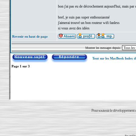
bon j'ai pas eu de décrochement aujourd'hui, mais par c
bref, je suis pas super enthousiasmé
j'aimerai trouvé un bon routeur wifi fanless
si vous avez des idées
Revenir en haut de page
Montrer les messages depuis:
Tout sur les MacBook Index 
Page
1
sur
3
Pour soutenir le développement du
Powered b