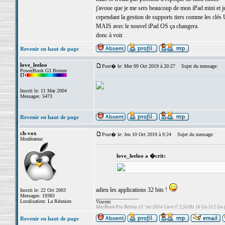
j'avoue que je me sers beaucoup de mon iPad mini et j
cependant la gestion de supports tiers comme les clés U
MAIS avec le nouvel iPad OS ça changera.
donc à voir.
Revenir en haut de page
love_leeloo
Post� le: Mer 09 Oct 2019 à 20:27
Sujet du message:
PowerBook G3 Bronze
Inscrit le: 11 Mar 2004
Messages: 5473
Revenir en haut de page
ch-vox
Post� le: Jeu 10 Oct 2019 à 9:24
Sujet du message:
Modérateur
love_leeloo a �crit:
adieu les applications 32 bits !
Inscrit le: 22 Oct 2003
Messages: 19383
_________________
Localisation: La Réunion
Vincent
MacBook Pro Retina 15" mi-2014 Core i7 2,5GHz 16 Go 512 Go
Revenir en haut de page