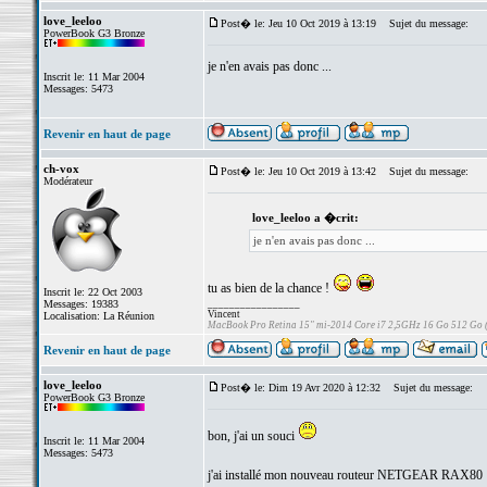
love_leeloo
Post� le: Jeu 10 Oct 2019 à 13:19
Sujet du message:
PowerBook G3 Bronze
je n'en avais pas donc ...
Inscrit le: 11 Mar 2004
Messages: 5473
Revenir en haut de page
ch-vox
Post� le: Jeu 10 Oct 2019 à 13:42
Sujet du message:
Modérateur
love_leeloo a �crit:
je n'en avais pas donc ...
tu as bien de la chance !
Inscrit le: 22 Oct 2003
Messages: 19383
_________________
Vincent
Localisation: La Réunion
MacBook Pro Retina 15" mi-2014 Core i7 2,5GHz 16 Go 512 Go
Revenir en haut de page
love_leeloo
Post� le: Dim 19 Avr 2020 à 12:32
Sujet du message:
PowerBook G3 Bronze
bon, j'ai un souci
Inscrit le: 11 Mar 2004
Messages: 5473
j'ai installé mon nouveau routeur NETGEAR RAX80