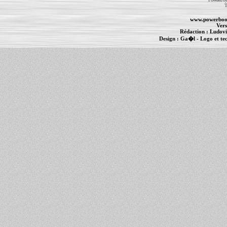
T
www.powerboo
Vers
Rédaction :
Ludovi
Design :
Ga�l
- Logo et te
Informations :
PowerBook
-
MacBook Pro
-
i