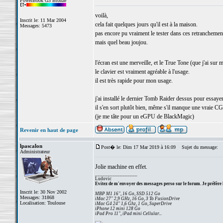
PowerBook G3 Bronze
voilà,
Inscrit le: 11 Mar 2004
cela fait quelques jours qu'il est à la maison.
Messages: 5473
pas encore pu vraiment le tester dans ces retranchemen
mais quel beau joujou.
l'écran est une merveille, et le True Tone (que j'ai su
le clavier est vraiment agréable à l'usage.
il est très rapide pour mon usage.
j'ai installé le dernier Tomb Raider dessus pour essayer
il s'en sort plutôt bien, même s'il manque une vraie CG
(je me tâte pour un eGPU de BlackMagic)
Revenir en haut de page
lpascalon
Post� le: Dim 17 Mar 2019 à 16:09
Sujet du message:
Administrateur
Jolie machine en effet.
_________________
Ludovic
Evitez de m'envoyer des messages perso sur le forum. Je préfère 
Inscrit le: 30 Nov 2002
MBP M1 16", 16 Go, SSD 512 Go
Messages: 31868
iMac 27" 2,9 GHz, 16 Go, 3 To FusionDrive
Localisation: Toulouse
iMac G4 24" 1,6 Ghz, 1 Go, SuperDrive
iPhone 12 mini 128 Go
iPad Pro 11", iPad mini Cellular...