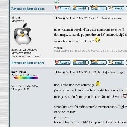
Revenir en haut de page
ch-vox
Post� le: Lun 18 Mar 2019 à 4:18
Sujet du message:
Modérateur
tu as vraiment besoin d'un carte graphique externe ?!
dommage, tu aurais pu prendre un 15" mieux équipé dè
à quoi bon une carte externe ?
_________________
Vincent
Inscrit le: 22 Oct 2003
MacBook Pro Retina 15" mi-2014 Core i7 2,5GHz 16 Go 512 Go
Messages: 19383
Localisation: La Réunion
Revenir en haut de page
love_leeloo
Post� le: Lun 18 Mar 2019 à 17:49
Sujet du message:
PowerBook G3 Bronze
non, c'était une idée comme ça
Inscrit le: 11 Mar 2004
Messages: 5473
j'aime le concept d'une machine portable et quand tu a
mais je vais plutôt me prendre une Nitendo Switch
sinon hier soir j'ai enfin tester le traitement sous Ligh
ça pulse un max.
je suis ravi.
les ventilos s'affolent MAIS à peine le traitement termin