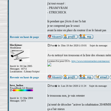
j'ai tout essayé :
- PRAM/VRAM
- ETRECHECK
là pendant que j'écris il me l'a fait
je ne comprend pas le souci
avant la mise en place du routeur il ne le faisait pas
Revenir en haut de page
blackjmac
Post� le: Dim 19 Avr 2020 à 19:01
Sujet du message:
Modérateur
As-tu nettoyé ton trousseau et la liste des réseaux mém
_________________
La mine d'or pour OS X -
http://www.versiontracker.com/macosx/
Inscrit le: 04 Jan 2005
Messages: 16711
Localisation: /Library/Scripts/
Revenir en haut de page
love_leeloo
Post� le: Lun 20 Avr 2020 à 11:24
Sujet du message:
PowerBook G3 Bronze
le trousseau non, je vais retenter
Inscrit le: 11 Mar 2004
Messages: 5473
j'ai tenté de décocher "activer la cohabitation 20/40M
ça a l'air mieux