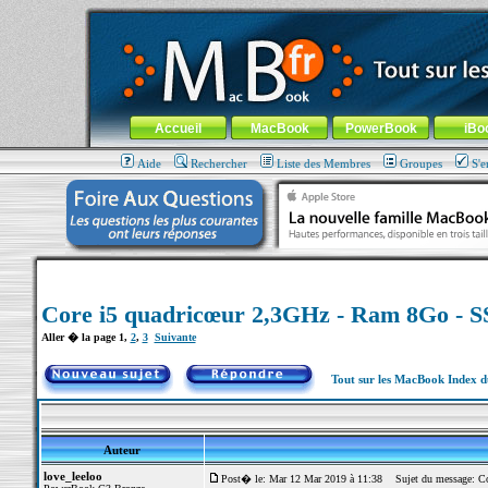
MacBook-fr.com : 100% Apple... 100% nomade !
Aller au contenu
-
Aller au menu général
-
Aller au menu de la
Menu général
Accueil
MacBook
PowerBook
iBo
Aide
Rechercher
Liste des Membres
Groupes
S'e
Core i5 quadricœur 2,3GHz - Ram 8Go - 
Aller � la page
1
,
2
,
3
Suivante
Tout sur les MacBook Index 
Auteur
love_leeloo
Post� le: Mar 12 Mar 2019 à 11:38
Sujet du message: Co