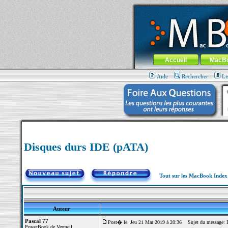
MacBook-fr.com : 100% Apple... 100% nom
Aller au contenu
-
Aller au menu 
Menu général
Accueil
MacB
Aide
Rechercher
Li
Disques durs IDE (pATA)
Tout sur les MacBook Inde
Auteur
Pascal 77
Post� le: Jeu 21 Mar 2019 à 20:36
Sujet du message: D
PowerBook de Vermeil