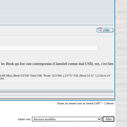
, les iBook qui leur sont contemporains (Clamshell comme dual USB), eux, c'est bien
 à 466 Mhz), iBook G3/500 "Dual USB, "Pismo" (G3/500, ), G4"Ti"/550, iBook G4 12" 1,2 Ghz et 14"
Ghz.
Toutes les heures sont au format GMT + 2 Heures
Sauter vers: