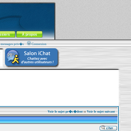
ssiers
À propos
s messages priv�s
Connexion
Voir le sujet pr�c�dent
::
Voir le sujet suivant