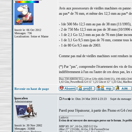
Avis aux possesseurs de vieilles machines en panne d
au pas* de 76 mm, et même des 12,5 mm au pas* de 3
- 1de 500 Mo 12,5 mm au pas de 38 mm (11/1995),
- 2 de 750 Mo 12,5 mm au pas de 38 mm (10/1996 e
Inscrit le: 06 Oct 2012
Messages: 736
- 1 de 2,1 Go 12,5 mm au pas de 76 mm (date incon
Localisation: Seine et Marne
- 1 de 3,1 Go 9,5 mm (pas de 76 mm, comme tous le
- 1 de 80 Go 9,5 mm de 2003.
Comme pas mal de vieilles machines sont rendues ino
(*) Par "pas", comprendre l'écartement des vis de f
indifféremment à l'un ou l'autre de ces deux pas, le
_________________
Duo 230 (68030/33,), 520 et 520c (68LC040/25), 190 (68LC040/
1,42 Ghz, PowerBook G4 15" 1,25 Ghz et 12" 1,33 Ghz, MacBook
Revenir en haut de page
lpascalon
Post� le: Dim 24 Mar 2019 à 23:23
Sujet du message:
Administrateur
Pareil pour l'épaisseur, à partir des Pismo et G4 c'e
_________________
Ludovic
Evitez de m'envoyer des messages perso sur le forum. Je préfèr
Inscrit le: 30 Nov 2002
MBP M1 16", 16 Go, SSD 512 Go
Messages: 31868
iMac 27" 2,9 GHz, 16 Go, 3 To FusionDrive
Localisation: Toulouse