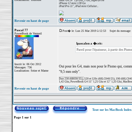
iMac G4 24" 1,6 Ghz, 1 Go, SuperDrive
iPhone 12 mini 128 Go
iPad Pro 11", iPad mini Cellular...
Revenir en haut de page
Pascal 77
Post� le: Lun 25 Mar 2019 à 12:53
Sujet du message:
PowerBook de Vermeil
lpascalon a �crit:
Pareil pour l'épaisseur, à partir des Pis
Inscrit le: 06 Oct 2012
Oui pour les G4, mais non pour le Pismo qui, comme 
Messages: 736
Localisation: Seine et Marne
"9,5 mm only".
_________________
Duo 230 (68030/33,), 520 et 520c (68LC040/25), 190 (68LC040/
1,42 Ghz, PowerBook G4 15" 1,25 Ghz et 12" 1,33 Ghz, MacBook
Revenir en haut de page
Tout sur les MacBook Inde
Page
1
sur
1