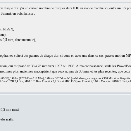
e disque dur, j'ai un certain nombre de disques durs IDE en état de marche ici, outre un 3,5 p
8mm), en voici la liste :
t 1/1997),
nue),
s 9,5 mm, date inconnue),
pérantes suite à des pannes de disque dur, si vous en avez une dans ce cas, passez moi un MP
ixation, qui est passé de 38 à 76 mm vers 1997 ou 1998. À ma connaissance, seuls les PowerBoo
s machines plus anciennes n'acceptaient que ceux au pas de 38 mm, et les plus récentes, que ceu
66/33), 1400cs (PPC 603e à 117 Mhz), 3 iBook G3"Palourde" (un blueberry, un tangerine à 300 Mhz et un Graphite
 "alu" C2D 2,4 Ghz, MBA 13" Dual Core i7 à 2,2 Ghz et MBP 15" Quad Core i7 2,5 Ghz, Mac mini 2010 C2D à 2,4 
st 9,5 mm maxi.
e les mails.