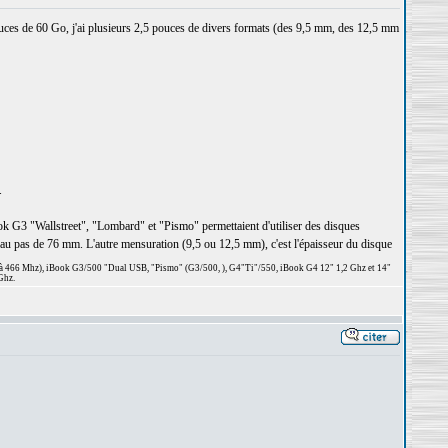
ouces de 60 Go, j'ai plusieurs 2,5 pouces de divers formats (des 9,5 mm, des 12,5 mm
.
k G3 "Wallstreet", "Lombard" et "Pismo" permettaient d'utiliser des disques
x au pas de 76 mm. L'autre mensuration (9,5 ou 12,5 mm), c'est l'épaisseur du disque
 à 466 Mhz), iBook G3/500 "Dual USB, "Pismo" (G3/500, ), G4"Ti"/550, iBook G4 12" 1,2 Ghz et 14"
Ghz.