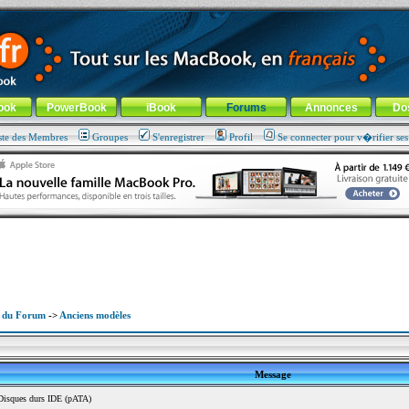
ade !
général
-
Aller au menu de la rubrique
ook
PowerBook
iBook
Forums
Annonces
Do
ste des Membres
Groupes
S'enregistrer
Profil
Se connecter pour v�rifier se
x du Forum
->
Anciens modèles
Message
isques durs IDE (pATA)