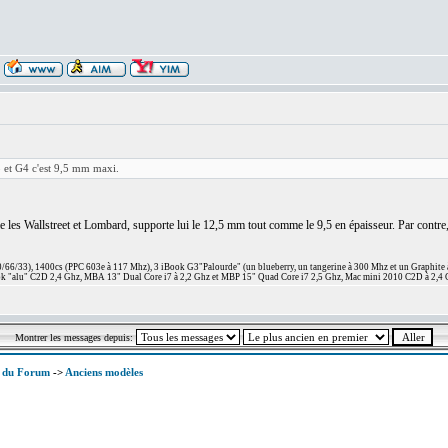
mo et G4 c'est 9,5 mm maxi.
les Wallstreet et Lombard, supporte lui le 12,5 mm tout comme le 9,5 en épaisseur. Par contre
66/33), 1400cs (PPC 603e à 117 Mhz), 3 iBook G3"Palourde" (un blueberry, un tangerine à 300 Mhz et un Graphite
 "alu" C2D 2,4 Ghz, MBA 13" Dual Core i7 à 2,2 Ghz et MBP 15" Quad Core i7 2,5 Ghz, Mac mini 2010 C2D à 2,4 
Montrer les messages depuis:
x du Forum
->
Anciens modèles