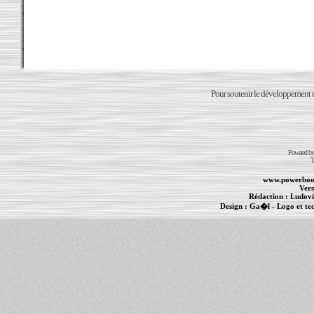
Pour soutenir le développement du
Powered b
T
www.powerboo
Vers
Rédaction :
Ludovi
Design :
Ga�l
- Logo et te
Informations :
PowerBook
-
MacBook Pro
-
i