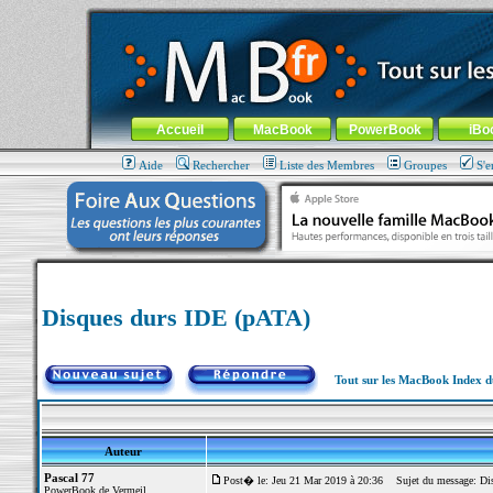
MacBook-fr.com : 100% Apple... 100% nomade !
Aller au contenu
-
Aller au menu général
-
Aller au menu de la
Menu général
Accueil
MacBook
PowerBook
iBo
Aide
Rechercher
Liste des Membres
Groupes
S'e
Disques durs IDE (pATA)
Tout sur les MacBook Index 
Auteur
Pascal 77
Post� le: Jeu 21 Mar 2019 à 20:36
Sujet du message: Dis
PowerBook de Vermeil