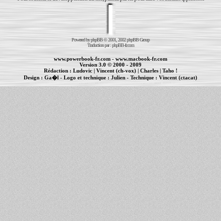
Powered by
phpBB
© 2001, 2002 phpBB Group
Traduction par :
phpBB-fr.com
www.powerbook-fr.com
-
www.macbook-fr.com
Version 3.0 © 2000 - 2009
Rédaction :
Ludovic
|
Vincent (ch-vox)
|
Charles
|
Taho !
Design :
Ga�l
- Logo et technique :
Julien
- Technique :
Vincent (ctacat)
Informations :
PowerBook
-
MacBook Pro
-
iBook
|
Maintenance Apple et Macintosh à Toulouse
|
cr�ation de sites Internet