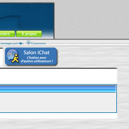
ssiers
À propos
s messages priv�s
Connexion