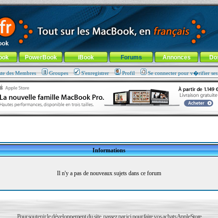
ade !
général
-
Aller au menu de la rubrique
ook
PowerBook
iBook
Forums
Annonces
Do
ste des Membres
Groupes
S'enregistrer
Profil
Se connecter pour v�rifier se
Informations
Il n'y a pas de nouveaux sujets dans ce forum
Pour soutenir le développement du site, passez par ici pour faire vos achats AppleStore