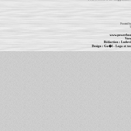
Powered b
T
www.powerboo
Vers
Rédaction :
Ludovi
Design :
Ga�l
- Logo et te
Informations :
PowerBook
-
MacBook Pro
-
i