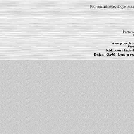
Pour soutenir le développement du
Powered b
T
www.powerboo
Vers
Rédaction :
Ludovi
Design :
Ga�l
- Logo et te
Informations :
PowerBook
-
MacBook Pro
-
i