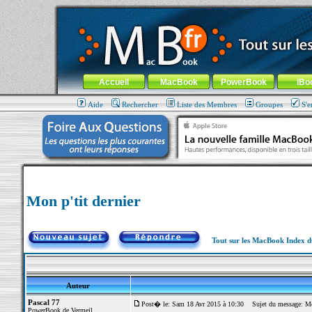
MacBook-fr.com : 100% Apple... 100% nomade !
Aller au contenu
-
Aller au menu général
-
Aller au menu de la
Menu général
Accueil
MacBook
PowerBook
iBo
Aide
Rechercher
Liste des Membres
Groupes
S'e
Mon p'tit dernier
Tout sur les MacBook Index 
Auteur
Pascal 77
Post� le: Sam 18 Avr 2015 à 10:30
Sujet du message: Mon
PowerBook de Vermeil