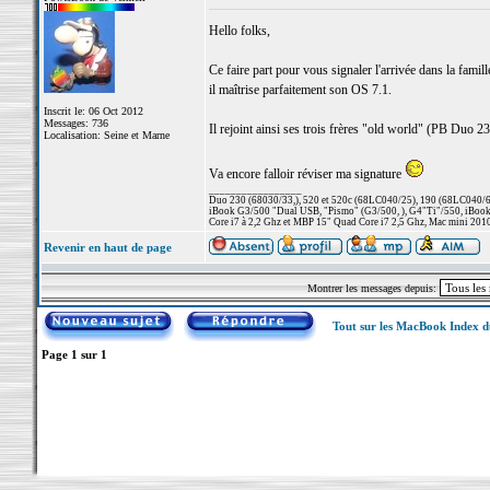
Hello folks,
Ce faire part pour vous signaler l'arrivée dans la fam
il maîtrise parfaitement son OS 7.1.
Inscrit le: 06 Oct 2012
Messages: 736
Il rejoint ainsi ses trois frères "old world" (PB Duo 
Localisation: Seine et Marne
Va encore falloir réviser ma signature
_________________
Duo 230 (68030/33,), 520 et 520c (68LC040/25), 190 (68LC040/66/
iBook G3/500 "Dual USB, "Pismo" (G3/500, ), G4"Ti"/550, iBook
Core i7 à 2,2 Ghz et MBP 15" Quad Core i7 2,5 Ghz, Mac mini 201
Revenir en haut de page
Montrer les messages depuis:
Tout sur les MacBook Index 
Page
1
sur
1