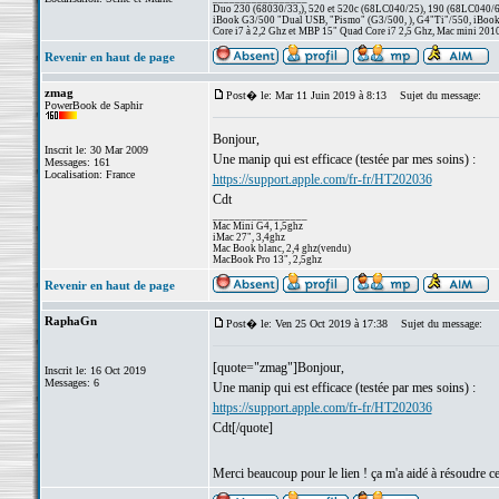
Duo 230 (68030/33,), 520 et 520c (68LC040/25), 190 (68LC040/66/
iBook G3/500 "Dual USB, "Pismo" (G3/500, ), G4"Ti"/550, iBook
Core i7 à 2,2 Ghz et MBP 15" Quad Core i7 2,5 Ghz, Mac mini 201
Revenir en haut de page
zmag
Post� le: Mar 11 Juin 2019 à 8:13
Sujet du message:
PowerBook de Saphir
Bonjour,
Inscrit le: 30 Mar 2009
Une manip qui est efficace (testée par mes soins) :
Messages: 161
Localisation: France
https://support.apple.com/fr-fr/HT202036
Cdt
_________________
Mac Mini G4, 1,5ghz
iMac 27", 3,4ghz
Mac Book blanc, 2,4 ghz(vendu)
MacBook Pro 13", 2,5ghz
Revenir en haut de page
RaphaGn
Post� le: Ven 25 Oct 2019 à 17:38
Sujet du message:
[quote="zmag"]Bonjour,
Inscrit le: 16 Oct 2019
Messages: 6
Une manip qui est efficace (testée par mes soins) :
https://support.apple.com/fr-fr/HT202036
Cdt[/quote]
Merci beaucoup pour le lien ! ça m'a aidé à résoudre 