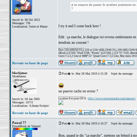
si tu essayes de passer le système justement en 
?
Inscrit le: 06 Oct 2012
Messages: 736
I try it and I come back here !
Localisation: Seine et Marne
Edit : ça marche, le dialogue est revenu entièrement e
tiendrais au courant !
_________________
Duo 230 (68030/33,), 520 et 520c (68LC040/25), 190 (68LC040/66/
iBook G3/500 "Dual USB, "Pismo" (G3/500, ), G4"Ti"/550, iBook
Core i7 à 2,2 Ghz et MBP 15" Quad Core i7 2,5 Ghz, Mac mini 201
Revenir en haut de page
blackjmac
Post� le: Mar 28 Mai 2019 à 15:28
Sujet du message:
Modérateur
un pauvre cache en erreur ?
_________________
La mine d'or pour OS X -
http://www.versiontracker.com/macosx/
Inscrit le: 04 Jan 2005
Messages: 16711
Localisation: /Library/Scripts/
Revenir en haut de page
Pascal 77
Post� le: Mar 28 Mai 2019 à 16:27
Sujet du message:
PowerBook de Vermeil
Bon, quand je dis "ça marche", mettons un bémol à not