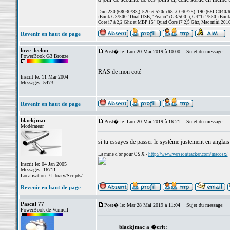
_________________
Duo 230 (68030/33,), 520 et 520c (68LC040/25), 190 (68LC040/66/
iBook G3/500 "Dual USB, "Pismo" (G3/500, ), G4"Ti"/550, iBook
Core i7 à 2,2 Ghz et MBP 15" Quad Core i7 2,5 Ghz, Mac mini 201
Revenir en haut de page
love_leeloo
Post� le: Lun 20 Mai 2019 à 10:00
Sujet du message:
PowerBook G3 Bronze
RAS de mon coté
Inscrit le: 11 Mar 2004
Messages: 5473
Revenir en haut de page
blackjmac
Post� le: Lun 20 Mai 2019 à 16:21
Sujet du message:
Modérateur
si tu essayes de passer le système justement en anglais
_________________
La mine d'or pour OS X -
http://www.versiontracker.com/macosx/
Inscrit le: 04 Jan 2005
Messages: 16711
Localisation: /Library/Scripts/
Revenir en haut de page
Pascal 77
Post� le: Mar 28 Mai 2019 à 11:04
Sujet du message:
PowerBook de Vermeil
blackjmac a �crit: