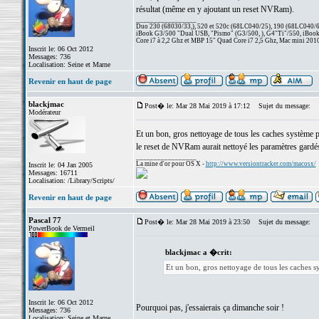
résultat (même en y ajoutant un reset NVRam).
_________________
Duo 230 (68030/33,), 520 et 520c (68LC040/25), 190 (68LC040/66/
iBook G3/500 "Dual USB, "Pismo" (G3/500, ), G4"Ti"/550, iBook
Core i7 à 2,2 Ghz et MBP 15" Quad Core i7 2,5 Ghz, Mac mini 201
Inscrit le: 06 Oct 2012
Messages: 736
Localisation: Seine et Marne
Revenir en haut de page
blackjmac
Post� le: Mar 28 Mai 2019 à 17:12
Sujet du message:
Modérateur
Et un bon, gros nettoyage de tous les caches système
le reset de NVRam aurait nettoyé les paramètres gardé
_________________
La mine d'or pour OS X -
http://www.versiontracker.com/macosx/
Inscrit le: 04 Jan 2005
Messages: 16711
Localisation: /Library/Scripts/
Revenir en haut de page
Pascal 77
Post� le: Mar 28 Mai 2019 à 23:50
Sujet du message:
PowerBook de Vermeil
blackjmac a �crit:
Et un bon, gros nettoyage de tous les caches 
Inscrit le: 06 Oct 2012
Pourquoi pas, j'essaierais ça dimanche soir !
Messages: 736
Localisation: Seine et Marne
_________________