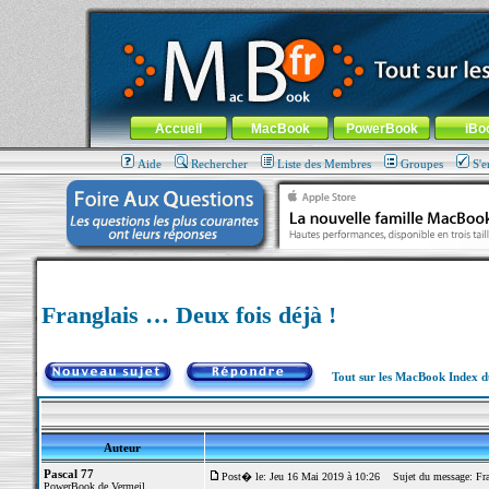
MacBook-fr.com : 100% Apple... 100% nomade !
Aller au contenu
-
Aller au menu général
-
Aller au menu de la
Menu général
Accueil
MacBook
PowerBook
iBo
Aide
Rechercher
Liste des Membres
Groupes
S'e
Franglais … Deux fois déjà !
Tout sur les MacBook Index 
Auteur
Pascal 77
Post� le: Jeu 16 Mai 2019 à 10:26
Sujet du message: Fran
PowerBook de Vermeil