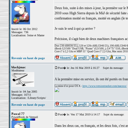
Deux fois, suite à des mises à jour, la première sur
2010 sous High Sierra depuis la MàJ de sécurité faite 
confirmation moitié en français, moitié en anglais (le t
Je suis le seul à qui ça arrive ?
Inscrit le: 06 Oct 2012
Messages: 736
Localisation: Seine et Marne
Précision, il s'agit bien de deux machines françaises a
_________________
Duo 230 (68030/33,), 520 et 520c (68LC040/25), 190 (68LC040/66/
iBook G3/500 "Dual USB, "Pismo" (G3/500, ), G4"Ti"/550, iBook
Core i7 à 2,2 Ghz et MBP 15" Quad Core i7 2,5 Ghz, Mac mini 201
Revenir en haut de page
blackjmac
Post� le: Jeu 16 Mai 2019 à 16:27
Sujet du message:
Modérateur
A la première mise en service, ils ont été portés en fra
_________________
La mine d'or pour OS X -
http://www.versiontracker.com/macosx/
Inscrit le: 04 Jan 2005
Messages: 16711
Localisation: /Library/Scripts/
Revenir en haut de page
Pascal 77
Post� le: Ven 17 Mai 2019 à 14:17
Sujet du message:
PowerBook de Vermeil
Dans les deux cas, en français, et les deux fois, c'est a