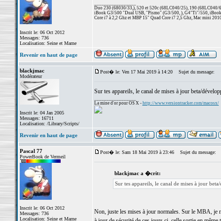
_________________
Duo 230 (68030/33,), 520 et 520c (68LC040/25), 190 (68LC040/66/
iBook G3/500 "Dual USB, "Pismo" (G3/500, ), G4"Ti"/550, iBook
Core i7 à 2,2 Ghz et MBP 15" Quad Core i7 2,5 Ghz, Mac mini 201
Inscrit le: 06 Oct 2012
Messages: 736
Localisation: Seine et Marne
Revenir en haut de page
blackjmac
Post� le: Ven 17 Mai 2019 à 14:20
Sujet du message:
Modérateur
Sur tes appareils, le canal de mises à jour beta/dévelop
_________________
La mine d'or pour OS X -
http://www.versiontracker.com/macosx/
Inscrit le: 04 Jan 2005
Messages: 16711
Localisation: /Library/Scripts/
Revenir en haut de page
Pascal 77
Post� le: Sam 18 Mai 2019 à 23:46
Sujet du message:
PowerBook de Vermeil
blackjmac a �crit:
Sur tes appareils, le canal de mises à jour beta
Inscrit le: 06 Oct 2012
Non, juste les mises à jour normales. Sur le MBA, je n
Messages: 736
Localisation: Seine et Marne
à jour de sécurité de ces jours ci, celle sortie en mêm