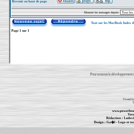
Revenir en haut de page
Montrer les messages depuis:
Tout sur les MacBook Index 
Page
1
sur
1
Pour soutenir le développement du
Powered b
T
www.powerboo
Vers
Rédaction :
Ludovi
Design :
Ga�l
- Logo et te
Informations :
PowerBook
-
MacBook Pro
-
i