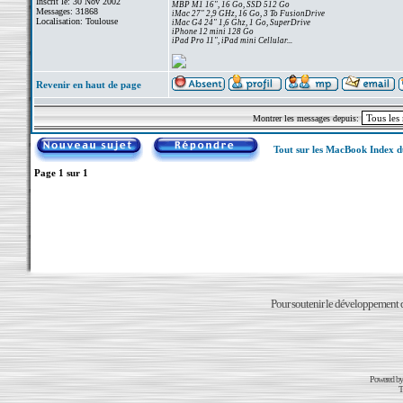
Inscrit le: 30 Nov 2002
MBP M1 16", 16 Go, SSD 512 Go
Messages: 31868
iMac 27" 2,9 GHz, 16 Go, 3 To FusionDrive
Localisation: Toulouse
iMac G4 24" 1,6 Ghz, 1 Go, SuperDrive
iPhone 12 mini 128 Go
iPad Pro 11", iPad mini Cellular...
Revenir en haut de page
Montrer les messages depuis:
Tout sur les MacBook Index 
Page
1
sur
1
Pour soutenir le développement du
Powered b
T