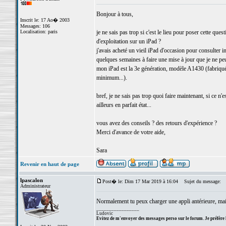
Bonjour à tous,
Inscrit le: 17 Ao� 2003
Messages: 106
Localisation: paris
je ne sais pas trop si c'est le lieu pour poser cette ques
d'exploitation sur un iPad ?
j'avais acheté un vieil iPad d'occasion pour consulter in
quelques semaines à faire une mise à jour que je ne peu
mon iPad est la 3e génération, modèle A1430 (fabriqué e
minimum...).
bref, je ne sais pas trop quoi faire maintenant, si ce n'
ailleurs en parfait état...
vous avez des conseils ? des retours d'expérience ?
Merci d'avance de votre aide,
Sara
Revenir en haut de page
lpascalon
Post� le: Dim 17 Mar 2019 à 16:04
Sujet du message:
Administrateur
Normalement tu peux charger une appli antérieure, mais
_________________
Ludovic
Evitez de m'envoyer des messages perso sur le forum. Je préfère 