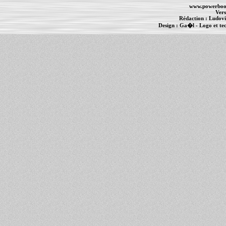
www.powerboo
Vers
Rédaction :
Ludovi
Design :
Ga�l
- Logo et te
Informations :
PowerBook
-
MacBook Pro
-
i