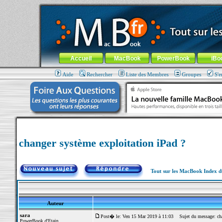
MacBook-fr.com : 100% Apple... 100% nomade !
Aller au contenu
-
Aller au menu général
-
Aller au menu de la
Menu général
Accueil
MacBook
PowerBook
iBo
Aide
Rechercher
Liste des Membres
Groupes
S'e
changer système exploitation iPad ?
Tout sur les MacBook Index 
Auteur
sara
Post� le: Ven 15 Mar 2019 à 11:03
Sujet du message: chan
PowerBook d'Etain