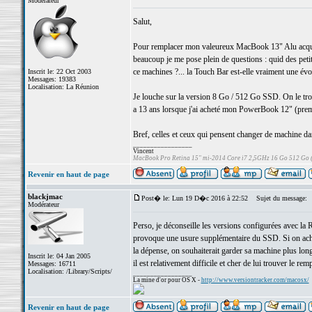
Modérateur
Salut,
Pour remplacer mon valeureux MacBook 13" Alu acqui
beaucoup je me pose plein de questions : quid des petits
ce machines ?... la Touch Bar est-elle vraiment une évol
Inscrit le: 22 Oct 2003
Messages: 19383
Localisation: La Réunion
Je louche sur la version 8 Go / 512 Go SSD. On le tr
a 13 ans lorsque j'ai acheté mon PowerBook 12" (prem
Bref, celles et ceux qui pensent changer de machine da
_________________
Vincent
MacBook Pro Retina 15" mi-2014 Core i7 2,5GHz 16 Go 512 Go
Revenir en haut de page
blackjmac
Post� le: Lun 19 D�c 2016 à 22:52
Sujet du message:
Modérateur
Perso, je déconseille les versions configurées avec la
provoque une usure supplémentaire du SSD. Si on achète
la dépense, on souhaiterait garder sa machine plus l
Inscrit le: 04 Jan 2005
il est relativement difficile et cher de lui trouver le rem
Messages: 16711
Localisation: /Library/Scripts/
_________________
La mine d'or pour OS X -
http://www.versiontracker.com/macosx/
Revenir en haut de page