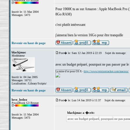
PowerBook G3 Bronze
Pour 1900€ tu as sur Amazon : Apple MacBook Pro (1
Inscrit le: 11 Mar 2004
8Go RAM)
Messages: 5473
c'est plutôt intéressant
j'aimerai bien la version 16Go pour être tranquille
Revenir en haut de page
blackjmac
Post� le: Sam 12 Jan 2019 à 22:19
Sujet du message:
Modérateur
avec un budget préparé, pourquoi ne pas passer par le 
_________________
La mine d'or pour OS X -
http://www.versiontracker.com/macosx/
Inscrit le: 04 Jan 2005
Messages: 16711
Localisation: /Library/Scripts/
Revenir en haut de page
love_leeloo
Post� le: Lun 14 Jan 2019 à 11:37
Sujet du message:
PowerBook G3 Bronze
blackjmac a �crit:
Inscrit le: 11 Mar 2004
Messages: 5473
avec un budget préparé, pourquoi ne pas passe