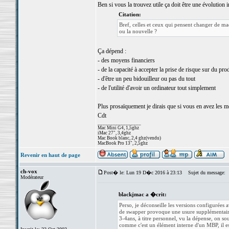
Ben si vous la trouvez utile ça doit être une évolution 
Citation:
Bref, celles et ceux qui pensent changer de m
ou la nouvelle ?
Ça dépend :
- des moyens financiers
- de la capacité à accepter la prise de risque sur du pro
- d'être un peu bidouilleur ou pas du tout
- de l'utilité d'avoir un ordinateur tout simplement
Plus prosaïquement je dirais que si vous en avez les mo
Cdt
_________________
Mac Mini G4, 1,5ghz
iMac 27", 3,4ghz
Mac Book blanc, 2,4 ghz(vendu)
MacBook Pro 13", 2,5ghz
Revenir en haut de page
ch-vox
Post� le: Lun 19 D�c 2016 à 23:13
Sujet du message:
Modérateur
blackjmac a �crit:
Perso, je déconseille les versions configurées
de swapper provoque une usure supplémentaire 
3-4ans, à titre personnel, vu la dépense, on 
comme c'est un élément interne d'un MBP, il est