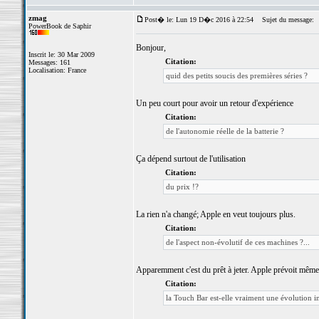
zmag
Post� le: Lun 19 D�c 2016 à 22:54
Sujet du message:
PowerBook de Saphir
Bonjour,
Inscrit le: 30 Mar 2009
Citation:
Messages: 161
Localisation: France
quid des petits soucis des premières séries ?
Un peu court pour avoir un retour d'expérience
Citation:
de l'autonomie réelle de la batterie ?
Ça dépend surtout de l'utilisation
Citation:
du prix !?
La rien n'a changé; Apple en veut toujours plus.
Citation:
de l'aspect non-évolutif de ces machines ?...
Apparemment c'est du prêt à jeter. Apple prévoit même d
Citation:
la Touch Bar est-elle vraiment une évolution int