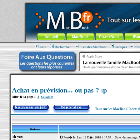
MacBook-fr.com : 100% Apple... 100% nomade !
Aller au contenu
-
Aller au menu général
-
Aller au menu de la
Menu général
Accueil
MacBook
PowerBook
iBo
Aide
Rechercher
Liste des Membres
Groupes
S'e
Achat en prévision... ou pas ? :p
Aller � la page
1
,
2
Suivante
Tout sur les MacBook Index 
Auteur
ch-vox
Post� le: Lun 19 D�c 2016 à 17:55
Sujet du message: Ach