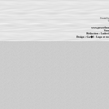
Powered b
T
www.powerboo
Vers
Rédaction :
Ludovi
Design :
Ga�l
- Logo et te
Informations :
PowerBook
-
MacBook Pro
-
i