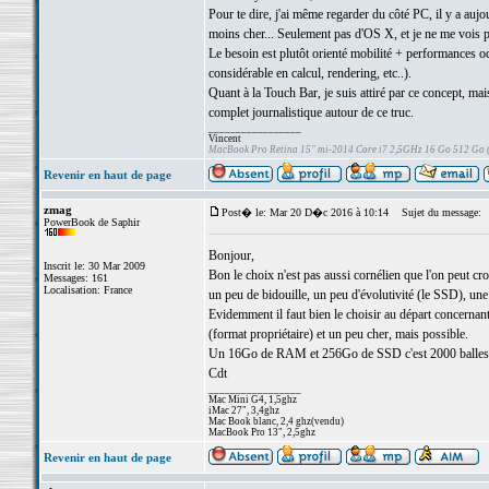
Pour te dire, j'ai même regarder du côté PC, il y a a
moins cher... Seulement pas d'OS X, et je ne me vois 
Le besoin est plutôt orienté mobilité + performances oc
considérable en calcul, rendering, etc..).
Quant à la Touch Bar, je suis attiré par ce concept, mais
complet journalistique autour de ce truc.
_________________
Vincent
MacBook Pro Retina 15" mi-2014 Core i7 2,5GHz 16 Go 512 Go
Revenir en haut de page
zmag
Post� le: Mar 20 D�c 2016 à 10:14
Sujet du message:
PowerBook de Saphir
Bonjour,
Inscrit le: 30 Mar 2009
Bon le choix n'est pas aussi cornélien que l'on peut croi
Messages: 161
Localisation: France
un peu de bidouille, un peu d'évolutivité (le SSD), un
Evidemment il faut bien le choisir au départ concernan
(format propriétaire) et un peu cher, mais possible.
Un 16Go de RAM et 256Go de SSD c'est 2000 balles j
Cdt
_________________
Mac Mini G4, 1,5ghz
iMac 27", 3,4ghz
Mac Book blanc, 2,4 ghz(vendu)
MacBook Pro 13", 2,5ghz
Revenir en haut de page