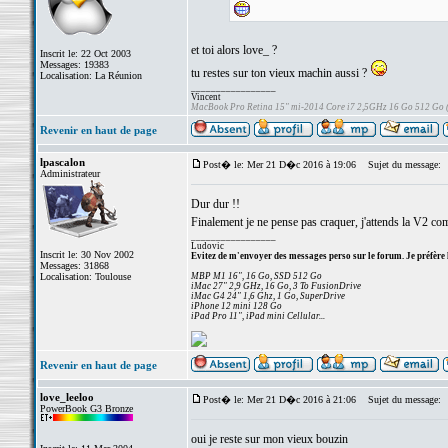
et toi alors love_ ?
Inscrit le: 22 Oct 2003
Messages: 19383
tu restes sur ton vieux machin aussi ?
Localisation: La Réunion
_________________
Vincent
MacBook Pro Retina 15" mi-2014 Core i7 2,5GHz 16 Go 512 Go
Revenir en haut de page
lpascalon
Post� le: Mer 21 D�c 2016 à 19:06
Sujet du message:
Administrateur
Dur dur !!
Finalement je ne pense pas craquer, j'attends la V2 co
_________________
Ludovic
Inscrit le: 30 Nov 2002
Evitez de m'envoyer des messages perso sur le forum. Je préfère 
Messages: 31868
Localisation: Toulouse
MBP M1 16", 16 Go, SSD 512 Go
iMac 27" 2,9 GHz, 16 Go, 3 To FusionDrive
iMac G4 24" 1,6 Ghz, 1 Go, SuperDrive
iPhone 12 mini 128 Go
iPad Pro 11", iPad mini Cellular...
Revenir en haut de page
love_leeloo
Post� le: Mer 21 D�c 2016 à 21:06
Sujet du message:
PowerBook G3 Bronze
oui je reste sur mon vieux bouzin