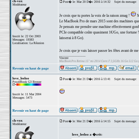
ch-vox
Post� le: Mar 20 D�c 2016 à 14:32
Sujet du message:
Modérateur
Je crois que tu portes la voix de la raison zmag !
M
Le MacBook Pro de mars 2015 sont des machines que l'
Je pensais me prendre une machine effectivement gonf
PCIe compatible coûte quasiment 1€/Go, une fortune 
Inscrit le: 22 Oct 2003
laisserai à 8 Go).
Messages: 19383
Localisation: La Réunion
Je crois que je vais laisser passer les fêtes avant de me
_________________
Vincent
MacBook Pro Retina 15" mi-2014 Core i7 2,5GHz 16 Go 512 Go
Revenir en haut de page
love_leeloo
Post� le: Mer 21 D�c 2016 à 13:41
Sujet du message:
PowerBook G3 Bronze
Inscrit le: 11 Mar 2004
Messages: 5473
Revenir en haut de page
ch-vox
Post� le: Mer 21 D�c 2016 à 14:15
Sujet du message:
Modérateur
love_leeloo a �crit: