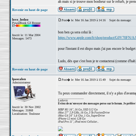
ah mais si je trouve mon bonheur sur le refurb, je pren
Revenir en haut de page
love_leeloo
Post� le: Mer 16 Jan 2019 à 14:16
Sujet du message:
PowerBook G3 Bronze
bon ben ça sera celui là :
Inscrit le: 11 Mar 2004
https://www.apple.com/fr/shop/product/G0V70FN/A/
Messages: 5473
pour l'instant il est dispo mais j'ai pas encore le bud
Ludo, dès que c'est bon je te contacterai (comme d'hab
Revenir en haut de page
lpascalon
Post� le: Mer 16 Jan 2019 à 15:49
Sujet du message:
Administrateur
Tu peux commander directement, il n'y a plus d'avant
_________________
Ludovic
Evitez de m'envoyer des messages perso sur le forum. Je préfère 
Inscrit le: 30 Nov 2002
MBP M1 16", 16 Go, SSD 512 Go
Messages: 31868
iMac 27" 2,9 GHz, 16 Go, 3 To FusionDrive
Localisation: Toulouse
iMac G4 24" 1,6 Ghz, 1 Go, SuperDrive
iPhone 12 mini 128 Go
iPad Pro 11", iPad mini Cellular...