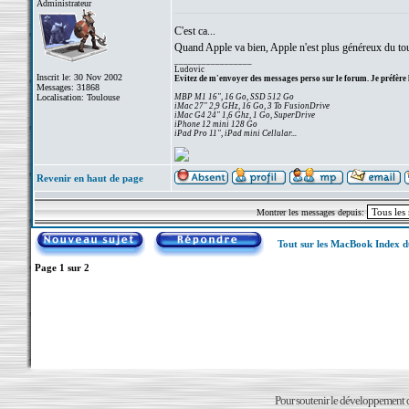
Administrateur
C'est ca...
Quand Apple va bien, Apple n'est plus généreux du tout
_________________
Ludovic
Inscrit le: 30 Nov 2002
Evitez de m'envoyer des messages perso sur le forum. Je préfère 
Messages: 31868
Localisation: Toulouse
MBP M1 16", 16 Go, SSD 512 Go
iMac 27" 2,9 GHz, 16 Go, 3 To FusionDrive
iMac G4 24" 1,6 Ghz, 1 Go, SuperDrive
iPhone 12 mini 128 Go
iPad Pro 11", iPad mini Cellular...
Revenir en haut de page
Montrer les messages depuis:
Tout sur les MacBook Index 
Page
1
sur
2
Pour soutenir le développement du