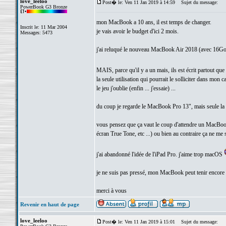
love_leeloo
Post� le: Ven 11 Jan 2019 à 14:59
Sujet du message:
PowerBook G3 Bronze
mon MacBook a 10 ans, il est temps de changer.
Inscrit le: 11 Mar 2004
je vais avoir le budget d'ici 2 mois.
Messages: 5473
j'ai reluqué le nouveau MacBook Air 2018 (avec 16Go 
MAIS, parce qu'il y a un mais, ils est écrit partout q
la seule utilisation qui pourrait le solliciter dans mo
le jeu j'oublie (enfin ... j'essaie) ...
du coup je regarde le MacBook Pro 13", mais seule la 
vous pensez que ça vaut le coup d'attendre un MacBook
écran True Tone, etc ...) ou bien au contraire ça ne me 
j'ai abandonné l'idée de l'iPad Pro. j'aime trop macOS
je ne suis pas pressé, mon MacBook peut tenir encore
merci à vous
Revenir en haut de page
love_leeloo
Post� le: Ven 11 Jan 2019 à 15:01
Sujet du message: