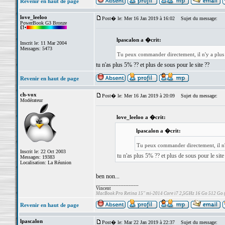
Revenir en haut de page
love_leeloo
Post� le: Mer 16 Jan 2019 à 16:02
Sujet du message:
PowerBook G3 Bronze
lpascalon a �crit:
Inscrit le: 11 Mar 2004
Messages: 5473
Tu peux commander directement, il n'y a plus
tu n'as plus 5% ?? et plus de sous pour le site ??
Revenir en haut de page
ch-vox
Post� le: Mer 16 Jan 2019 à 20:09
Sujet du message:
Modérateur
love_leeloo a �crit:
lpascalon a �crit:
Tu peux commander directement, il n'
Inscrit le: 22 Oct 2003
tu n'as plus 5% ?? et plus de sous pour le site
Messages: 19383
Localisation: La Réunion
ben non...
_________________
Vincent
MacBook Pro Retina 15" mi-2014 Core i7 2,5GHz 16 Go 512 Go
Revenir en haut de page
lpascalon
Post� le: Mar 22 Jan 2019 à 22:37
Sujet du message: