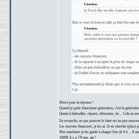
Citation:
la Touch Bar est-elle vraiment une évol
Ben si vous la trouvez utile ça doit être une é
Citation:
Bref, celles et ceux qui pensent chan
ancienne génération ou la nouvelle ?
Ça dépend :
- des moyens financiers
- de la capacité à accepter la prise de risque 
- d'être un peu bidouilleur ou pas du tout
- de l'utilité d'avoir un ordinateur tout simple
Plus prosaïquement je dirais que si vous en av
Cdt
Merci pour ta réponse !
Quand je parle d'ancienne génération, c'est la génératio
Quant à bidouiller, réparer, démonter, etc... Cela ne m
En revanche, ne pas pouvoir le faire est un peu nouve
Les moyens financiers, je les ai. Je ne cherche (plus) p
Mes machines je les garde à chaque fois de 6 à ... 8 a
1600€ il y a 7/8 ans, aïe !