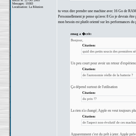
Inscrit le: 22 Oct 2003
Messages: 19383
Localisation: La Réunion
tu veux dire prendre une machine avec 16 Go de RAM ?! a
Personnellement je pense qu'avec 8 Go je devrais être pas
mon besoin est plutôt orienté sur les performances d
zmag a �crit:
Bonjour,
Citation:
quid des petits soucis des premières sé
Un peu court pour avoir un retour d'expérien
Citation:
de l'autonomie réelle de la batterie ?
Ça dépend surtout de l'utilisation
Citation:
du prix !?
La rien n'a changé; Apple en veut toujours plu
Citation:
de l'aspect non-évolutif de ces machine
Apparemment c'est du prêt à jeter. Apple prévo