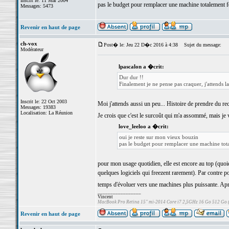
Inscrit le: 11 Mar 2004
pas le budget pour remplacer une machine totalement 
Messages: 5473
Revenir en haut de page
ch-vox
Post� le: Jeu 22 D�c 2016 à 4:38
Sujet du message:
Modérateur
lpascalon a �crit:
Dur dur !!
Finalement je ne pense pas craquer, j'attends 
Inscrit le: 22 Oct 2003
Moi j'attends aussi un peu... Histoire de prendre du rec
Messages: 19383
Localisation: La Réunion
Je crois que c'est le surcoût qui m'a assommé, mais je 
love_leeloo a �crit:
oui je reste sur mon vieux bouzin
pas le budget pour remplacer une machine tot
pour mon usage quotidien, elle est encore au top (quoiq
quelques logiciels qui freezent rarement). Par contre 
temps d'évoluer vers une machines plus puissante. Après,
_________________
Vincent
MacBook Pro Retina 15" mi-2014 Core i7 2,5GHz 16 Go 512 Go
Revenir en haut de page