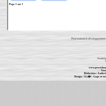
Page
1
sur
1
Pour soutenir le développement du
Powered b
T
www.powerboo
Vers
Rédaction :
Ludovi
Design :
Ga�l
- Logo et te
Informations :
PowerBook
-
MacBook Pro
-
i