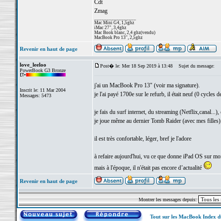
Cdt
Zmag
_________________
Mac Mini G4, 1,5ghz
iMac 27", 3,4ghz
Mac Book blanc, 2,4 ghz(vendu)
MacBook Pro 13", 2,5ghz
Revenir en haut de page
love_leeloo
Post� le: Mer 18 Sep 2019 à 13:48
Sujet du message:
PowerBook G3 Bronze
j'ai un MacBook Pro 13" (voir ma signature).
Inscrit le: 11 Mar 2004
je l'ai payé 1700e sur le refurb, il était neuf (0 cycles de
Messages: 5473
je fais du surf internet, du streaming (Netflix,canal...),
je joue même au dernier Tomb Raider (avec mes filles)
il est très confortable, léger, bref je l'adore
à refaire aujourd'hui, vu ce que donne iPad OS sur m
mais à l'époque, il n'était pas encore d’actualité
Revenir en haut de page
Montrer les messages depuis:
Tout sur les MacBook Index 