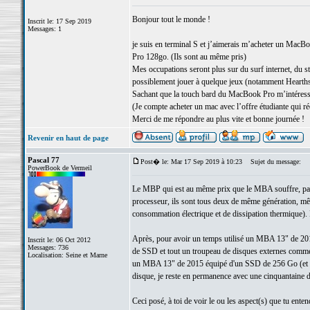
Bonjour tout le monde !
Inscrit le: 17 Sep 2019
Messages: 1
je suis en terminal S et j’aimerais m’acheter un MacB
Pro 128go. (Ils sont au même pris)
Mes occupations seront plus sur du surf internet, du str
possiblement jouer à quelque jeux (notamment Hearth
Sachant que la touch bard du MacBook Pro m’intéresse
(Je compte acheter un mac avec l’offre étudiante qui r
Merci de me répondre au plus vite et bonne journée !
Revenir en haut de page
Pascal 77
Post� le: Mar 17 Sep 2019 à 10:23
Sujet du message:
PowerBook de Vermeil
Le MBP qui est au même prix que le MBA souffre, par ra
processeur, ils sont tous deux de même génération, m
consommation électrique et de dissipation thermique). 
Après, pour avoir un temps utilisé un MBA 13" de 2
Inscrit le: 06 Oct 2012
Messages: 736
de SSD et tout un troupeau de disques externes comme ma
Localisation: Seine et Marne
un MBA 13" de 2015 équipé d'un SSD de 256 Go (et d'un 
disque, je reste en permanence avec une cinquantaine de
Ceci posé, à toi de voir le ou les aspect(s) que tu entend