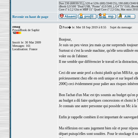
_________________
Duo 230 (68030/33,), 520 et 520c (68LC040/25), 190 (68LC040/66/
iBook G3/500 "Dual USB, "Pismo" (G3/500, ), G4"Ti"/550, iBook
Core i7 à 2,2 Ghz et MBP 15" Quad Core i7 2,5 Ghz, Mac mini 201
Revenir en haut de page
zmag
Post� le: Mer 18 Sep 2019 à 8:55
Sujet du message:
PowerBook de Saphir
Bonjour,
Inscrit le: 30 Mar 2009
Je suis un peu vieux jeu mais ça me surprends toujours 
Messages: 161
Localisation: France
Surtout si c'est la seule machine, qu'elle sera utilisée
voler ou de l'abimer.
Il me semble que différencier le travail et la distracti
Ceci dit une amie prof a choisi plutôt qu'un MBAir, qu
précieusement chez elle en ordi unique et sur lequel el
200€) ceci évidemment pour palier aux risques inhéren
Bon l'achat d'un Mac est tjrs soumis au budget qu'on 
au budget a dû faire quelques concessions et choisi le
Je connais une autre personne qui possède un Mc à la 
Enfin je rappelle combien il est important de sauvegar
Ma réflexion est sans jugement bien sûr et pour répon
départ puisqu'elles sont soudées. Pour le stockage il su