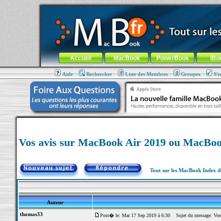
MacBook-fr.com : 100% Apple... 100% nomade !
Aller au contenu
-
Aller au menu général
-
Aller au menu de la
Menu général
Accueil
MacBook
PowerBook
iBo
Aide
Rechercher
Liste des Membres
Groupes
S'e
Vos avis sur MacBook Air 2019 ou MacBoo
Tout sur les MacBook Index 
Auteur
thomas33
Post� le: Mar 17 Sep 2019 à 6:30
Sujet du message: Vos 