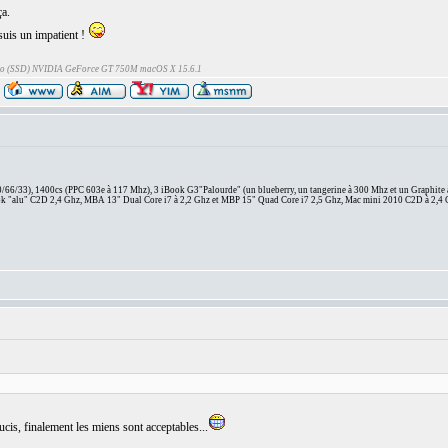
a.
 suis un impatient !
Go (SSD) NVIDIA GeForce GT 750M macOS X 15.6.1
66/33), 1400cs (PPC 603e à 117 Mhz), 3 iBook G3"Palourde" (un blueberry, un tangerine à 300 Mhz et un Graphite
 "alu" C2D 2,4 Ghz, MBA 13" Dual Core i7 à 2,2 Ghz et MBP 15" Quad Core i7 2,5 Ghz, Mac mini 2010 C2D à 2,4 
ucis, finalement les miens sont acceptables...