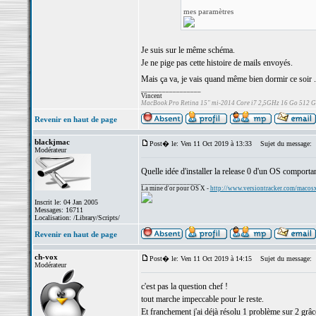
mes paramètres
Je suis sur le même schéma.
Je ne pige pas cette histoire de mails envoyés.
Mais ça va, je vais quand même bien dormir ce soir .
_________________
Vincent
MacBook Pro Retina 15" mi-2014 Core i7 2,5GHz 16 Go 512 
Revenir en haut de page
blackjmac
Post� le: Ven 11 Oct 2019 à 13:33
Sujet du message:
Modérateur
Quelle idée d'installer la release 0 d'un OS comportan
_________________
La mine d'or pour OS X -
http://www.versiontracker.com/macos
Inscrit le: 04 Jan 2005
Messages: 16711
Localisation: /Library/Scripts/
Revenir en haut de page
ch-vox
Post� le: Ven 11 Oct 2019 à 14:15
Sujet du message:
Modérateur
c'est pas la question chef !
tout marche impeccable pour le reste.
Et franchement j'ai déjà résolu 1 problème sur 2 grâce