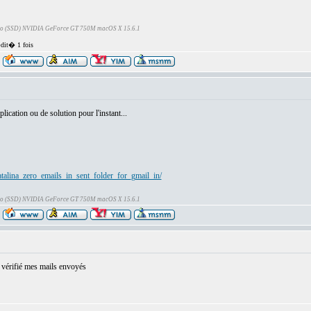
Go (SSD) NVIDIA GeForce GT 750M macOS X 15.6.1
dit� 1 fois
ication ou de solution pour l'instant...
talina_zero_emails_in_sent_folder_for_gmail_in/
Go (SSD) NVIDIA GeForce GT 750M macOS X 15.6.1
 vérifié mes mails envoyés