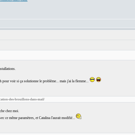
stallations.
ch pour voir si ça solutionne le problème... mais j'ai la flemme...
lication-des-brouillons-dans-mail/
che chez moi.
avec ce même paramètres, et Catalina l'aurait modifié...