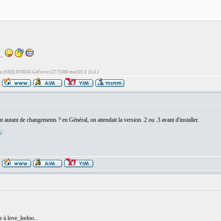
..
Go (SSD) NVIDIA GeForce GT 750M macOS X 15.6.1
t autant de changements ? en Général, on attendait la version .2 ou .3 avant d'installer.
x/
 à love_leeloo...