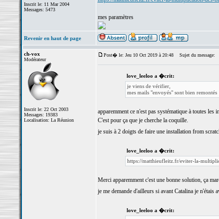
Inscrit le: 11 Mar 2004
Messages: 5473
mes paramètres
Revenir en haut de page
ch-vox
Post� le: Jeu 10 Oct 2019 à 20:48
Sujet du message:
Modérateur
love_leeloo a �crit:
je viens de vérifier,
mes mails "envoyés" sont bien remontés
Inscrit le: 22 Oct 2003
apparemment ce n'est pas systématique à toutes les in
Messages: 19383
C'est pour ça que je cherche la coquille.
Localisation: La Réunion
je suis à 2 doigts de faire une installation from scrat
love_leeloo a �crit:
https://matthieufleitz.fr/eviter-la-multip
Merci apparemment c'est une bonne solution, ça mar
je me demande d'ailleurs si avant Catalina je n'étais 
love_leeloo a �crit: