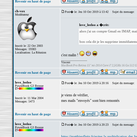
Revenir en haut de page
ch-vox
Post� le: Jeu 10 Oct 2019 à 13:42
Sujet du message:
Modérateur
love_leeloo a �crit:
alors j'ai un compte Gmail en IMAP, mais
bon cela dit je les supprime immédiatem
Inscrit le: 22 Oct 2003
Messages: 19383
Localisation: La Réunion
c'est malin !
_________________
Vincent
MacBook Pro Retina 15" mi-2014 Core i7 2,5GHz 16 Go 512 
Revenir en haut de page
love_leeloo
Post� le: Jeu 10 Oct 2019 à 20:16
Sujet du message:
PowerBook G3 Bronze
je viens de vérifier,
Inscrit le: 11 Mar 2004
mes mails "envoyés" sont bien remontés
Messages: 5473
Revenir en haut de page
love_leeloo
Post� le: Jeu 10 Oct 2019 à 20:23
Sujet du message:
PowerBook G3 Bronze
https://matthieufleitz.fr/eviter-la-multiplication-des-