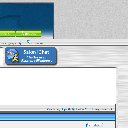
ssiers
À propos
s messages priv�s
Connexion
Voir le sujet pr�c�dent
::
Voir le sujet suivant