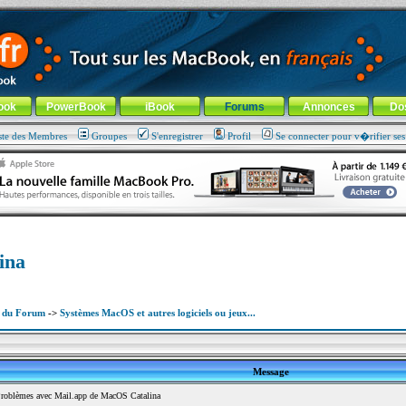
ade !
général
-
Aller au menu de la rubrique
ook
PowerBook
iBook
Forums
Annonces
Do
ste des Membres
Groupes
S'enregistrer
Profil
Se connecter pour v�rifier se
ina
x du Forum
->
Systèmes MacOS et autres logiciels ou jeux...
Message
roblèmes avec Mail.app de MacOS Catalina