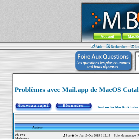
MacBook-fr.com : 100% Apple... 100% nom
Aller au contenu
-
Aller au menu 
Menu général
Accueil
MacB
Aide
Rechercher
Li
Problèmes avec Mail.app de MacOS Catal
Tout sur les MacBook Inde
Auteur
ch-vox
Post� le: Jeu 10 Oct 2019 à 12:18
Sujet du message: P
Modérateur