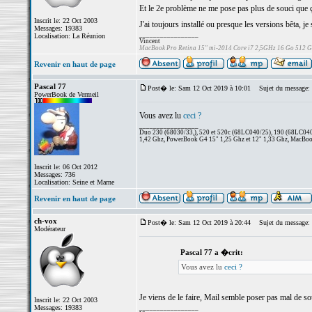
Et le 2e problème ne me pose pas plus de souci que ç
Inscrit le: 22 Oct 2003
J'ai toujours installé ou presque les versions bêta, je
Messages: 19383
_________________
Localisation: La Réunion
Vincent
MacBook Pro Retina 15" mi-2014 Core i7 2,5GHz 16 Go 512 
Revenir en haut de page
Pascal 77
Post� le: Sam 12 Oct 2019 à 10:01
Sujet du message:
PowerBook de Vermeil
Vous avez lu
ceci ?
_________________
Duo 230 (68030/33,), 520 et 520c (68LC040/25), 190 (68LC040/
1,42 Ghz, PowerBook G4 15" 1,25 Ghz et 12" 1,33 Ghz, MacBook
Inscrit le: 06 Oct 2012
Messages: 736
Localisation: Seine et Marne
Revenir en haut de page
ch-vox
Post� le: Sam 12 Oct 2019 à 20:44
Sujet du message:
Modérateur
Pascal 77 a �crit:
Vous avez lu
ceci ?
Je viens de le faire, Mail semble poser pas mal de so
Inscrit le: 22 Oct 2003
Messages: 19383
_________________