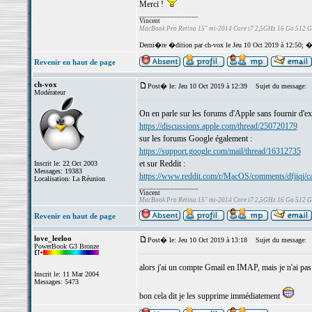
Merci !
_________________
Vincent
MacBook Pro Retina 15" mi-2014 Core i7 2,5GHz 16 Go 512 
Derni�re �dition par ch-vox le Jeu 10 Oct 2019 à 12:50; �
Revenir en haut de page
ch-vox
Post� le: Jeu 10 Oct 2019 à 12:39
Sujet du message:
Modérateur
On en parle sur les forums d'Apple sans fournir d'expl
https://discussions.apple.com/thread/250720179
sur les forums Google également :
https://support.google.com/mail/thread/16312735
et sur Reddit :
Inscrit le: 22 Oct 2003
Messages: 19383
https://www.reddit.com/r/MacOS/comments/dfjiqj/ca
Localisation: La Réunion
_________________
Vincent
MacBook Pro Retina 15" mi-2014 Core i7 2,5GHz 16 Go 512 
Revenir en haut de page
love_leeloo
Post� le: Jeu 10 Oct 2019 à 13:18
Sujet du message:
PowerBook G3 Bronze
alors j'ai un compte Gmail en IMAP, mais je n'ai pas
Inscrit le: 11 Mar 2004
Messages: 5473
bon cela dit je les supprime immédiatement