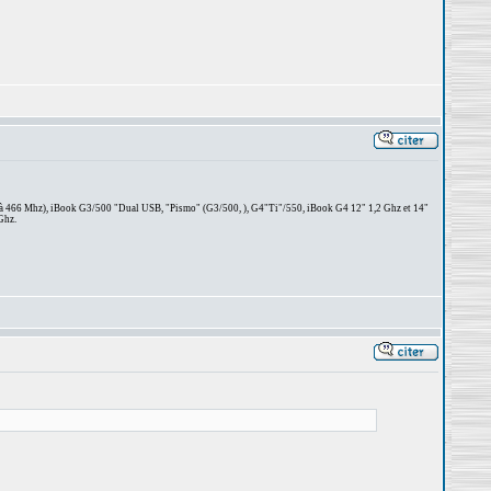
 à 466 Mhz), iBook G3/500 "Dual USB, "Pismo" (G3/500, ), G4"Ti"/550, iBook G4 12" 1,2 Ghz et 14"
Ghz.