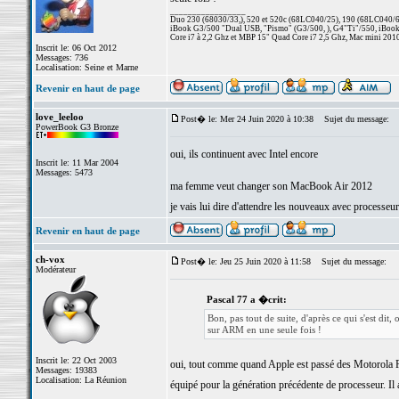
_________________
Duo 230 (68030/33,), 520 et 520c (68LC040/25), 190 (68LC040/66/
iBook G3/500 "Dual USB, "Pismo" (G3/500, ), G4"Ti"/550, iBook
Core i7 à 2,2 Ghz et MBP 15" Quad Core i7 2,5 Ghz, Mac mini 201
Inscrit le: 06 Oct 2012
Messages: 736
Localisation: Seine et Marne
Revenir en haut de page
love_leeloo
Post� le: Mer 24 Juin 2020 à 10:38
Sujet du message:
PowerBook G3 Bronze
oui, ils continuent avec Intel encore
Inscrit le: 11 Mar 2004
Messages: 5473
ma femme veut changer son MacBook Air 2012
je vais lui dire d'attendre les nouveaux avec processe
Revenir en haut de page
ch-vox
Post� le: Jeu 25 Juin 2020 à 11:58
Sujet du message:
Modérateur
Pascal 77 a �crit:
Bon, pas tout de suite, d'après ce qui s'est di
sur ARM en une seule fois !
Inscrit le: 22 Oct 2003
oui, tout comme quand Apple est passé des Motorola P
Messages: 19383
Localisation: La Réunion
équipé pour la génération précédente de processeur. Il a
_________________