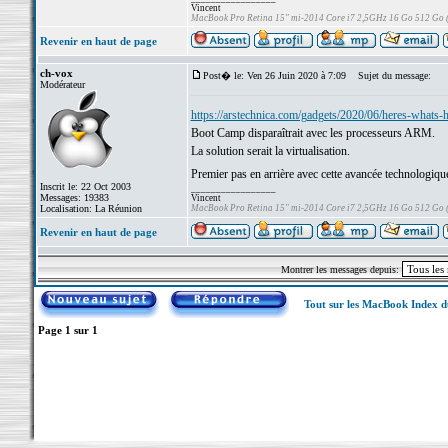
Vincent
MacBook Pro Retina 15" mi-2014 Core i7 2,5GHz 16 Go 512 Go
Revenir en haut de page
ch-vox
Post� le: Ven 26 Juin 2020 à 7:09
Sujet du message:
Modérateur
https://arstechnica.com/gadgets/2020/06/heres-whats-h
Boot Camp disparaîtrait avec les processeurs ARM.
La solution serait la virtualisation.
Premier pas en arrière avec cette avancée technologiqu
Inscrit le: 22 Oct 2003
_________________
Messages: 19383
Vincent
Localisation: La Réunion
MacBook Pro Retina 15" mi-2014 Core i7 2,5GHz 16 Go 512 Go
Revenir en haut de page
Montrer les messages depuis:
Tout sur les MacBook Index 
Page
1
sur
1