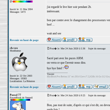
j'ai regardé le live hier soir pendant 2h.
Inscrit le: 11 Mar 2004
intéressant.
Messages: 5473
bon par contre avec le changement des processeurs vers
bref ...
wait and see
Revenir en haut de page
ch-vox
Post� le: Mer 24 Juin 2020 à 5:36
Sujet du message:
Modérateur
Sacré pari avec les puces ARM.
on verra ce que l'avenir nous dira.
bye bye Intel !
_________________
Vincent
Inscrit le: 22 Oct 2003
MacBook Pro Retina 15" mi-2014 Core i7 2,5GHz 16 Go 512 Go
Messages: 19383
Localisation: La Réunion
Revenir en haut de page
Pascal 77
Post� le: Mer 24 Juin 2020 à 9:25
Sujet du message:
PowerBook de Vermeil
Bon, pas tout de suite, d'après ce qui s'est dit, on d
seule fois !