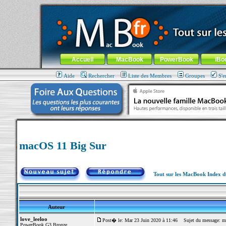
MacBook-fr.com : 100% Apple... 100% nomade !
Aller au contenu
-
Aller au menu général
-
Aller au menu de la
Menu général
Accueil
MacBook
PowerBook
iBo
Aide
Rechercher
Liste des Membres
Groupes
S'e
macOS 11 Big Sur
Tout sur les MacBook Index 
Auteur
love_leeloo
Post� le: Mar 23 Juin 2020 à 11:46
Sujet du message: m
PowerBook G3 Bronze