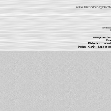
Pour soutenir le développement du
Powered b
T
www.powerboo
Vers
Rédaction :
Ludovi
Design :
Ga�l
- Logo et te
Informations :
PowerBook
-
MacBook Pro
-
i