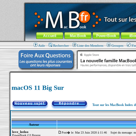
MacBook-fr.com : 100% Apple... 100% nomade !
Aller au contenu
-
Aller au menu général
-
Aller au menu de la
Menu général
Accueil
MacBook
PowerBook
iBo
Aide
Rechercher
Liste des Membres
Groupes
S'e
macOS 11 Big Sur
Tout sur les MacBook Index 
Auteur
love_leeloo
Post� le: Mar 23 Juin 2020 à 11:46
Sujet du message: m
PowerBook G3 Bronze