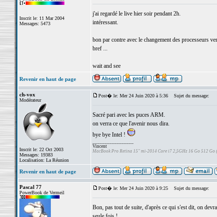
j'ai regardé le live hier soir pendant 2h.
Inscrit le: 11 Mar 2004
intéressant.
Messages: 5473
bon par contre avec le changement des processeurs vers
bref ...
wait and see
Revenir en haut de page
ch-vox
Post� le: Mer 24 Juin 2020 à 5:36
Sujet du message:
Modérateur
Sacré pari avec les puces ARM.
on verra ce que l'avenir nous dira.
bye bye Intel !
_________________
Vincent
Inscrit le: 22 Oct 2003
MacBook Pro Retina 15" mi-2014 Core i7 2,5GHz 16 Go 512 Go
Messages: 19383
Localisation: La Réunion
Revenir en haut de page
Pascal 77
Post� le: Mer 24 Juin 2020 à 9:25
Sujet du message:
PowerBook de Vermeil
Bon, pas tout de suite, d'après ce qui s'est dit, on d
seule fois !