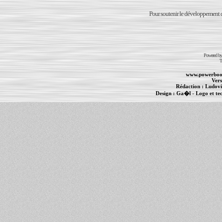
Pour soutenir le développement du
Powered b
T
www.powerboo
Vers
Rédaction :
Ludovi
Design :
Ga�l
- Logo et te
Informations :
PowerBook
-
MacBook Pro
-
i