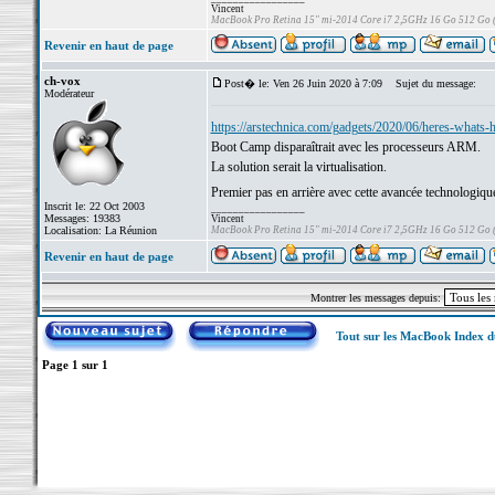
Vincent
MacBook Pro Retina 15" mi-2014 Core i7 2,5GHz 16 Go 512 Go
Revenir en haut de page
ch-vox
Post� le: Ven 26 Juin 2020 à 7:09
Sujet du message:
Modérateur
https://arstechnica.com/gadgets/2020/06/heres-whats-h
Boot Camp disparaîtrait avec les processeurs ARM.
La solution serait la virtualisation.
Premier pas en arrière avec cette avancée technologiqu
Inscrit le: 22 Oct 2003
_________________
Messages: 19383
Vincent
Localisation: La Réunion
MacBook Pro Retina 15" mi-2014 Core i7 2,5GHz 16 Go 512 Go
Revenir en haut de page
Montrer les messages depuis:
Tout sur les MacBook Index 
Page
1
sur
1