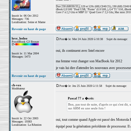
_________________
Duo 230 (68030/33,), 520 et 520c (68LC040/25), 190 (68LC040/66/
iBook G3/500 "Dual USB, "Pismo" (G3/500, ), G4"Ti"/550, iBook
Core i7 à 2,2 Ghz et MBP 15" Quad Core i7 2,5 Ghz, Mac mini 201
Inscrit le: 06 Oct 2012
Messages: 736
Localisation: Seine et Marne
Revenir en haut de page
love_leeloo
Post� le: Mer 24 Juin 2020 à 10:38
Sujet du message:
PowerBook G3 Bronze
oui, ils continuent avec Intel encore
Inscrit le: 11 Mar 2004
Messages: 5473
ma femme veut changer son MacBook Air 2012
je vais lui dire d'attendre les nouveaux avec processe
Revenir en haut de page
ch-vox
Post� le: Jeu 25 Juin 2020 à 11:58
Sujet du message:
Modérateur
Pascal 77 a �crit:
Bon, pas tout de suite, d'après ce qui s'est di
sur ARM en une seule fois !
Inscrit le: 22 Oct 2003
oui, tout comme quand Apple est passé des Motorola P
Messages: 19383
Localisation: La Réunion
équipé pour la génération précédente de processeur. Il a
_________________