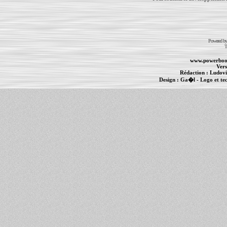
Powered b
T
www.powerboo
Vers
Rédaction :
Ludovi
Design :
Ga�l
- Logo et te
Informations :
PowerBook
-
MacBook Pro
-
i